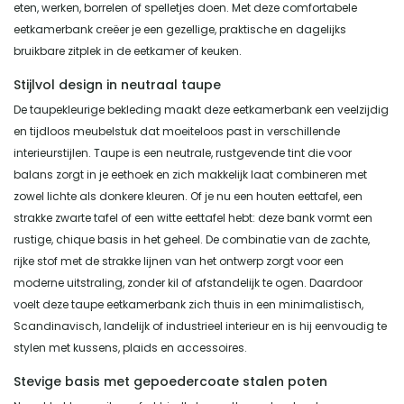
eten, werken, borrelen of spelletjes doen. Met deze comfortabele
eetkamerbank creëer je een gezellige, praktische en dagelijks
bruikbare zitplek in de eetkamer of keuken.
Stijlvol design in neutraal taupe
De taupekleurige bekleding maakt deze eetkamerbank een veelzijdig
en tijdloos meubelstuk dat moeiteloos past in verschillende
interieurstijlen. Taupe is een neutrale, rustgevende tint die voor
balans zorgt in je eethoek en zich makkelijk laat combineren met
zowel lichte als donkere kleuren. Of je nu een houten eettafel, een
strakke zwarte tafel of een witte eettafel hebt: deze bank vormt een
rustige, chique basis in het geheel. De combinatie van de zachte,
rijke stof met de strakke lijnen van het ontwerp zorgt voor een
moderne uitstraling, zonder kil of afstandelijk te ogen. Daardoor
voelt deze taupe eetkamerbank zich thuis in een minimalistisch,
Scandinavisch, landelijk of industrieel interieur en is hij eenvoudig te
stylen met kussens, plaids en accessoires.
Stevige basis met gepoedercoate stalen poten