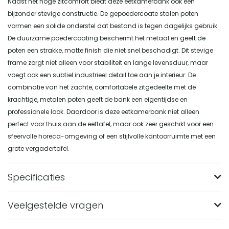
Naast het hoge zitcomfort biedt deze eetkamerbank ook een
bijzonder stevige constructie. De gepoedercoate stalen poten
vormen een solide onderstel dat bestand is tegen dagelijks gebruik.
De duurzame poedercoating beschermt het metaal en geeft de
poten een strakke, matte finish die niet snel beschadigt. Dit stevige
frame zorgt niet alleen voor stabiliteit en lange levensduur, maar
voegt ook een subtiel industrieel detail toe aan je interieur. De
combinatie van het zachte, comfortabele zitgedeelte met de
krachtige, metalen poten geeft de bank een eigentijdse en
professionele look. Daardoor is deze eetkamerbank niet alleen
perfect voor thuis aan de eettafel, maar ook zeer geschikt voor een
sfeervolle horeca-omgeving of een stijlvolle kantoorruimte met een
grote vergadertafel.
Specificaties
Veelgestelde vragen
Merk
Nest of Nora
Breedte (in CM)
53