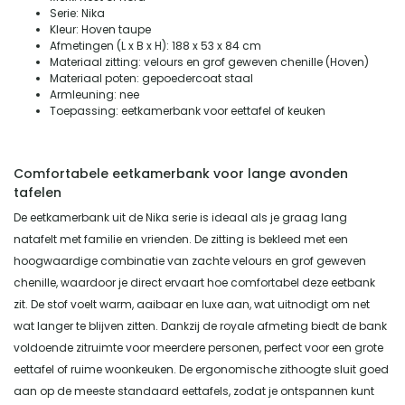
Serie: Nika
Kleur: Hoven taupe
Afmetingen (L x B x H): 188 x 53 x 84 cm
Materiaal zitting: velours en grof geweven chenille (Hoven)
Materiaal poten: gepoedercoat staal
Armleuning: nee
Toepassing: eetkamerbank voor eettafel of keuken
Comfortabele eetkamerbank voor lange avonden
tafelen
De eetkamerbank uit de Nika serie is ideaal als je graag lang
natafelt met familie en vrienden. De zitting is bekleed met een
hoogwaardige combinatie van zachte velours en grof geweven
chenille, waardoor je direct ervaart hoe comfortabel deze eetbank
zit. De stof voelt warm, aaibaar en luxe aan, wat uitnodigt om net
wat langer te blijven zitten. Dankzij de royale afmeting biedt de bank
voldoende zitruimte voor meerdere personen, perfect voor een grote
eettafel of ruime woonkeuken. De ergonomische zithoogte sluit goed
aan op de meeste standaard eettafels, zodat je ontspannen kunt