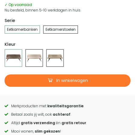
✓ Op voorraad
Nu besteld, binnen 5-10 werkdagen in huis
Serie
Eetkamerbanken
Eetkamerstoelen
Kleur
In winkelwagen
Merkproducten met
kwaliteitsgarantie
.
Call
Betaal zoals jij wilt, ook
achteraf
.
to
Altijd
gratis verzending
én
gratis retour
.
actions
Mooi wonen,
slim gekozen
!