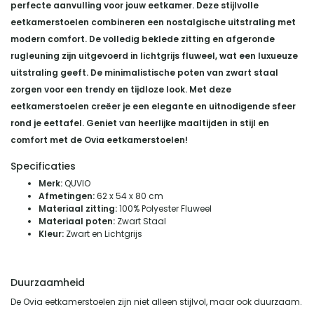
perfecte aanvulling voor jouw eetkamer. Deze stijlvolle
eetkamerstoelen combineren een nostalgische uitstraling met
modern comfort. De volledig beklede zitting en afgeronde
rugleuning zijn uitgevoerd in lichtgrijs fluweel, wat een luxueuze
uitstraling geeft.
De minimalistische poten van zwart staal
zorgen voor een trendy en tijdloze look.
Met deze
eetkamerstoelen creëer je een elegante en uitnodigende sfeer
rond je eettafel.
Geniet van heerlijke maaltijden in stijl en
comfort met de Ovia eetkamerstoelen!
Specificaties
Merk:
QUVIO
Afmetingen:
62 x 54 x 80 cm
Materiaal zitting:
100% Polyester Fluweel
Materiaal poten:
Zwart Staal
Kleur:
Zwart en Lichtgrijs
Duurzaamheid
De Ovia eetkamerstoelen zijn niet alleen stijlvol, maar ook duurzaam.