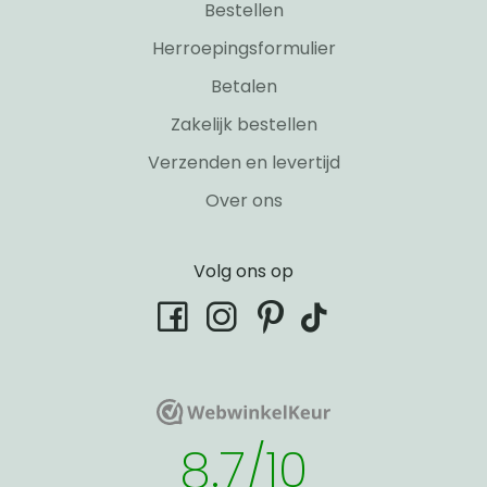
Bestellen
Herroepingsformulier
Betalen
Zakelijk bestellen
Verzenden en levertijd
Over ons
Volg ons op
tiktok
facebook
instagram
pinterest
WebwinkelKeur
WebwinkelKeur
8.7/10