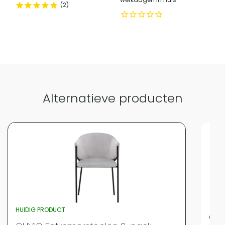
marktdeelnemer in de eu
2
Categorie
Eetkamerstoelen
Vergelijk met alternatieven
Alternatieve producten
HUIDIG PRODUCT
QUV