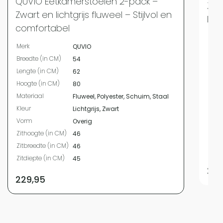
QUVIO Eetkamerstoelen 2-pack –
Zwa
Zwart en lichtgrijs fluweel – Stijlvol en
Des
comfortabel
Merk
Merk
QUVIO
Bree
Breedte (in CM)
54
Leng
Lengte (in CM)
62
Hoog
Hoogte (in CM)
80
Mate
Materiaal
Fluweel, Polyester, Schuim, Staal
Kleur
Kleur
Lichtgrijs, Zwart
Vor
Vorm
Overig
Zith
Zithoogte (in CM)
46
Zitbr
Zitbreedte (in CM)
46
Zitdi
Zitdiepte (in CM)
45
214
229,95