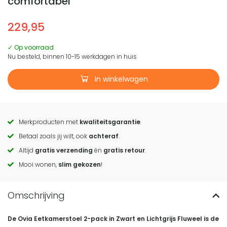
comfortabel
229,95
✓ Op voorraad
Nu besteld, binnen 10-15 werkdagen in huis
In winkelwagen
Merkproducten met
kwaliteitsgarantie
.
Call
Betaal zoals jij wilt, ook
achteraf
.
to
Altijd
gratis verzending
én
gratis retour
.
actions
Mooi wonen,
slim gekozen
!
De Ovia Eetkamerstoel 2-pack in Zwart en Lichtgrijs Fluweel is de