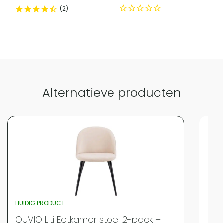
Categorie
Eetkamerstoelen
2
Vergelijk met alternatieven
Alternatieve producten
HUIDIG PRODUCT
Set
QUVIO Liti Eetkamer stoel 2-pack –