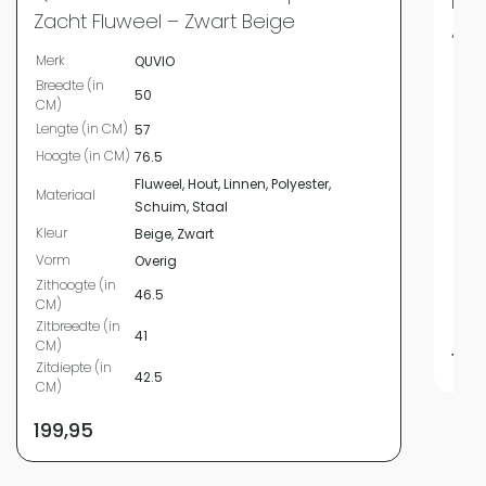
Eet
Zacht Fluweel – Zwart Beige
Ant
Merk
QUVIO
Merk
Breedte (in
50
Bree
CM)
Leng
Lengte (in CM)
57
Hoog
Hoogte (in CM)
76.5
Mate
Fluweel, Hout, Linnen, Polyester,
Materiaal
Kleur
Schuim, Staal
Kleur
Vor
Beige, Zwart
Vorm
Zith
Overig
Zithoogte (in
Zitbr
46.5
CM)
Zitdi
Zitbreedte (in
41
CM)
118
Zitdiepte (in
42.5
CM)
199,95