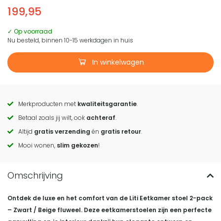
199,95
✓ Op voorraad
Nu besteld, binnen 10-15 werkdagen in huis
In winkelwagen
Merkproducten met
kwaliteitsgarantie
.
Call
Betaal zoals jij wilt, ook
achteraf
.
to
Altijd
gratis verzending
én
gratis retour
.
actions
Mooi wonen,
slim gekozen
!
Ontdek de luxe en het comfort van de Liti Eetkamer stoel 2-pack
– Zwart / Beige fluweel. Deze eetkamerstoelen zijn een perfecte