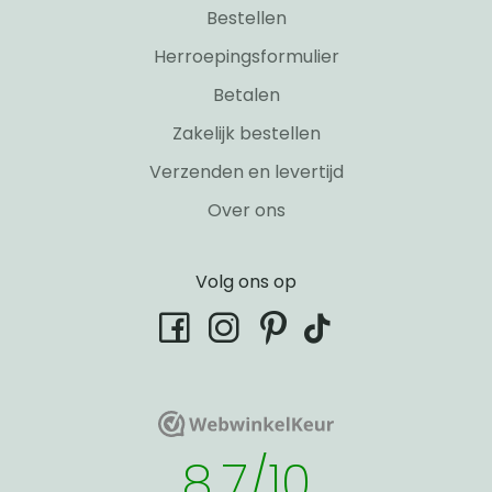
Bestellen
Herroepingsformulier
Betalen
Zakelijk bestellen
Verzenden en levertijd
Over ons
Volg ons op
tiktok
facebook
instagram
pinterest
WebwinkelKeur
WebwinkelKeur
8.7/10