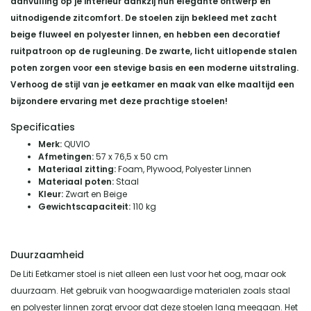
aanvulling op je interieur dankzij hun elegante ontwerp en
uitnodigende zitcomfort. De stoelen zijn bekleed met zacht
beige fluweel en polyester linnen, en hebben een decoratief
ruitpatroon op de rugleuning. De zwarte, licht uitlopende stalen
poten zorgen voor een stevige basis en een moderne uitstraling.
Verhoog de stijl van je eetkamer en maak van elke maaltijd een
bijzondere ervaring met deze prachtige stoelen!
Specificaties
Merk:
QUVIO
Afmetingen:
57 x 76,5 x 50 cm
Materiaal zitting:
Foam, Plywood, Polyester Linnen
Materiaal poten:
Staal
Kleur:
Zwart en Beige
Gewichtscapaciteit:
110 kg
Duurzaamheid
De Liti Eetkamer stoel is niet alleen een lust voor het oog, maar ook
duurzaam. Het gebruik van hoogwaardige materialen zoals staal
en polyester linnen zorgt ervoor dat deze stoelen lang meegaan. Het