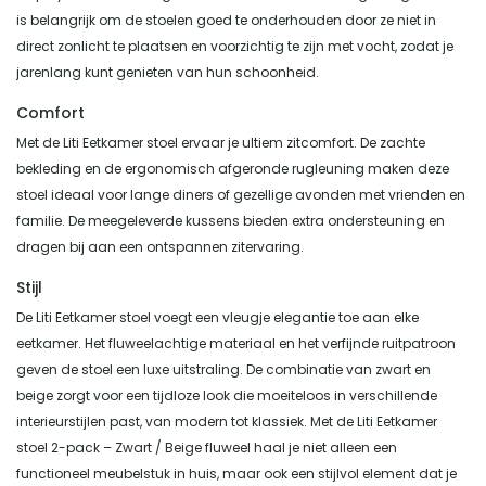
is belangrijk om de stoelen goed te onderhouden door ze niet in
direct zonlicht te plaatsen en voorzichtig te zijn met vocht, zodat je
jarenlang kunt genieten van hun schoonheid.
Comfort
Met de Liti Eetkamer stoel ervaar je ultiem zitcomfort. De zachte
bekleding en de ergonomisch afgeronde rugleuning maken deze
stoel ideaal voor lange diners of gezellige avonden met vrienden en
familie. De meegeleverde kussens bieden extra ondersteuning en
dragen bij aan een ontspannen zitervaring.
Stijl
De Liti Eetkamer stoel voegt een vleugje elegantie toe aan elke
eetkamer. Het fluweelachtige materiaal en het verfijnde ruitpatroon
geven de stoel een luxe uitstraling. De combinatie van zwart en
beige zorgt voor een tijdloze look die moeiteloos in verschillende
interieurstijlen past, van modern tot klassiek. Met de Liti Eetkamer
stoel 2-pack – Zwart / Beige fluweel haal je niet alleen een
functioneel meubelstuk in huis, maar ook een stijlvol element dat je