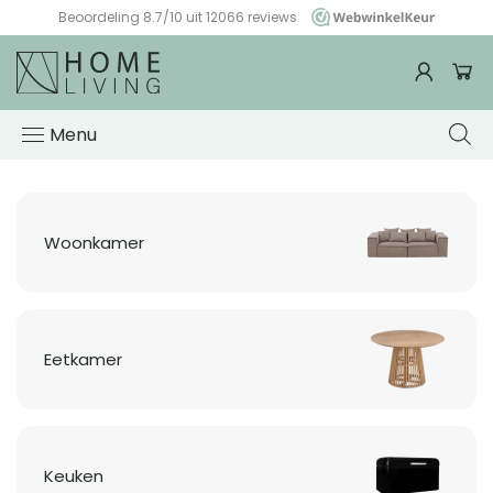
Beoordeling 8.7/10 uit 12066 reviews
WebwinkelKeur
Woonwinkel
HomeLiving
Menu
Woonkamer
Eetkamer
Keuken