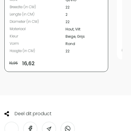
Bree
Breedte (in CM)
22
Leng
Lengte (in CM)
2
Hoog
Diameter (in CM)
22
Mate
Materiaal
Hout, Vilt
Kleur
Kleur
Beige, Grijs
Vor
Vorm
Rond
17,95
Hoogte (in CM)
22
16,62
19,95
Deel dit product