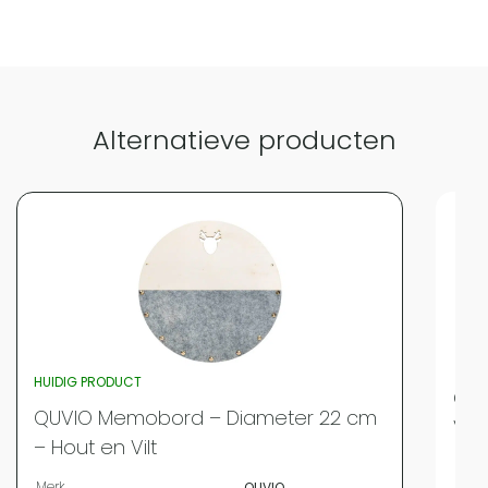
Alternatieve producten
HUIDIG PRODUCT
QUV
QUVIO Memobord – Diameter 22 cm
Vilt
– Hout en Vilt
Merk
Merk
QUVIO