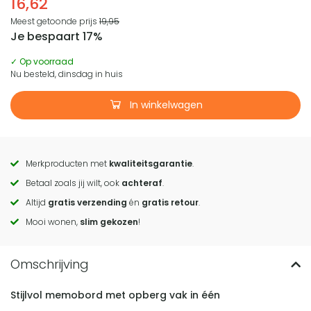
16,62
Meest getoonde prijs
19,95
Je bespaart 17%
✓ Op voorraad
Nu besteld, dinsdag in huis
In winkelwagen
Merkproducten met
kwaliteitsgarantie
.
Call
Betaal zoals jij wilt, ook
achteraf
.
to
Altijd
gratis verzending
én
gratis retour
.
actions
Mooi wonen,
slim gekozen
!
Stijlvol memobord met opberg vak in één