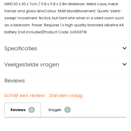
HWD 30 x 30 x 7cm / 11.8 x 11.8 x 2.8in Materials: Metal case, metal
hands and glass lensColour: Matt blackMovement: Quartz ‘silent-
sweep’ movement. No tick, but faint whir when in a silent room such
as a bedroom. Power: Requires 1 x high quality branded alkaline AA
battery (not included)Product Code: LUGG371K
Specificaties
Veelgestelde vragen
Merk
Newgate
Uuraanduiding
Cijfers
Reviews
Wat zijn de afmetingen van de Newgate Master
Edwards wall clock in black?
Breedte (in CM)
30
Schrijf een review
Stel een vraag
De klok heeft een diameter van 30 cm en is 7 cm diep.
Lengte (in CM)
30
Van welk materiaal is de Newgate Master Edwards
Door het ronde formaat van 30 x 30 cm is dit een
wandklok gemaakt?
Hoogte (in CM)
7
Reviews
Vragen
compacte wandklok met een duidelijke aanwezigheid aan
De wandklok heeft een metalen kast, metalen wijzers en
Diameter (in CM)
30
Is de Newgate Master Edwards wall clock in black
de muur.
een glazen lens. De metalen kast is afgewerkt in mat zwart
stil?