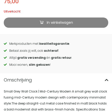
75,00
Uitverkocht
In winkelwagen
Merkproducten met
kwaliteitsgarantie
.
Call
Betaal zoals jij wilt, ook
achteraf
.
to
Altijd
gratis verzending
én
gratis retour
.
actions
Mooi wonen,
slim gekozen
!
Small Grey Wall Clock | Mid-Century Modern A small grey wall clock
fusing mid-Century modern design with contemporary minimalist
style.The deep straight-cut metal case finished in matt black holds
a bold modernist dial with brass-finish hands. Specifications Size: