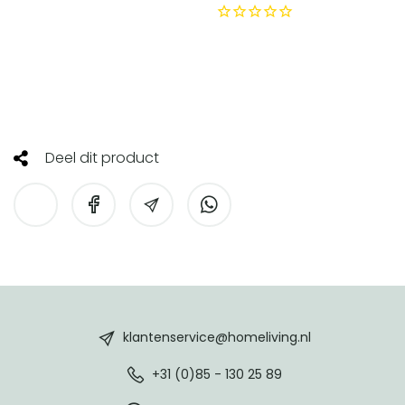
Telefoonnummer
verantwoordelijke
Enter Custom Value
marktdeelnemer in de EU
Deel dit product
HomeLiving
footer
klantenservice@homeliving.nl
+31 (0)85 - 130 25 89