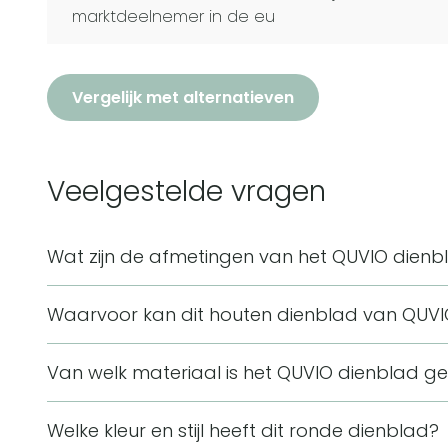
marktdeelnemer in de eu
Vergelijk met alternatieven
Veelgestelde vragen
Wat zijn de afmetingen van het QUVIO dienb
Het QUVIO dienblad heeft een diameter van 25,5 c
Waarvoor kan dit houten dienblad van QUVI
vorm is de lengte en breedte allebei 25,5 cm.
Dit ronde houten dienblad is te gebruiken als servee
Van welk materiaal is het QUVIO dienblad 
formaat van 25,5 cm biedt ruimte voor glazen, eten 
Het dienblad is gemaakt van hout en metaal. Het h
Welke kleur en stijl heeft dit ronde dienblad?