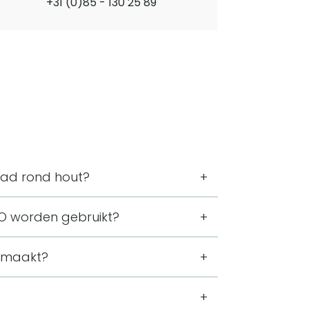
+31 (0)85 - 130 25 89
lad rond hout?
m en is 2,5 cm hoog. Door de ronde
O worden gebruikt?
rschaal, borrelplank of snijplank. Het
gemaakt?
of kaas tijdens een borrel.
out is mooi afgewerkt, waardoor de