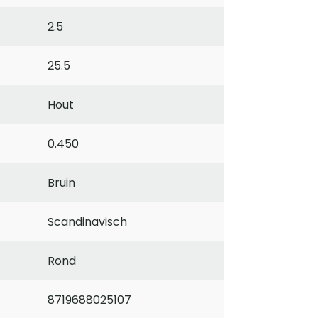
2.5
25.5
Hout
0.450
Bruin
Scandinavisch
Rond
8719688025107