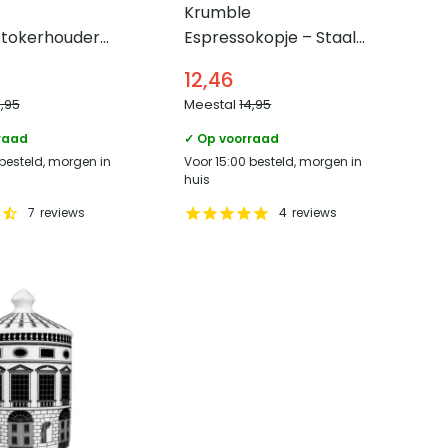
Krumble
tokerhouder
Espressokopje – Staal
– Wit
– 80 ml
12,46
4,95
Meestal
14,95
raad
✓ Op voorraad
 besteld, morgen in
Voor 15:00 besteld, morgen in
huis
7
reviews
4
reviews