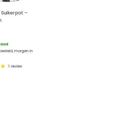
 Suikerpot –
n
raad
 besteld, morgen in
1
review