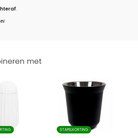
hteraf
.
en
!
ineren met
RTING
STAPELKORTING