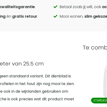
kwaliteitsgarantie
.
Betaal zoals jij wilt, ook
ac
ing
én
gratis retour
.
Mooi wonen,
slim gekoz
Te comb
eter van 25.5 cm
een standaard variant. Dit dienblad is
ielen in het hout zijn nog mooi te zien.
 ze ook in de wijnlanden gebruiken om
che is ook precies wat dit product moet
STAPELKO