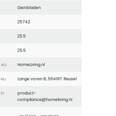
Dienbladen
25742
25.5
25.5
 eu
HomeLiving.nl
 eu
Lange voren 8, 5541RT Reusel
product-
compliance@homeliving.nl