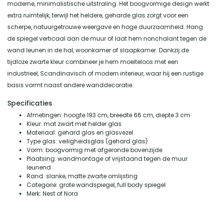
moderne, minimalistische uitstraling. Het boogvormige design werkt
extra ruimtelijk, terwijl het heldere, geharde glas zorgt voor een
scherpe, natuurgetrouwe weergave en hoge duurzaamheid. Hang
de spiegel verticaal aan de muur of laat hem nonchalant tegen de
wand leunen in de hal, woonkamer of slaapkamer. Dankzij de
tijdloze zwarte kleur combineer je hem moeiteloos met een
industrieel, Scandinavisch of modern interieur, waar hij een rustige
basis vormt naast andere wanddecoratie.
Specificaties
Afmetingen: hoogte 193 cm, breedte 66 cm, diepte 3 cm
Kleur: mat zwart met helder glas
Materiaal: gehard glas en glasvezel
Type glas: veiligheidsglas (gehard glas)
Vorm: boogvormig met afgeronde bovenzijde
Plaatsing: wandmontage of vrijstaand tegen de muur
leunend
Rand: slanke, matte zwarte omlijsting
Categorie: grote wandspiegel, full body spiegel
Merk: Nest of Nora