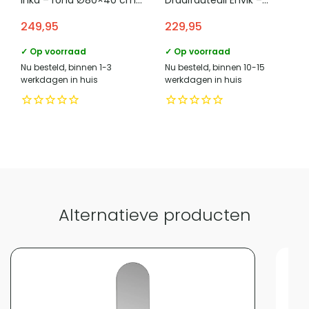
aanvoelen.
– MDF – Groen
Chenille – Offwhite
249,95
229,95
Vergelijk met alternatieven
✓ Op voorraad
✓ Op voorraad
Nu besteld, binnen 1-3
Nu besteld, binnen 10-15
werkdagen in huis
werkdagen in huis
Alternatieve producten