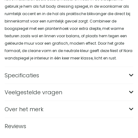
gebruik je hem als full body dressing spiegel, in de woonkamer als
ruimtelijk accent en in de hal als praktische blikvanger die direct bij
binnenkomst voor een ruimtelijk gevoel zorgt. Combineer de
boogspiegel met een plantenhoek voor extra diepte, met warme
texturen zoals wol en linnen voor balans, of plaats hem tegen een
gekleurde muur voor een grafisch, modern effect. Door het grote
formaat, de cleane vorm en de neutrale kleur geeft deze Nest of Nora
wandspiegel je interieur in één keer meer klasse, licht en rust.
Specificaties
Veelgestelde vragen
Merk
Nest of Nora
Breedte (in CM)
66
Over het merk
Wat zijn de afmetingen van de Nest of Nora
wandspiegel boogvormig groot formaat zwart?
Lengte (in CM)
3
Reviews
De spiegel is 193 cm hoog, 66 cm breed en 3 cm diep. Door
Hoogte (in CM)
193
Van welk materiaal is deze zwarte boogspiegel
deze royale hoogte is hij geschikt als full body spiegel voor