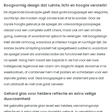
Boogvormig design dat ruimte, licht en hoogte versterkt
De afgeronde bovenzijde geeft deze grote boogspiegel een elegante,
zachte lijn die modern oogt zonder koel of kil te worden. Door de
royale hoogte gebruik je de spiegel als volwaardige passpiegel,
ideaal voor een complete outfit check, maar ook om een smalle
gang, overloop of woonkamer optisch te verlengen. Het boogdesign
trekt de blik omhoog, waardoor je interieur hoger en luchtiger lijkt. De
slanke zwarte omlijsting kadert het spiegelbeeld subtiel in, waardoor
de spiegel zowel als wanddecoratie als functioneel item een sterke
rol speelt. Hang hem naast een kapstok in de hal voor een luxe
hotelgevoel, tegenover een raam om daglicht dieper de kamer in te
weerkaatsen, of combineer hem met posters en schilderijen voor een
stijlvolle gallery wall. Deze boogspiegel is een statement piece dat
rust uitstraalt en niet snel gaat vervelen.
Gehard glas voor heldere reflectie en extra veilige
duurzaamheid
Het gebruikte geharde glas levert een heldere, vervormingsvrije
reflectie en is extra sterk voor dagelijks gebruik. In vergelijking met