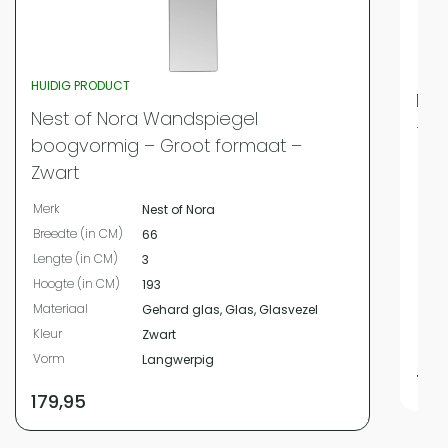
HUIDIG PRODUCT
Nes
Nest of Nora Wandspiegel
– A
boogvormig – Groot formaat –
Merk
Zwart
Bree
Merk
Nest of Nora
Leng
Breedte (in CM)
66
Hoog
Lengte (in CM)
3
Mate
Hoogte (in CM)
193
Kleur
Materiaal
Gehard glas, Glas, Glasvezel
Vor
Kleur
Zwart
Plaa
Vorm
Langwerpig
74,
179,95