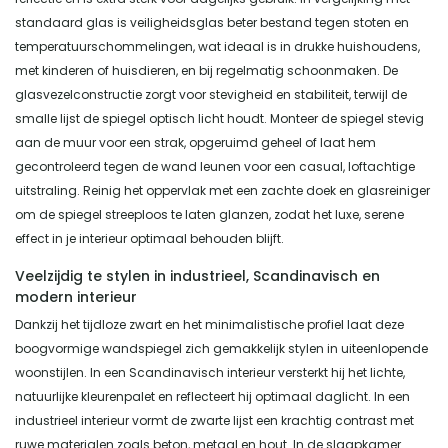
standaard glas is veiligheidsglas beter bestand tegen stoten en
temperatuurschommelingen, wat ideaal is in drukke huishoudens,
met kinderen of huisdieren, en bij regelmatig schoonmaken. De
glasvezelconstructie zorgt voor stevigheid en stabiliteit, terwijl de
smalle lijst de spiegel optisch licht houdt. Monteer de spiegel stevig
aan de muur voor een strak, opgeruimd geheel of laat hem
gecontroleerd tegen de wand leunen voor een casual, loftachtige
uitstraling. Reinig het oppervlak met een zachte doek en glasreiniger
om de spiegel streeploos te laten glanzen, zodat het luxe, serene
effect in je interieur optimaal behouden blijft.
Veelzijdig te stylen in industrieel, Scandinavisch en
modern interieur
Dankzij het tijdloze zwart en het minimalistische profiel laat deze
boogvormige wandspiegel zich gemakkelijk stylen in uiteenlopende
woonstijlen. In een Scandinavisch interieur versterkt hij het lichte,
natuurlijke kleurenpalet en reflecteert hij optimaal daglicht. In een
industrieel interieur vormt de zwarte lijst een krachtig contrast met
ruwe materialen zoals beton, metaal en hout. In de slaapkamer