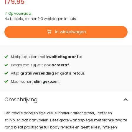
179,95
✓ Op voorraad
Nu besteld, binnen 1-3 werkdagen in huis
In winkelwagen
Merkproducten met
kwaliteitsgarantie
.
Call
Betaal zoals jij wilt, ook
achteraf
.
to
Altijd
gratis verzending
én
gratis retour
.
actions
Mooi wonen,
slim gekozen
!
Een royale boogspiegel die je interieur direct groter, lichter én
stijlvoller laat aanvoelen. Deze grote wandspiegel met slanke, zwarte
rand biedt praktische full body reflectie en geeft elke ruimte een