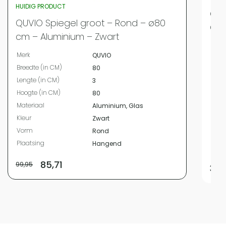
HUIDIG PRODUCT
QUV
QUVIO Spiegel groot – Rond – ø80
Go
cm – Aluminium – Zwart
Merk
Merk
QUVIO
Bree
Breedte (in CM)
80
Leng
Lengte (in CM)
3
Hoog
Hoogte (in CM)
80
Diam
Materiaal
Aluminium, Glas
Mate
Kleur
Zwart
Kleur
Vorm
Rond
Vor
Plaatsing
Hangend
Plaa
85,71
99,95
34,