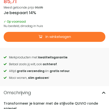
85,71
Meest getoonde prijs
99,95
Je bespaart 14%
✓ Op voorraad
Nu besteld, dinsdag in huis
In winkelwagen
Merkproducten met
kwaliteitsgarantie
.
Call
Betaal zoals jij wilt, ook
achteraf
.
to
Altijd
gratis verzending
én
gratis retour
.
actions
Mooi wonen,
slim gekozen
!
Transformeer je kamer met de stijlvolle QUVIO ronde
spiegel