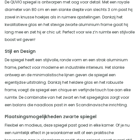
De QUVIO spiegel is ontworpen met oog voor detail. Met een royale
diameter van 80 cm en een slanke diepte van slechts 3 cm past hij
zowel in knusse hoekjes als in ruimere opstellingen. Dankzij het
kwalitatieve glas en het stevige zwarte aluminium frame gaat hij
lang mee en ziet hij er chic uit. Perfect voor wie z’n ruimte een stijlvolle
boost wil geven!
Stijl en Design
De spiegel heeft een stijlvolle, ronde vorm en een strak aluminium
frame, perfect voor moderne en industriële interieurs. Het slanke
ontwerp en de minimalistische lijnen geven de spiegel een
eigentijdse uitstraling. Dankzij het heldere glas en het robuuste
frame, voegt de spiegel een chique en verfijnde touch toe aan elke
ruimte. De combinatie van het zwart en het spiegelglas zorgt voor
een balans die naadloos past in een Scandinavische inrichting.
Plaatsingsmogelijkheden zwarte spiegel
Flexibel en modieus, deze spiegel past goed in elke kamer. Of je nu
een ruimtelijk effect in je woonkamer wilt of een praktische