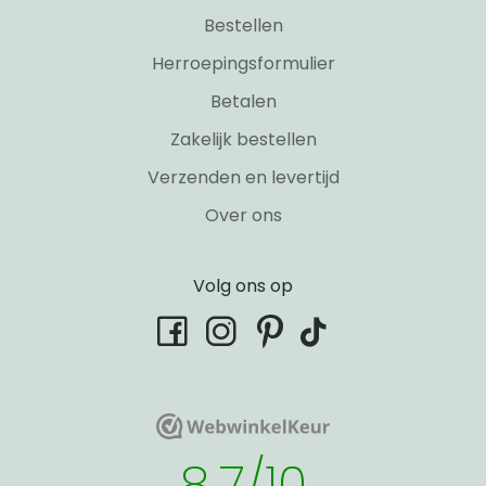
Bestellen
Herroepingsformulier
Betalen
Zakelijk bestellen
Verzenden en levertijd
Over ons
Volg ons op
tiktok
facebook
instagram
pinterest
WebwinkelKeur
WebwinkelKeur
8.7/10