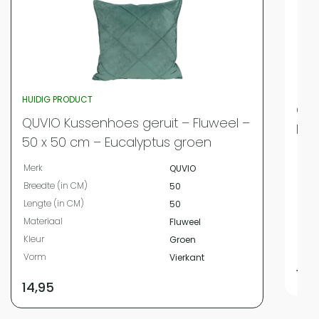
HUIDIG PRODUCT
QUV
QUVIO Kussenhoes geruit – Fluweel –
Flu
50 x 50 cm – Eucalyptus groen
Merk
Merk
QUVIO
Bree
Breedte (in CM)
50
Leng
Lengte (in CM)
50
Mate
Materiaal
Fluweel
Kleur
Kleur
Groen
Vor
Vorm
Vierkant
19,
14,95