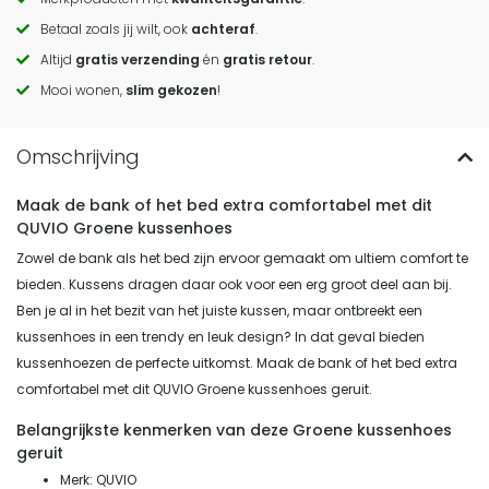
Call
Betaal zoals jij wilt, ook
achteraf
.
to
Altijd
gratis verzending
én
gratis retour
.
actions
Mooi wonen,
slim gekozen
!
Maak de bank of het bed extra comfortabel met dit
QUVIO Groene kussenhoes
Zowel de bank als het bed zijn ervoor gemaakt om ultiem comfort te
bieden. Kussens dragen daar ook voor een erg groot deel aan bij.
Ben je al in het bezit van het juiste kussen, maar ontbreekt een
kussenhoes in een trendy en leuk design? In dat geval bieden
kussenhoezen de perfecte uitkomst. Maak de bank of het bed extra
comfortabel met dit QUVIO Groene kussenhoes geruit.
Belangrijkste kenmerken van deze Groene kussenhoes
geruit
Merk: QUVIO