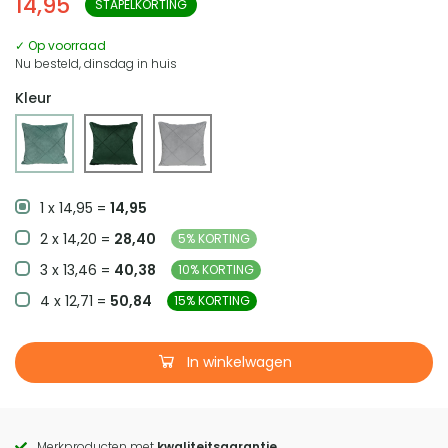
14,95
STAPELKORTING
✓ Op voorraad
Nu besteld, dinsdag in huis
Kleur
1 x 14,95 =
14,95
2 x 14,20 =
28,40
5% KORTING
3 x 13,46 =
40,38
10% KORTING
4 x 12,71 =
50,84
15% KORTING
In winkelwagen
Merkproducten met
kwaliteitsgarantie
.