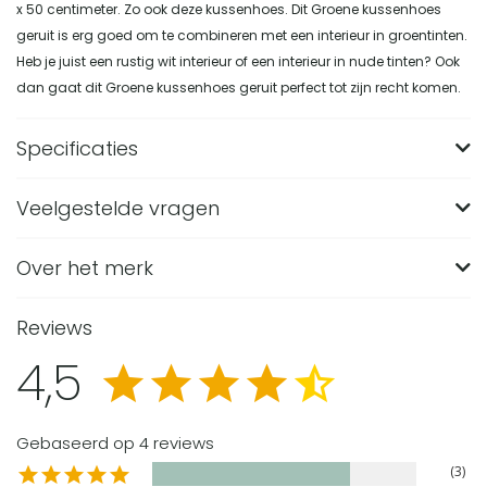
x 50 centimeter. Zo ook deze kussenhoes. Dit Groene kussenhoes
geruit is erg goed om te combineren met een interieur in groentinten.
Heb je juist een rustig wit interieur of een interieur in nude tinten? Ook
dan gaat dit Groene kussenhoes geruit perfect tot zijn recht komen.
Specificaties
Veelgestelde vragen
Merk
QUVIO
Breedte (in CM)
50
Over het merk
Welke afmeting heeft de QUVIO kussenhoes geruit
in eucalyptus groen?
Lengte (in CM)
50
Reviews
Deze kussenhoes heeft een vierkante afmeting van 50 x 50
Materiaal
Fluweel
Van welk materiaal is de QUVIO kussenhoes geruit
4,5
cm. Dat is een gangbaar formaat voor sierkussens op de
gemaakt?
Gewicht (in KG)
0.130
bank of op bed.
De kussenhoes is gemaakt van fluweel. Dit materiaal geeft
Kleur
Groen
Wordt deze groene kussenhoes geleverd met
de hoes een zachte uitstraling en sluit aan bij de hotel
Gebaseerd op 4 reviews
vulling?
Stijl
Hotel chique
chique stijl van het product.
3