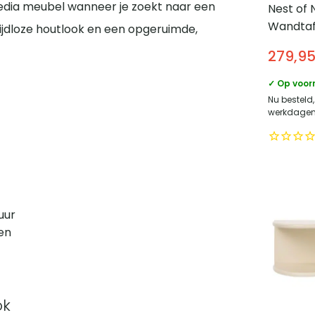
 media meubel wanneer je zoekt naar een
Nest of 
Wandtaf
tijdloze houtlook en een opgeruimde,
Nova – E
279,9
Ovale h
– Nature
✓ Op voor
Nu besteld,
werkdagen 
uur
en
ok