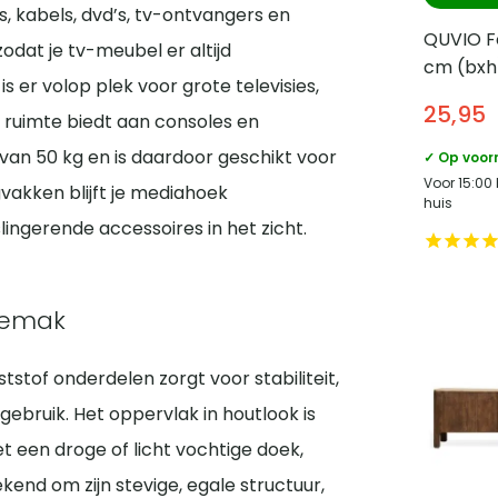
, kabels, dvd’s, tv-ontvangers en
QUVIO Fot
 zodat je tv-meubel er altijd
cm (bxh)
s er volop plek voor grote televisies,
25,95
m ruimte biedt aan consoles en
an 50 kg en is daardoor geschikt voor
✓ Op voor
Voor 15:00
vakken blijft je mediahoek
huis
slingerende accessoires in het zicht.
gemak
stof onderdelen zorgt voor stabiliteit,
gebruik. Het oppervlak in houtlook is
met een droge of licht vochtige doek,
kend om zijn stevige, egale structuur,