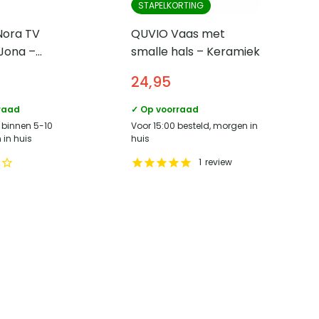
STAPELKORTING
Nora TV
QUVIO Vaas met
Jona –
smalle hals – Keramiek
out met
0
24,95
n top – 175
t deuren –
raad
✓ Op voorraad
, binnen 5-10
Voor 15:00 besteld, morgen in
in huis
huis
1
review