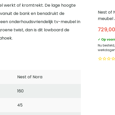
el werkt of kromtrekt. De lage hoogte
Nest of 
 vanuit de bank en benadrukt de
meubel 
r een onderhoudsvriendelijk tv-meubel in
Mangoh
729,0
oene twist, dan is dit lowboard de
marmere
cm – Me
iahoek.
✓ Op voor
Bruin
Nu besteld
werkdagen 
Nest of Nora
160
45