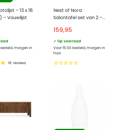
olijst – 13 x 18
Nest of Nora
 – Vouwlijst
Salontafel set van 2 –
Marmerlook –
159,95
Vierkant 60×60 cm en
40×40 cm – Beige
raad
✓ Op voorraad
 besteld, morgen in
Voor 15:00 besteld, morgen in
huis
16
reviews