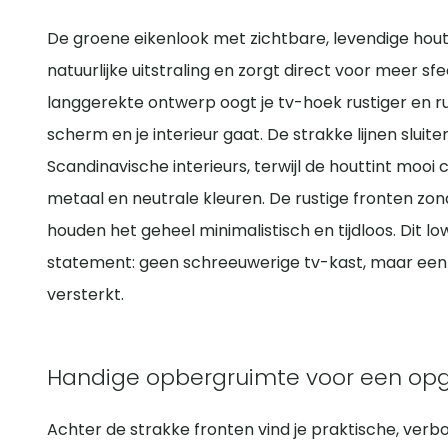
De groene eikenlook met zichtbare, levendige hou
natuurlijke uitstraling en zorgt direct voor meer sf
langgerekte ontwerp oogt je tv-hoek rustiger en rui
scherm en je interieur gaat. De strakke lijnen slui
Scandinavische interieurs, terwijl de houttint moo
metaal en neutrale kleuren. De rustige fronten zon
houden het geheel minimalistisch en tijdloos. Dit l
statement: geen schreeuwerige tv-kast, maar een st
versterkt.
Handige opbergruimte voor een o
Achter de strakke fronten vind je praktische, ver