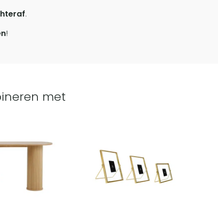
hteraf
.
en
!
ineren met