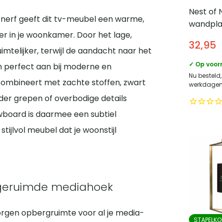
Nest of
tnerf geeft dit tv-meubel een warme,
wandpla
eer in je woonkamer. Door het lage,
cm – Be
32,95
mtelijker, terwijl de aandacht naar het
✓ Op voor
ten perfect aan bij moderne en
Nu besteld
i combineert met zachte stoffen, zwart
werkdagen 
der grepen of overbodige details
owboard is daarmee een subtiel
ijlvol meubel dat je woonstijl
pgeruimde mediahoek
borgen opbergruimte voor al je media-
STAPELKO