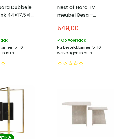
 Nora Dubbele
Nest of Nora TV
nk 44×17.5×18
meubel Besa –
ige
mangohout 175 cm –
549,00
TV kast met deurtjes –
Lichtbruin
raad
✓ Op voorraad
, binnen 5-10
Nu besteld, binnen 5-10
in huis
werkdagen in huis
RTING