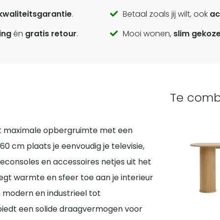
kwaliteitsgarantie
.
Betaal zoals jij wilt, ook
ac
ing
én
gratis retour
.
Mooi wonen,
slim gekoz
Te comb
rt maximale opbergruimte met een
0 cm plaats je eenvoudig je televisie,
econsoles en accessoires netjes uit het
voegt warmte en sfeer toe aan je interieur
 modern en industrieel tot
 biedt een solide draagvermogen voor