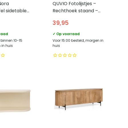
Nora
QUVIO Fotolijstjes –
el sidetable
Rechthoek staand –
ikenfineer –
Set van 3 – Goud
5
39,95
altafel modern
l
raad
✓ Op voorraad
 binnen 10-15
Voor 15:00 besteld, morgen in
in huis
huis