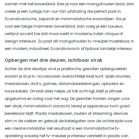
samen met het bovenblad. Kies je voor een mangohouten blad, dan
creëer je een rustige, ton-sur-ton uitstraling die perfect past in
Scandinavische, Japandi en minimalistische woonstijlen. Ga je
voor een beige marmeren bovenblad, dan voeg je een luxueus,
verfijnd accent toe dat mooi werkt in moderne, hotel-chique of
design interieurs. Zo past dit mangohouten tv-meubel moeiteloos in
een modern, industrieel, Scandinavisch of tijdloos landelijk interieur.
Opbergen met drie deuren, zichtbaar strak
Achter de drie deurtjes vind je praktische, gesloten opbergvakken
waarin je al je tv-accessoires overzichtelijk kwijt kunt: spelconsoles,
mediaboxen, dvd’s, games, afstandsbedieningen, opladers en
losse kabels. Omdat alles netjes uit het zicht ligt, blijft je zithoek
opgeruimd en rustig voor het oog. De gesloten fronten zorgen voor
een strak, minimalistisch aanzicht, terwijl je apparatuur toch goed
bereikbaar blijft. Plaats mediaboxen, routers of streaming devices
slim in de vakken en gebruik de kabelgaten aan de achterzijde voor
een cleane installatie. Het resultaat is een minimalistische tv-
opstelling waarbij het tv-meubel je interieur versterkt in plaats van