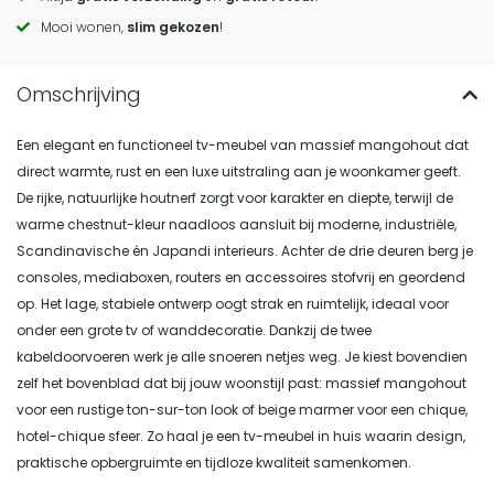
actions
Mooi wonen,
slim gekozen
!
Een elegant en functioneel tv-meubel van massief mangohout dat
direct warmte, rust en een luxe uitstraling aan je woonkamer geeft.
De rijke, natuurlijke houtnerf zorgt voor karakter en diepte, terwijl de
warme chestnut-kleur naadloos aansluit bij moderne, industriële,
Scandinavische én Japandi interieurs. Achter de drie deuren berg je
consoles, mediaboxen, routers en accessoires stofvrij en geordend
op. Het lage, stabiele ontwerp oogt strak en ruimtelijk, ideaal voor
onder een grote tv of wanddecoratie. Dankzij de twee
kabeldoorvoeren werk je alle snoeren netjes weg. Je kiest bovendien
zelf het bovenblad dat bij jouw woonstijl past: massief mangohout
voor een rustige ton-sur-ton look of beige marmer voor een chique,
hotel-chique sfeer. Zo haal je een tv-meubel in huis waarin design,
praktische opbergruimte en tijdloze kwaliteit samenkomen.