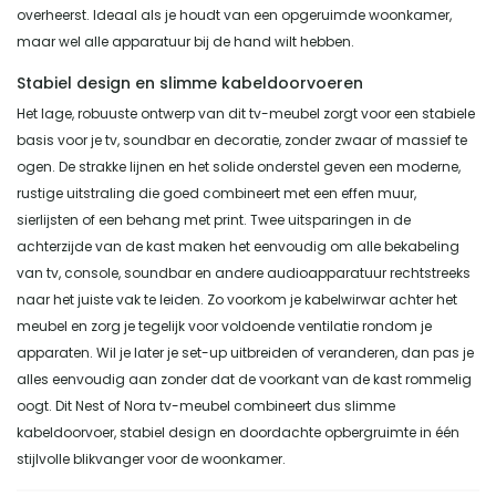
overheerst. Ideaal als je houdt van een opgeruimde woonkamer,
maar wel alle apparatuur bij de hand wilt hebben.
Stabiel design en slimme kabeldoorvoeren
Het lage, robuuste ontwerp van dit tv-meubel zorgt voor een stabiele
basis voor je tv, soundbar en decoratie, zonder zwaar of massief te
ogen. De strakke lijnen en het solide onderstel geven een moderne,
rustige uitstraling die goed combineert met een effen muur,
sierlijsten of een behang met print. Twee uitsparingen in de
achterzijde van de kast maken het eenvoudig om alle bekabeling
van tv, console, soundbar en andere audioapparatuur rechtstreeks
naar het juiste vak te leiden. Zo voorkom je kabelwirwar achter het
meubel en zorg je tegelijk voor voldoende ventilatie rondom je
apparaten. Wil je later je set-up uitbreiden of veranderen, dan pas je
alles eenvoudig aan zonder dat de voorkant van de kast rommelig
oogt. Dit Nest of Nora tv-meubel combineert dus slimme
kabeldoorvoer, stabiel design en doordachte opbergruimte in één
stijlvolle blikvanger voor de woonkamer.