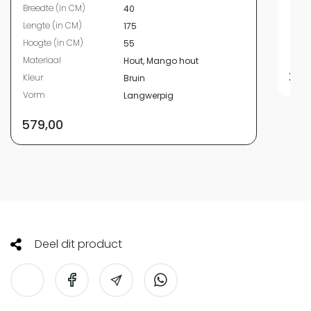
Breedte (in CM)
40
Hoog
Lengte (in CM)
175
Mate
Hoogte (in CM)
55
Kleur
Materiaal
Hout, Mango hout
224
Kleur
Bruin
Vorm
Langwerpig
579,00
Deel dit product