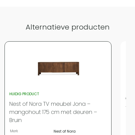
Alternatieve producten
HUIDIG PRODUCT
QUV
Nest of Nora TV meubel Jona –
– Z
mangohout 175 cm met deuren –
Merk
Bruin
Bree
Merk
Nest of Nora
Leng