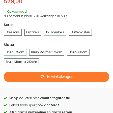
579,00
✓ Op voorraad
Nu besteld, binnen 5-10 werkdagen in huis
Serie
Dressoirs
Eettafels
Tv-meubels
Buffetkasten
Maten
Bruin 175cm
Bruin Marmer 175cm
Bruin 210cm
Bruin Marmer 210cm
In winkelwagen
Merkproducten met
kwaliteitsgarantie
.
Call
Betaal zoals jij wilt, ook
achteraf
.
to
Altijd
gratis verzending
én
gratis retour
.