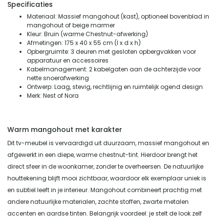
Specificaties
Materiaal: Massief mangohout (kast), optioneel bovenblad in
mangohout of beige marmer
Kleur: Bruin (warme Chestnut-afwerking)
Afmetingen: 175 x 40 x 55 cm (l x d x h)
Opbergruimte: 3 deuren met gesloten opbergvakken voor
apparatuur en accessoires
Kabelmanagement: 2 kabelgaten aan de achterzijde voor
nette snoerafwerking
Ontwerp: Laag, stevig, rechtlijnig en ruimtelijk ogend design
Merk: Nest of Nora
Warm mangohout met karakter
Dit tv-meubel is vervaardigd uit duurzaam, massief mangohout en
afgewerkt in een diepe, warme chestnut-tint. Hierdoor brengt het
direct sfeer in de woonkamer, zonder te overheersen. De natuurlijke
houttekening blijft mooi zichtbaar, waardoor elk exemplaar uniek is
en subtiel leeft in je interieur. Mangohout combineert prachtig met
andere natuurlijke materialen, zachte stoffen, zwarte metalen
accenten en aardse tinten. Belangrijk voordeel: je stelt de look zelf