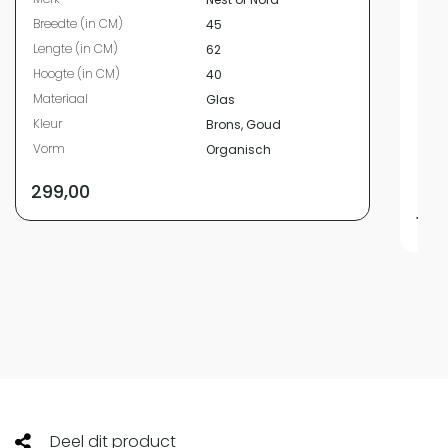
Bree
Breedte (in CM)
45
Leng
Lengte (in CM)
62
Hoog
Hoogte (in CM)
40
Diam
Materiaal
Glas
Mate
Kleur
Brons, Goud
Kleur
Vorm
Organisch
Vor
Open
299,00
134
Deel dit product