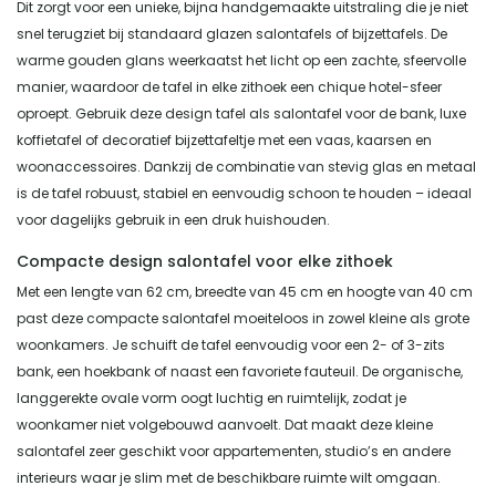
Dit zorgt voor een unieke, bijna handgemaakte uitstraling die je niet
snel terugziet bij standaard glazen salontafels of bijzettafels. De
warme gouden glans weerkaatst het licht op een zachte, sfeervolle
manier, waardoor de tafel in elke zithoek een chique hotel-sfeer
oproept. Gebruik deze design tafel als salontafel voor de bank, luxe
koffietafel of decoratief bijzettafeltje met een vaas, kaarsen en
woonaccessoires. Dankzij de combinatie van stevig glas en metaal
is de tafel robuust, stabiel en eenvoudig schoon te houden – ideaal
voor dagelijks gebruik in een druk huishouden.
Compacte design salontafel voor elke zithoek
Met een lengte van 62 cm, breedte van 45 cm en hoogte van 40 cm
past deze compacte salontafel moeiteloos in zowel kleine als grote
woonkamers. Je schuift de tafel eenvoudig voor een 2- of 3-zits
bank, een hoekbank of naast een favoriete fauteuil. De organische,
langgerekte ovale vorm oogt luchtig en ruimtelijk, zodat je
woonkamer niet volgebouwd aanvoelt. Dat maakt deze kleine
salontafel zeer geschikt voor appartementen, studio’s en andere
interieurs waar je slim met de beschikbare ruimte wilt omgaan.