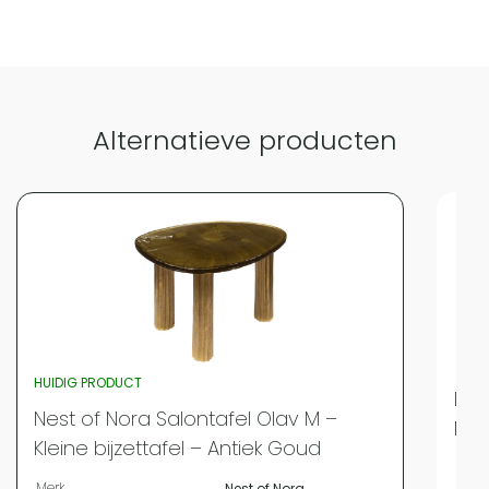
Alternatieve producten
HUIDIG PRODUCT
Lew
Nest of Nora Salontafel Olav M –
Man
Kleine bijzettafel – Antiek Goud
Merk
Merk
Nest of Nora