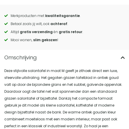
Merkproducten met
kwaliteitsgarantie
.
Call
Betaal zoals jij wilt, ook
achteraf
.
to
Altijd
gratis verzending
én
gratis retour
.
actions
Mooi wonen,
slim gekozen
!
Deze stijlvolle salontafel in maat M geeft je zithoek direct een luxe,
sfeervolle uitstraling. Het gegoten glazen tafelblad in antiek goud
valt op door de bijzondere glans en het subtiel, golvende oppervlak.
Daardoor oogt de tafel net wat spannender dan een standaard
glazen salontafel of bijzettafel. Dankzij het compacte formaat
gebruik je dit model als kleine salontafel, koffietafel of moderne
design bijzettafel naast de bank. De warme antiek gouden kleur
combineert moeiteloos met een modern interieur, maar past ook
perfect in een klassiek of industrieel woonstijl. Zo haal je een