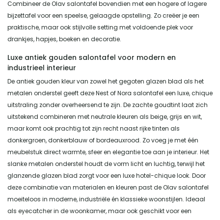
Combineer de Olav salontafel bovendien met een hogere of lagere
bijzettafel voor een speelse, gelaagde opstelling. Zo creëer je een
praktische, maar ook stijlvolle setting met voldoende plek voor
drankjes, hapjes, boeken en decoratie.
Luxe antiek gouden salontafel voor modern en
industrieel interieur
De antiek gouden kleur van zowel het gegoten glazen blad als het
metalen onderstel geeft deze Nest of Nora salontafel een luxe, chique
uitstraling zonder overheersend te zijn. De zachte goudtint laat zich
uitstekend combineren met neutrale kleuren als beige, grijs en wit,
maar komt ook prachtig tot zijn recht naast rijke tinten als
donkergroen, donkerblauw of bordeauxrood. Zo voeg je met één
meubelstuk direct warmte, sfeer en elegantie toe aan je interieur. Het
slanke metalen onderstel houdt de vorm licht en luchtig, terwijl het
glanzende glazen blad zorgt voor een luxe hotel-chique look. Door
deze combinatie van materialen en kleuren past de Olav salontafel
moeiteloos in moderne, industriële én klassieke woonstijlen. Ideaal
als eyecatcher in de woonkamer, maar ook geschikt voor een