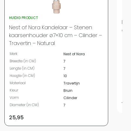
HUIDIG PRODUCT
Nes
Nest of Nora Kandelaar – Stenen
ø13
kaarsenhouder ø7×10 cm – Cilinder –
Merk
Travertin – Natural
Bree
Merk
Nest of Nora
Leng
Breedte (in CM)
7
Hoog
Lengte (in CM)
7
Mate
Hoogte (in CM)
10
Kleur
Materiaal
Travertijn
Vor
Kleur
Bruin
Diam
Vorm
Cilinder
19,
Diameter (in CM)
7
25,95