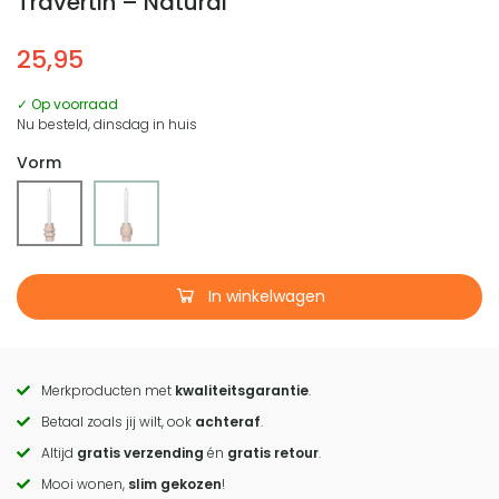
Travertin – Natural
25,95
✓ Op voorraad
Nu besteld, dinsdag in huis
Vorm
In winkelwagen
Merkproducten met
kwaliteitsgarantie
.
Call
Betaal zoals jij wilt, ook
achteraf
.
to
Altijd
gratis verzending
én
gratis retour
.
actions
Mooi wonen,
slim gekozen
!