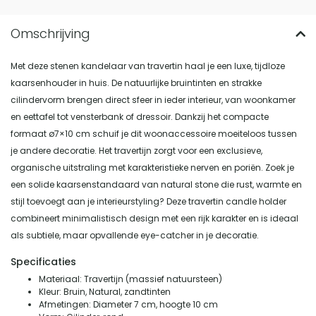
Met deze stenen kandelaar van travertin haal je een luxe, tijdloze
kaarsenhouder in huis. De natuurlijke bruintinten en strakke
cilindervorm brengen direct sfeer in ieder interieur, van woonkamer
en eettafel tot vensterbank of dressoir. Dankzij het compacte
formaat ø7×10 cm schuif je dit woonaccessoire moeiteloos tussen
je andere decoratie. Het travertijn zorgt voor een exclusieve,
organische uitstraling met karakteristieke nerven en poriën. Zoek je
een solide kaarsenstandaard van natural stone die rust, warmte en
stijl toevoegt aan je interieurstyling? Deze travertin candle holder
combineert minimalistisch design met een rijk karakter en is ideaal
als subtiele, maar opvallende eye-catcher in je decoratie.
Specificaties
Materiaal: Travertijn (massief natuursteen)
Kleur: Bruin, Natural, zandtinten
Afmetingen: Diameter 7 cm, hoogte 10 cm