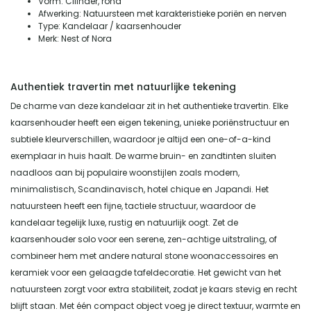
Vorm: Cilinder, rond
Afwerking: Natuursteen met karakteristieke poriën en nerven
Type: Kandelaar / kaarsenhouder
Merk: Nest of Nora
Authentiek travertin met natuurlijke tekening
De charme van deze kandelaar zit in het authentieke travertin. Elke
kaarsenhouder heeft een eigen tekening, unieke poriënstructuur en
subtiele kleurverschillen, waardoor je altijd een one-of-a-kind
exemplaar in huis haalt. De warme bruin- en zandtinten sluiten
naadloos aan bij populaire woonstijlen zoals modern,
minimalistisch, Scandinavisch, hotel chique en Japandi. Het
natuursteen heeft een fijne, tactiele structuur, waardoor de
kandelaar tegelijk luxe, rustig en natuurlijk oogt. Zet de
kaarsenhouder solo voor een serene, zen-achtige uitstraling, of
combineer hem met andere natural stone woonaccessoires en
keramiek voor een gelaagde tafeldecoratie. Het gewicht van het
natuursteen zorgt voor extra stabiliteit, zodat je kaars stevig en recht
blijft staan. Met één compact object voeg je direct textuur, warmte en