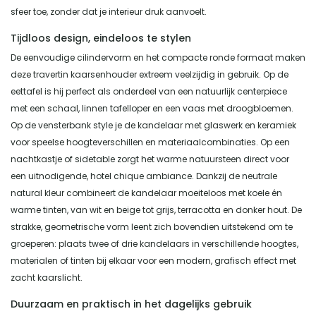
sfeer toe, zonder dat je interieur druk aanvoelt.
Tijdloos design, eindeloos te stylen
De eenvoudige cilindervorm en het compacte ronde formaat maken
deze travertin kaarsenhouder extreem veelzijdig in gebruik. Op de
eettafel is hij perfect als onderdeel van een natuurlijk centerpiece
met een schaal, linnen tafelloper en een vaas met droogbloemen.
Op de vensterbank style je de kandelaar met glaswerk en keramiek
voor speelse hoogteverschillen en materiaalcombinaties. Op een
nachtkastje of sidetable zorgt het warme natuursteen direct voor
een uitnodigende, hotel chique ambiance. Dankzij de neutrale
natural kleur combineert de kandelaar moeiteloos met koele én
warme tinten, van wit en beige tot grijs, terracotta en donker hout. De
strakke, geometrische vorm leent zich bovendien uitstekend om te
groeperen: plaats twee of drie kandelaars in verschillende hoogtes,
materialen of tinten bij elkaar voor een modern, grafisch effect met
zacht kaarslicht.
Duurzaam en praktisch in het dagelijks gebruik