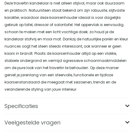
Deze travertin kandelaar is niet alleen stijlvol, maar ook duurzaam
en praktisch. Natuursteen staat bekend om zijn robuuste, slijtvaste
karakter, waardoor deze kaarsenhouder ideaal is voor dagelijks
gebruik op tafel, dressoir of salontafel. Het oppervlak is eenvoudig
schoon te maken met een licht vochtige doek; zo houd je de
kandelaar stofvrij en mooi mat. Dankzij de natuurlijke poriën en kleur
nuances oogt het steen steeds interessant, ook wanneer er geen
kaars in brandt. Plaats de kaarsenhouder altijd op een vlakke,
stabiele ondergrond en vermijd agressieve schoonmaakmiddelen
om de pure look van het travertin te behouden. Op deze manier
geniet je jarenlang van een sfeervolle, functionele en tijdloze
kaarsenstandaard die meegaat met seizoenen, trends en de
veranderende styling van jouw interieur.
Specificaties
Veelgestelde vragen
Merk
Nest of Nora