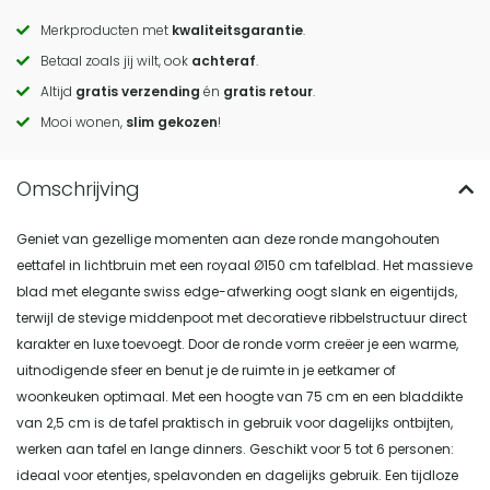
Merkproducten met
kwaliteitsgarantie
.
Call
Betaal zoals jij wilt, ook
achteraf
.
to
Altijd
gratis verzending
én
gratis retour
.
actions
Mooi wonen,
slim gekozen
!
Geniet van gezellige momenten aan deze ronde mangohouten
eettafel in lichtbruin met een royaal Ø150 cm tafelblad. Het massieve
blad met elegante swiss edge-afwerking oogt slank en eigentijds,
terwijl de stevige middenpoot met decoratieve ribbelstructuur direct
karakter en luxe toevoegt. Door de ronde vorm creëer je een warme,
uitnodigende sfeer en benut je de ruimte in je eetkamer of
woonkeuken optimaal. Met een hoogte van 75 cm en een bladdikte
van 2,5 cm is de tafel praktisch in gebruik voor dagelijks ontbijten,
werken aan tafel en lange dinners. Geschikt voor 5 tot 6 personen:
ideaal voor etentjes, spelavonden en dagelijks gebruik. Een tijdloze