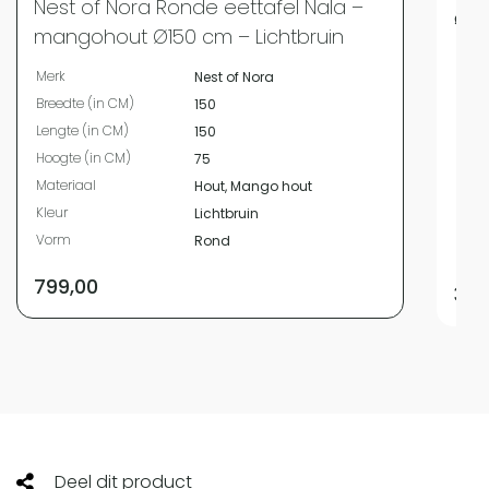
Nest of Nora Ronde eettafel Nala –
⌀12
mangohout Ø150 cm – Lichtbruin
Merk
Merk
Nest of Nora
Bree
Breedte (in CM)
150
Leng
Lengte (in CM)
150
Hoog
Hoogte (in CM)
75
Diam
Materiaal
Hout, Mango hout
Mate
Kleur
Lichtbruin
Kleur
Vorm
Rond
Vor
799,00
329
Deel dit product