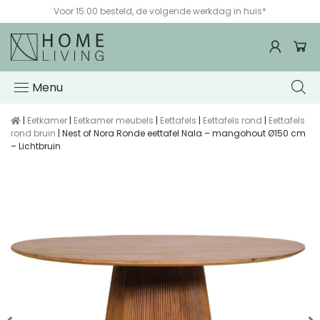
Beoordeling 8.7/10 uit 12066 reviews
WebwinkelKeur
Menu
|
Eetkamer
|
Eetkamer meubels
|
Eettafels
|
Eettafels rond
|
Eettafels
rond bruin
| Nest of Nora Ronde eettafel Nala – mangohout Ø150 cm
– Lichtbruin