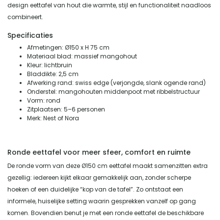
design eettafel van hout die warmte, stijl en functionaliteit naadloos
combineert.
Specificaties
Afmetingen: Ø150 x H 75 cm
Materiaal blad: massief mangohout
Kleur: lichtbruin
Bladdikte: 2,5 cm
Afwerking rand: swiss edge (verjongde, slank ogende rand)
Onderstel: mangohouten middenpoot met ribbelstructuur
Vorm: rond
Zitplaatsen: 5–6 personen
Merk: Nest of Nora
Ronde eettafel voor meer sfeer, comfort en ruimte
De ronde vorm van deze Ø150 cm eettafel maakt samenzitten extra
gezellig: iedereen kijkt elkaar gemakkelijk aan, zonder scherpe
hoeken of een duidelijke “kop van de tafel”. Zo ontstaat een
informele, huiselijke setting waarin gesprekken vanzelf op gang
komen. Bovendien benut je met een ronde eettafel de beschikbare