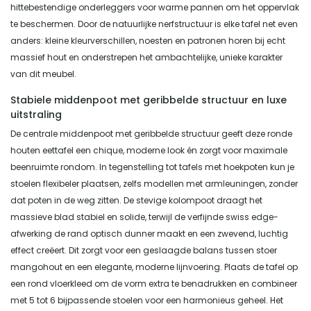
hittebestendige onderleggers voor warme pannen om het oppervlak
te beschermen. Door de natuurlijke nerfstructuur is elke tafel net even
anders: kleine kleurverschillen, noesten en patronen horen bij echt
massief hout en onderstrepen het ambachtelijke, unieke karakter
van dit meubel.
Stabiele middenpoot met geribbelde structuur en luxe
uitstraling
De centrale middenpoot met geribbelde structuur geeft deze ronde
houten eettafel een chique, moderne look én zorgt voor maximale
beenruimte rondom. In tegenstelling tot tafels met hoekpoten kun je
stoelen flexibeler plaatsen, zelfs modellen met armleuningen, zonder
dat poten in de weg zitten. De stevige kolompoot draagt het
massieve blad stabiel en solide, terwijl de verfijnde swiss edge-
afwerking de rand optisch dunner maakt en een zwevend, luchtig
effect creëert. Dit zorgt voor een geslaagde balans tussen stoer
mangohout en een elegante, moderne lijnvoering. Plaats de tafel op
een rond vloerkleed om de vorm extra te benadrukken en combineer
met 5 tot 6 bijpassende stoelen voor een harmonieus geheel. Het