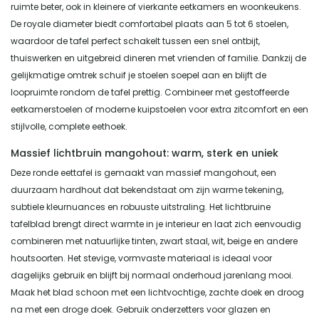
ruimte beter, ook in kleinere of vierkante eetkamers en woonkeukens.
De royale diameter biedt comfortabel plaats aan 5 tot 6 stoelen,
waardoor de tafel perfect schakelt tussen een snel ontbijt,
thuiswerken en uitgebreid dineren met vrienden of familie. Dankzij de
gelijkmatige omtrek schuif je stoelen soepel aan en blijft de
loopruimte rondom de tafel prettig. Combineer met gestoffeerde
eetkamerstoelen of moderne kuipstoelen voor extra zitcomfort en een
stijlvolle, complete eethoek.
Massief lichtbruin mangohout: warm, sterk en uniek
Deze ronde eettafel is gemaakt van massief mangohout, een
duurzaam hardhout dat bekendstaat om zijn warme tekening,
subtiele kleurnuances en robuuste uitstraling. Het lichtbruine
tafelblad brengt direct warmte in je interieur en laat zich eenvoudig
combineren met natuurlijke tinten, zwart staal, wit, beige en andere
houtsoorten. Het stevige, vormvaste materiaal is ideaal voor
dagelijks gebruik en blijft bij normaal onderhoud jarenlang mooi.
Maak het blad schoon met een lichtvochtige, zachte doek en droog
na met een droge doek. Gebruik onderzetters voor glazen en