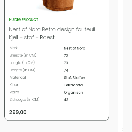
HUIDIG PRODUCT
QUV
Nest of Nora Retro design fauteuil
– B
Kjell – stof – Roest
acc
Merk
Nest of Nora
Merk
Breedte (in CM)
72
Bree
Lengte (in CM)
73
Leng
Hoogte (in CM)
74
Hoog
Materiaal
Stof, Stoffen
Mate
Kleur
Terracotta
Kleur
Vorm
Organisch
Vor
Zithoogte (in CM)
43
Zith
Zitbr
299,00
Zitdi
309