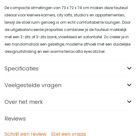
De compacte afmetingen van 73 x 72 x 74 cm maken deze fauteuil
ideaal voor kleinere kamers, city lofts, studio’s en appartementen,
terwijl de stoel ruim genoeg is om echt comfortabel te loungen. Door
de uitgebalanceerde proporties combineer je de fauteuil makkelijk
met een 2-zits of 3-zits bank, vloerkleed en salontafel. Zo creëer je in
een handomdraai een gezellige, moderne zithoek met een duidelijke
designuitstraling en een warme terracotta eyecatcher.
Specificaties
Veelgestelde vragen
Merk
Nest of Nora
Breedte (in CM)
72
Over het merk
Wat zijn de afmetingen van de Nest of Nora Retro
design fauteuil Kjell?
Lengte (in CM)
73
Reviews
De fauteuil heeft een formaat van 73 x 72 x 74 cm met
Hoogte (in CM)
74
Van welk materiaal is de roestkleurige fauteuil Kjell
een zithoogte van 43 cm. Door deze compacte
gemaakt?
Materiaal
Stof, Stoffen
Schrijf een review
Stel een vraag