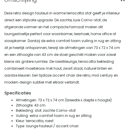
Deze retro design fauteuil in warme terracotta stof geeft je interieur
direct een stijlvolle upgrade. De zachte, luxe Como-stof, de
afgeronde vormen en het compacte formaat maken dit
loungestoeltje perfect voor woonkamer, leeshoek, home office of
slaapkamer. Dankzij de extra comfort foam vulling in rug en zitting
zit je heerlijk ontspannen, terwijl de afmetingen van 73 x 72 x 74 cm
en een zithoogte van 43 cm de stoel geschikt maken voor zowel
kleine als grotere ruimtes. De roestkleurige, terracotta bekleding
combineert moeiteloos met hout, zwart staal, naturel tinten en
aardse kleuren. Een tijdloze accent chair die retro, mid century en
modern design subtiel met elkaar verbindt.
Specificaties
Afmetingen: 73 x 72 x 74 cm (breedte x diepte x hoogte)
Zithoogte: 43 cm
Bekleding: stof, zachte Como-stof
Vulling: extra comfort foam in rug en zitting
Kleur: terracotta, roest
Type: lounge fauteuil / accent chair