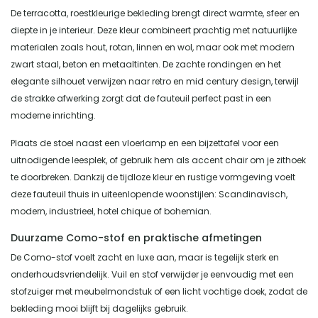
De terracotta, roestkleurige bekleding brengt direct warmte, sfeer en
diepte in je interieur. Deze kleur combineert prachtig met natuurlijke
materialen zoals hout, rotan, linnen en wol, maar ook met modern
zwart staal, beton en metaaltinten. De zachte rondingen en het
elegante silhouet verwijzen naar retro en mid century design, terwijl
de strakke afwerking zorgt dat de fauteuil perfect past in een
moderne inrichting.
Plaats de stoel naast een vloerlamp en een bijzettafel voor een
uitnodigende leesplek, of gebruik hem als accent chair om je zithoek
te doorbreken. Dankzij de tijdloze kleur en rustige vormgeving voelt
deze fauteuil thuis in uiteenlopende woonstijlen: Scandinavisch,
modern, industrieel, hotel chique of bohemian.
Duurzame Como-stof en praktische afmetingen
De Como-stof voelt zacht en luxe aan, maar is tegelijk sterk en
onderhoudsvriendelijk. Vuil en stof verwijder je eenvoudig met een
stofzuiger met meubelmondstuk of een licht vochtige doek, zodat de
bekleding mooi blijft bij dagelijks gebruik.