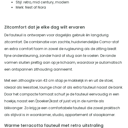
Stijl: retro, mid century, modern
Merk: Nest of Nora
Zitcomfort dat je elke dag wilt ervaren
De fauteuil is ontworpen voor dagelijks gebruik én langdurig
zitcomfort. De combinatie van zachte, huidvriendelijke Como-stof
en extra comfort foam in zowel de rugleuning als de zitting biedt
fijne ondersteuning, zonder hard of stug aan te voelen. De ronde
vormen sluiten prettig aan op je lichaam, waardoor je automatisch
een ontspannen zithouding aanneemt.
Met een zithoogte van 43 cm stap je makkelijk in en uit de stoel,
ideaal als leesstoel, lounge chair of als extra fauteuil naast de bank.
Door het compacte formaat schuif je de fauteuil eenvoudig in een
hoekje, naast een (boeken)kast of juist vrij in de ruimte als
blikvanger. Zo krijg je een comfortabele fauteuil die zowel praktisch
als stijlvol is in woonkamer, studio, appartement of slaapkamer.
Warme terracotta fauteuil met retro uitstraling