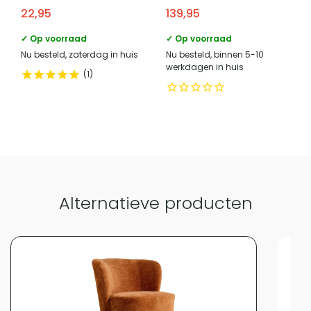
cm
Ø50 cm – Lichtbruin
22,95
139,95
✓ Op voorraad
✓ Op voorraad
Vergelijk met alternatieven
Nu besteld, zaterdag in huis
Nu besteld, binnen 5-10
werkdagen in huis
1
Alternatieve producten