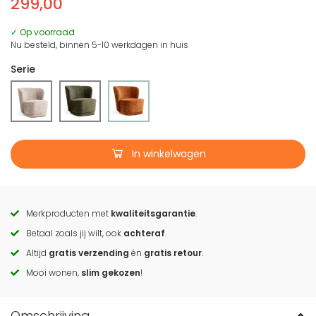
299,00
✓ Op voorraad
Nu besteld, binnen 5-10 werkdagen in huis
Serie
In winkelwagen
Merkproducten met
kwaliteitsgarantie
.
Call
Betaal zoals jij wilt, ook
achteraf
.
to
Altijd
gratis verzending
én
gratis retour
.
actions
Mooi wonen,
slim gekozen
!