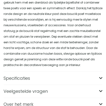
gebruik hem met een dienblad als tijdelijke bijzettafel of combineer
twee poefs voor een speels en symmetrisch effect. Dankzij het tijdloze
ronde design en de neutrale kleur past deze bouclé poef moeiteloos
bij verschillende woonstijlen, en is hij eenvoudig mee te stylen met
nieuwe kussens, vloerkleden of accessoires. Voor onderhoud
stofzuig je de bouclé stof regelmatig met een zachte meubelborstel
om stof en pluizen te verwijderen. Dep eventuele vlekken direct met
een licht vochtige, schone doek en een milde textielreiniger, zonder
hard te wrijven, om de structuur van de stof te behouden. Door de
combinatie van duurzame houten basis, stevige opbouw en tijdloos
design geniet je jarenlang van deze witte ronde bouclé poef als
praktische én decoratieve toevoeging aan je interieur.
Specificaties
Veelgestelde vragen
Merk
Nest of Nora
Breedte (in CM)
34
Over het merk
Wat zijn de afmetingen van de Nest of Nora ronde