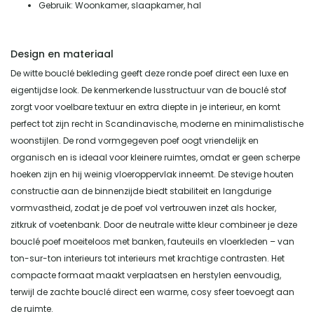
Gebruik: Woonkamer, slaapkamer, hal
Design en materiaal
De witte bouclé bekleding geeft deze ronde poef direct een luxe en
eigentijdse look. De kenmerkende lusstructuur van de bouclé stof
zorgt voor voelbare textuur en extra diepte in je interieur, en komt
perfect tot zijn recht in Scandinavische, moderne en minimalistische
woonstijlen. De rond vormgegeven poef oogt vriendelijk en
organisch en is ideaal voor kleinere ruimtes, omdat er geen scherpe
hoeken zijn en hij weinig vloeroppervlak inneemt. De stevige houten
constructie aan de binnenzijde biedt stabiliteit en langdurige
vormvastheid, zodat je de poef vol vertrouwen inzet als hocker,
zitkruk of voetenbank. Door de neutrale witte kleur combineer je deze
bouclé poef moeiteloos met banken, fauteuils en vloerkleden – van
ton-sur-ton interieurs tot interieurs met krachtige contrasten. Het
compacte formaat maakt verplaatsen en herstylen eenvoudig,
terwijl de zachte bouclé direct een warme, cosy sfeer toevoegt aan
de ruimte.