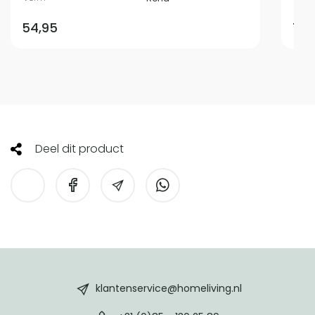
54,95
79,
Deel dit product
HomeLiving
footer
klantenservice@homeliving.nl