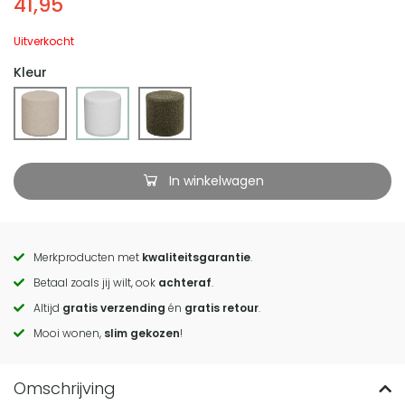
41,95
Uitverkocht
Kleur
In winkelwagen
Merkproducten met
kwaliteitsgarantie
.
Call
Betaal zoals jij wilt, ook
achteraf
.
to
Altijd
gratis verzending
én
gratis retour
.
actions
Mooi wonen,
slim gekozen
!