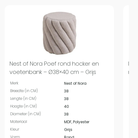
Nest of Nora Poef rond hocker en
Nes
voetenbank – Ø38×40 cm – Grijs
ron
Merk
Merk
Nest of Nora
Breedte (in CM)
Bree
38
Lengte (in CM)
Leng
38
Hoogte (in CM)
Hoog
40
Diameter (in CM)
Mate
38
Materiaal
Kleur
MDF, Polyester
Kleur
Vor
Grijs
Vorm
Diam
Rond