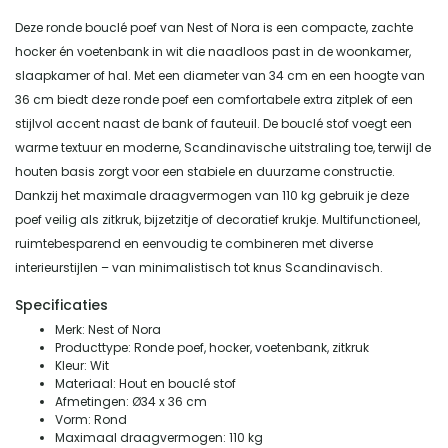
Deze ronde bouclé poef van Nest of Nora is een compacte, zachte
hocker én voetenbank in wit die naadloos past in de woonkamer,
slaapkamer of hal. Met een diameter van 34 cm en een hoogte van
36 cm biedt deze ronde poef een comfortabele extra zitplek of een
stijlvol accent naast de bank of fauteuil. De bouclé stof voegt een
warme textuur en moderne, Scandinavische uitstraling toe, terwijl de
houten basis zorgt voor een stabiele en duurzame constructie.
Dankzij het maximale draagvermogen van 110 kg gebruik je deze
poef veilig als zitkruk, bijzetzitje of decoratief krukje. Multifunctioneel,
ruimtebesparend en eenvoudig te combineren met diverse
interieurstijlen – van minimalistisch tot knus Scandinavisch.
Specificaties
Merk: Nest of Nora
Producttype: Ronde poef, hocker, voetenbank, zitkruk
Kleur: Wit
Materiaal: Hout en bouclé stof
Afmetingen: Ø34 x 36 cm
Vorm: Rond
Maximaal draagvermogen: 110 kg