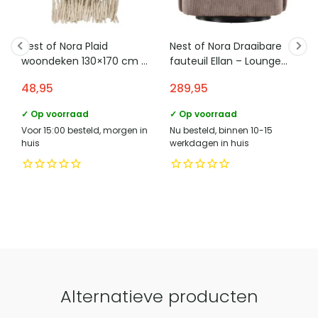
marktdeelnemer in de eu
compliance@homeliving.nl
De hoogte van 36 cm maakt de poef geschikt als
schone doek en een milde textielreiniger zonder hard te
voetenbank bij een bank of fauteuil. Het ronde zitoppervlak
telefoonnummer verantwoordelijke
wrijven.
+31 (0)85 - 130 25 626
marktdeelnemer in de eu
en de zachte bouclé bekleding bieden een comfortabele
Nest of Nora Plaid
Nest of Nora Draaibare
woondeken 130×170 cm –
fauteuil Ellan – Lounge
plek om de benen te laten rusten.
Categorie
Poefs
Wolmix – Multicolor
stoel – Bruin ribstof
48,95
289,95
✓ Op voorraad
✓ Op voorraad
Vergelijk met alternatieven
Voor 15:00 besteld, morgen in
Nu besteld, binnen 10-15
huis
werkdagen in huis
Alternatieve producten