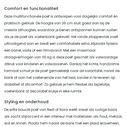
Comfort en functionaliteit
Deze multifunctionele poef is ontworpen voor dagelijks comfort én
praktisch gebruik. De hoogte van 36 cm sluit goed aan bij de
meeste zithoogtes, waardoor je benen ontspannen kunnen rusten
als je de poef als voetenbank gebruikt. Het ronde zitoppervlak voelt
uitnodigend aan en biedt een comfortabele extra zitplaats tijdens
een borrel, visite of een filmavond. Met een maximaal
draagvermogen van 110 kg is deze poef geschikt als volwaardige
zitkruk voor kinderen en volwassenen. Dankzij het lichte, handzame
formaat schuif je de poef gemakkelijk naar de salontafel, naast de
bank of aan het voeteneinde van het bed, zonder in te leveren op
stabiliteit of zitcomfort. Zo gebruik je hem flexibel als bijzetzitje,
voetenbank of decoratief krukje in elke ruimte.
Styling en onderhoud
De witte bouclé poef van Nest of Nora werkt zowel als rustige basis
als zacht stijlaccent in een interieur met materialen als hout, metaal,
wol en linnen. Plaats hem naast de bank met een plaid eroverheen,