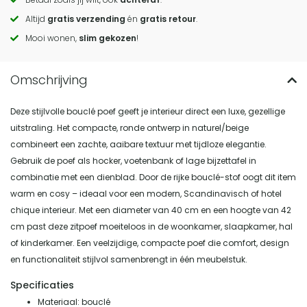
to
Altijd
gratis verzending
én
gratis retour
.
actions
Mooi wonen,
slim gekozen
!
Deze stijlvolle bouclé poef geeft je interieur direct een luxe, gezellige
uitstraling. Het compacte, ronde ontwerp in naturel/beige
combineert een zachte, aaibare textuur met tijdloze elegantie.
Gebruik de poef als hocker, voetenbank of lage bijzettafel in
combinatie met een dienblad. Door de rijke bouclé-stof oogt dit item
warm en cosy – ideaal voor een modern, Scandinavisch of hotel
chique interieur. Met een diameter van 40 cm en een hoogte van 42
cm past deze zitpoef moeiteloos in de woonkamer, slaapkamer, hal
of kinderkamer. Een veelzijdige, compacte poef die comfort, design
en functionaliteit stijlvol samenbrengt in één meubelstuk.
Specificaties
Materiaal: bouclé