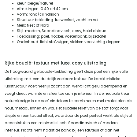
Kleur: beige/naturel
Afmetingen: Ø 40 x H 42 cm
Vorm: rond/cilindrisch
Structuur bekleding: lusweefsel, zacht en vol
Merk: Nest of Nora
Stijl: modern, Scandinavisch, cosy, hotel chique
Toepassing: poef, hocker, voetenbank, bijzettafel
Onderhoud: licht stofzuigen, vlekken voorzichtig deppen
Rijke bouclé-textuur met luxe, cosy uitstraling
De hoogwaardige bouclé-bekleding geeft deze poef een rijke, volle
uitstraling met een duidelijk voelbare textuur. De karakteristieke
lusstructuur voelt heerlijk zacht aan, werkt licht geluiddempend en
voegt direct warmte en sfeer toe aan je interieur. In de neutrale kleur
naturel/beige is de poef eindeloos te combineren met materialen als
hout, metaal, linnen en wol. Het subtiele reliëf van de stof zorgt voor
diepte en een tactiel effect, waardoor de poef perfect werkt als stijlvol
accentstuk in een minimalistisch, Scandinavisch of modern
interieur. Plaats hem naast de bank, bij een fauteuil of aan het