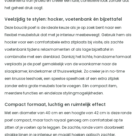
voeteneind van je bed en creëer een luxe, cohesieve look zonder dat
het geheel druk oogt.
Veelzijdig te stylen: hocker, voetenbank én bijzettafel
Deze bouclé poef is de ideale keuze als je op zoek bent naar een
flexibel meubelstuk dat met je interieur meebeweegt. Gebruik hem als
hocker voor een comfortabele extra zitplaats bij visite, als zachte
voetenbank tijdens relaxmomenten of als lage bijzettafel in
combinatie met een dienblad. Dankzij het lichte, handzame formaat
verplaats je de poef gemakkelijk van de woonkamer naar de
slaapkamer, kinderkamer of thuiswerkplek. Zo creëer je in no-time
een knusse leeshoek, een speelse speelhoek of een extra zitplek
zonder extra grote meubels toe te voegen. Eén compact item,
meerdere functies en eindeloze stylingmogelijkheden.
Compact formaat, luchtig en ruimtelijk effect
Met een diameter van 40 cm en een hoogte van 42 cm is deze ronde
poef compact, maar toch royaal genoeg om comfortabel op te
zitten of je voeten op te leggen. De zachte, ronde vorm doorbreekt
strakke lijnen in je interieur en maakt hoeken optisch zachter,