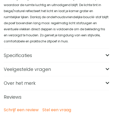
waardoor de ruimte luchtig en uitnodigend blijft. De lichte tint in
beige/naturel reflecteert het licht en laat je kamer groter en
ruimtelijker lijken. Dankzij de onderhoudsvriendelijke bouclé-stof blijft
de poef bovendien lang mooi: regelmatig licht stofzuigen en
eventuele vlekken direct deppen is voldoende om de bekleding fris
en verzorgd te houden. Zo geniet je langdurig van een stijlvolle,
comfortabele en praktische zitpoef in huis.
Specificaties
Veelgestelde vragen
Merk
Nest of Nora
Breedte (in CM)
40
Over het merk
Wat zijn de afmetingen van de Nest of Nora Poef
bouclé hocker naturel?
Lengte (in CM)
40
Reviews
De poef heeft een diameter van 40 cm en een hoogte van
Hoogte (in CM)
42
Van welk materiaal is deze beige poef gemaakt?
42 cm. Door het compacte ronde formaat past hij goed in
Diameter (in CM)
40
Schrijf een review
Stel een vraag
Deze poef is bekleed met bouclé in een beige naturel kleur.
Kan deze bouclé poef ook als bijzettafel worden
de woonkamer, slaapkamer, hal of kinderkamer.