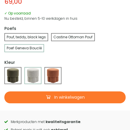
69,00
✓ Op voorraad
Nu besteld, binnen 5-10 werkdagen in huis
Poefs
Pouf, teddy, black legs
Castine Ottoman Pouf
Poef Geneva Bouclé
Kleur
In winkelwagen
Merkproducten met
kwaliteitsgarantie
.
Call
Betaal zoals jij wilt, ook
achteraf
.