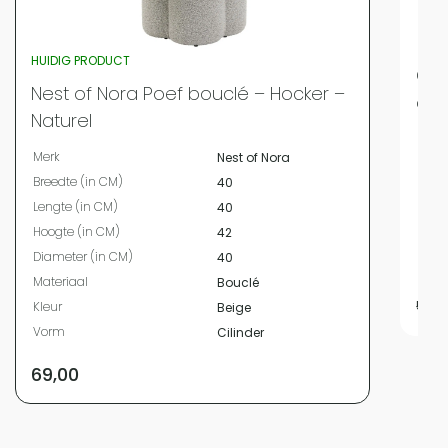
HUIDIG PRODUCT
QUV
Nest of Nora Poef bouclé – Hocker –
opb
Naturel
Merk
Merk
Nest of Nora
Hoog
Breedte (in CM)
40
Diam
Lengte (in CM)
40
Mate
Hoogte (in CM)
42
Kleur
Diameter (in CM)
40
Vor
Materiaal
Bouclé
59,9
Kleur
Beige
Vorm
Cilinder
69,00