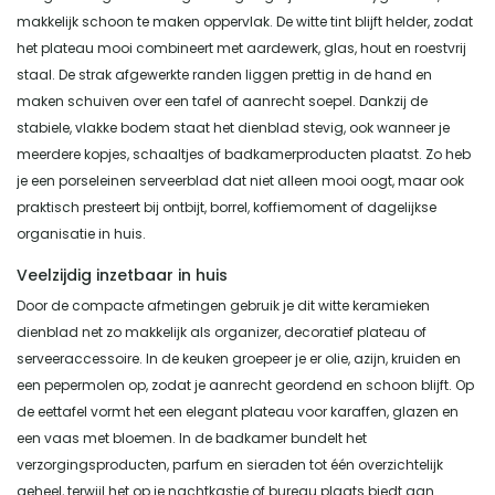
makkelijk schoon te maken oppervlak. De witte tint blijft helder, zodat
het plateau mooi combineert met aardewerk, glas, hout en roestvrij
staal. De strak afgewerkte randen liggen prettig in de hand en
maken schuiven over een tafel of aanrecht soepel. Dankzij de
stabiele, vlakke bodem staat het dienblad stevig, ook wanneer je
meerdere kopjes, schaaltjes of badkamerproducten plaatst. Zo heb
je een porseleinen serveerblad dat niet alleen mooi oogt, maar ook
praktisch presteert bij ontbijt, borrel, koffiemoment of dagelijkse
organisatie in huis.
Veelzijdig inzetbaar in huis
Door de compacte afmetingen gebruik je dit witte keramieken
dienblad net zo makkelijk als organizer, decoratief plateau of
serveeraccessoire. In de keuken groepeer je er olie, azijn, kruiden en
een pepermolen op, zodat je aanrecht geordend en schoon blijft. Op
de eettafel vormt het een elegant plateau voor karaffen, glazen en
een vaas met bloemen. In de badkamer bundelt het
verzorgingsproducten, parfum en sieraden tot één overzichtelijk
geheel, terwijl het op je nachtkastje of bureau plaats biedt aan