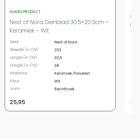
HUIDIG PRODUCT
QUV
Nest of Nora Dienblad 30.5×20.3cm –
cm 
Keramiek – Wit
Merk
Merk
Nest of Nora
Bree
Breedte (in CM)
203
Leng
Lengte (in CM)
30,5
Hoog
Hoogte (in CM)
38
Diam
Materiaal
Keramiek, Porselein
Mate
Kleur
Wit
Kleur
Vorm
Rechthoek
Vor
25,95
19,