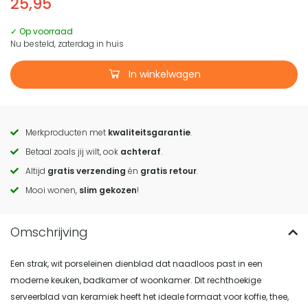
25,95
✓ Op voorraad
Nu besteld, zaterdag in huis
In winkelwagen
Merkproducten met
kwaliteitsgarantie
.
Call
Betaal zoals jij wilt, ook
achteraf
.
to
Altijd
gratis verzending
én
gratis retour
.
actions
Mooi wonen,
slim gekozen
!
Een strak, wit porseleinen dienblad dat naadloos past in een
moderne keuken, badkamer of woonkamer. Dit rechthoekige
serveerblad van keramiek heeft het ideale formaat voor koffie, thee,