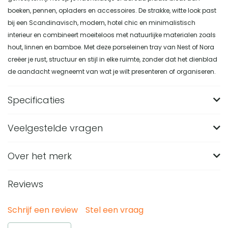
boeken, pennen, opladers en accessoires. De strakke, witte look past
bij een Scandinavisch, modern, hotel chic en minimalistisch
interieur en combineert moeiteloos met natuurlijke materialen zoals
hout, linnen en bamboe. Met deze porseleinen tray van Nest of Nora
creëer je rust, structuur en stijl in elke ruimte, zonder dat het dienblad
de aandacht wegneemt van wat je wilt presenteren of organiseren.
Specificaties
Veelgestelde vragen
Merk
Nest of Nora
Breedte (in CM)
203
Over het merk
Wat zijn de afmetingen van het Nest of Nora
dienblad van wit keramiek?
Lengte (in CM)
30,5
Reviews
Het dienblad heeft een formaat van 30,5 x 20,3 x 3,8 cm.
Hoogte (in CM)
38
Van welk materiaal is het Nest of Nora Dienblad
Door deze compacte rechthoekige vorm past het op een
30.5x20.3cm gemaakt?
Materiaal
Keramiek, Porselein
Schrijf een review
Stel een vraag
aanrecht, plank, salontafel of badkamerplank zonder veel
Het dienblad is gemaakt van porselein, een keramisch
Kleur
Wit
Waarvoor kun je dit witte keramieken dienblad