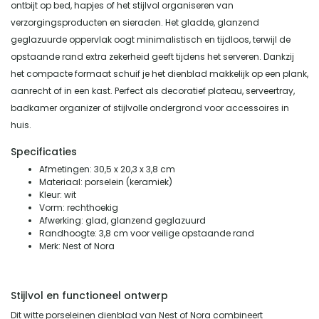
ontbijt op bed, hapjes of het stijlvol organiseren van
verzorgingsproducten en sieraden. Het gladde, glanzend
geglazuurde oppervlak oogt minimalistisch en tijdloos, terwijl de
opstaande rand extra zekerheid geeft tijdens het serveren. Dankzij
het compacte formaat schuif je het dienblad makkelijk op een plank,
aanrecht of in een kast. Perfect als decoratief plateau, serveertray,
badkamer organizer of stijlvolle ondergrond voor accessoires in
huis.
Specificaties
Afmetingen: 30,5 x 20,3 x 3,8 cm
Materiaal: porselein (keramiek)
Kleur: wit
Vorm: rechthoekig
Afwerking: glad, glanzend geglazuurd
Randhoogte: 3,8 cm voor veilige opstaande rand
Merk: Nest of Nora
Stijlvol en functioneel ontwerp
Dit witte porseleinen dienblad van Nest of Nora combineert