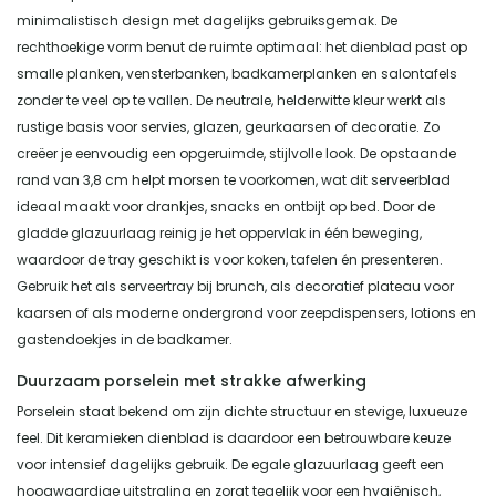
minimalistisch design met dagelijks gebruiksgemak. De
rechthoekige vorm benut de ruimte optimaal: het dienblad past op
smalle planken, vensterbanken, badkamerplanken en salontafels
zonder te veel op te vallen. De neutrale, helderwitte kleur werkt als
rustige basis voor servies, glazen, geurkaarsen of decoratie. Zo
creëer je eenvoudig een opgeruimde, stijlvolle look. De opstaande
rand van 3,8 cm helpt morsen te voorkomen, wat dit serveerblad
ideaal maakt voor drankjes, snacks en ontbijt op bed. Door de
gladde glazuurlaag reinig je het oppervlak in één beweging,
waardoor de tray geschikt is voor koken, tafelen én presenteren.
Gebruik het als serveertray bij brunch, als decoratief plateau voor
kaarsen of als moderne ondergrond voor zeepdispensers, lotions en
gastendoekjes in de badkamer.
Duurzaam porselein met strakke afwerking
Porselein staat bekend om zijn dichte structuur en stevige, luxueuze
feel. Dit keramieken dienblad is daardoor een betrouwbare keuze
voor intensief dagelijks gebruik. De egale glazuurlaag geeft een
hoogwaardige uitstraling en zorgt tegelijk voor een hygiënisch,