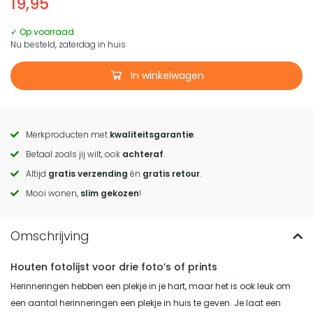
19,95
✓ Op voorraad
Nu besteld, zaterdag in huis
In winkelwagen
Merkproducten met
kwaliteitsgarantie
.
Call
Betaal zoals jij wilt, ook
achteraf
.
to
Altijd
gratis verzending
én
gratis retour
.
actions
Mooi wonen,
slim gekozen
!
Houten fotolijst voor drie foto’s of prints
Herinneringen hebben een plekje in je hart, maar het is ook leuk om
een aantal herinneringen een plekje in huis te geven. Je laat een