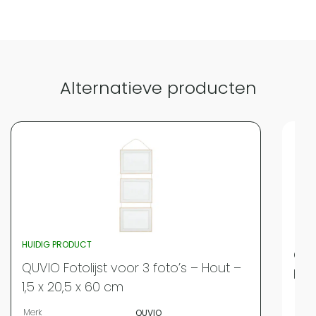
Vergelijk met alternatieven
Alternatieve producten
HUIDIG PRODUCT
QUVI
QUVIO Fotolijst voor 3 foto’s – Hout –
Hex
1,5 x 20,5 x 60 cm
Merk
Merk
QUVIO