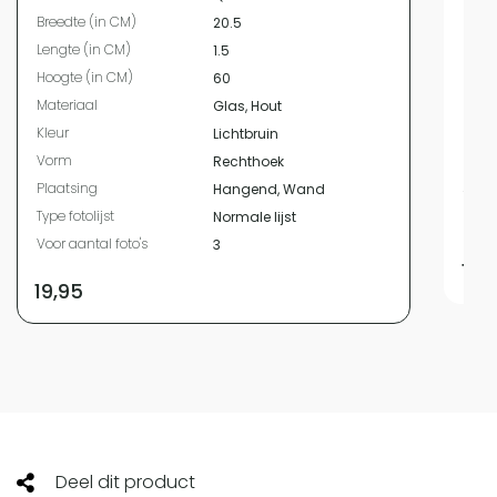
Bree
Breedte (in CM)
20.5
Leng
Lengte (in CM)
1.5
Hoog
Hoogte (in CM)
60
Mate
Materiaal
Glas, Hout
Kleur
Kleur
Lichtbruin
Vor
Vorm
Rechthoek
Plaa
Plaatsing
Hangend, Wand
Type 
Type fotolijst
Normale lijst
Voor 
Voor aantal foto's
3
17,
19,95
Deel dit product