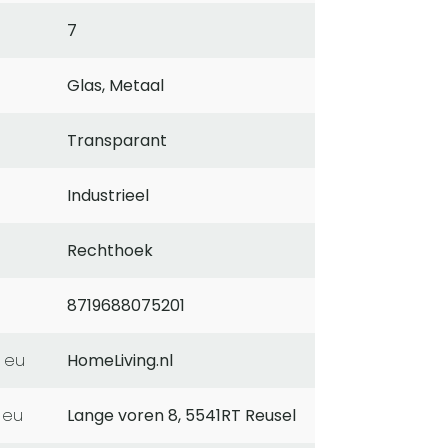
7
Glas, Metaal
Transparant
Industrieel
Rechthoek
8719688075201
 eu
HomeLiving.nl
 eu
Lange voren 8, 5541RT Reusel