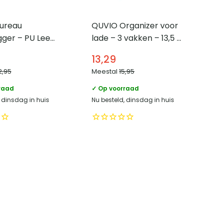
ureau
QUVIO Organizer voor
ger – PU Leer
lade – 3 vakken – 13,5 x
27 x 8 cm
13,29
2,95
Meestal
15,95
raad
✓ Op voorraad
, dinsdag in huis
Nu besteld, dinsdag in huis