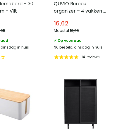
emobord – 30
QUVIO Bureau
cm – Vilt
organizer – 4 vakken –
Draadstaal
16,62
,95
Meestal
19,95
raad
✓ Op voorraad
, dinsdag in huis
Nu besteld, dinsdag in huis
14
reviews