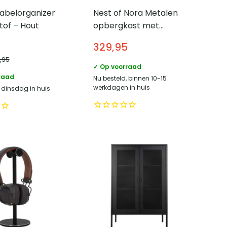
abelorganizer
Nest of Nora Metalen
tof – Hout
opbergkast met
schuifdeuren – Evin –
329,95
Zwart
1,95
✓ Op voorraad
raad
Nu besteld, binnen 10-15
werkdagen in huis
, dinsdag in huis