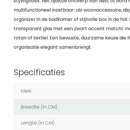
stylinghoek. Het tijdloze ontwerp van Nest of Nor
multifunctioneel inzetbaar: als woonaccessoire, di
organizer in de badkamer of stijlvolle box in de ha
transparant glas met een zwart accent matcht mo
rotan of textiel. Een bewuste, duurzame keuze die fu
organisatie elegant samenbrengt.
Specificaties
Merk
Breedte (in CM)
Lengte (in CM)