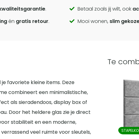
kwaliteitsgarantie
.
Betaal zoals jij wilt, ook
ac
ing
én
gratis retour
.
Mooi wonen,
slim gekoz
Te comb
 je favoriete kleine items. Deze
me combineert een minimalistische,
ect als sieradendoos, display box of
au. Door het heldere glas zie je direct
voor stabiliteit en een moderne,
STAPELKO
 verrassend veel ruimte voor sleutels,