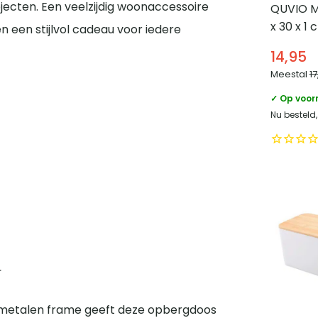
ecten. Een veelzijdig woonaccessoire
QUVIO M
x 30 x 1 
 een stijlvol cadeau voor iedere
14,95
Meestal
17
✓ Op voor
Nu besteld
r
t metalen frame geeft deze opbergdoos