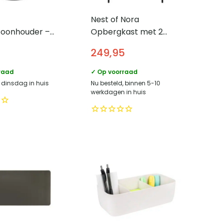
Nest of Nora
foonhouder –
Opbergkast met 2
 Metaal
gaasdeuren –
249,95
80x40x120 cm – Zwart
raad
✓ Op voorraad
, dinsdag in huis
Nu besteld, binnen 5-10
werkdagen in huis