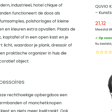
dern, industrieel, hotel chique of
QUVIO K
– Kunsts
anden functioneert de doos als
arfumsamples, polshorloges of kleine
21,12
en en kleuren extra opvallen. Plaats de
Meestal
2
 kaptafel of in een open kast en je
✓ Op voor
Nu besteld
t licht, waardoor je plank, dressoir of
een praktische organizer in huis die
coratief object.
cessoires
is deze rechthoekige opbergdoos een
en, armbanden of manchetknopen
r kiest en niets meer kwijtraakt. Ook