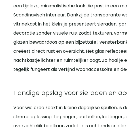
een tijdloze, minimalistische look die past in een mo
Scandinavisch interieur. Dankzij de transparante w
vitrinekast in het klein: je presenteert sieraden, p
decoratie zonder visuele ruis, zodat texturen, vorm
glazen bewaardoos op een bijzettafel, vensterbank,
creëert direct rust en overzicht. Het glas reflecteer
nachtkastje lichter en ruimtelijker oogt. Zo haal je 
tegelijk fungeert als verfijnd woonaccessoire en de
Handige opslag voor sieraden en ac
Voor wie orde zoekt in kleine dagelijkse spullen, 
slimme oplossing. Leg ringen, oorbellen, ketting
overzichtelijk bij elkaar, zodat je ’s ochtends snelle