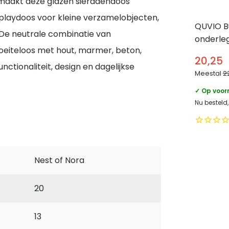
a maakt deze glazen sieradendoos
splaydoos voor kleine verzamelobjecten,
QUVIO B
l. De neutrale combinatie van
onderleg
eiteloos met hout, marmer, beton,
– Grijs
20,25
nctionaliteit, design en dagelijkse
Meestal
2
✓ Op voor
Nu besteld
Nest of Nora
20
13