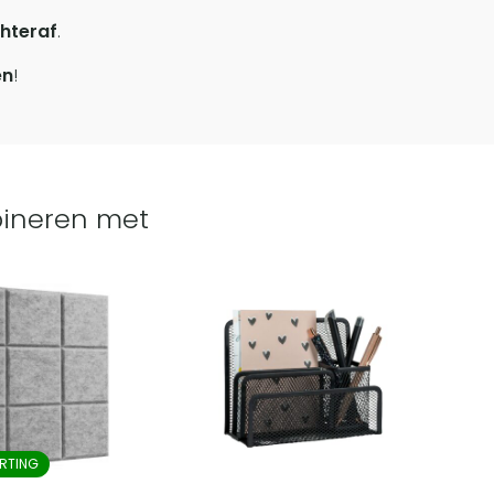
hteraf
.
en
!
ineren met
RTING