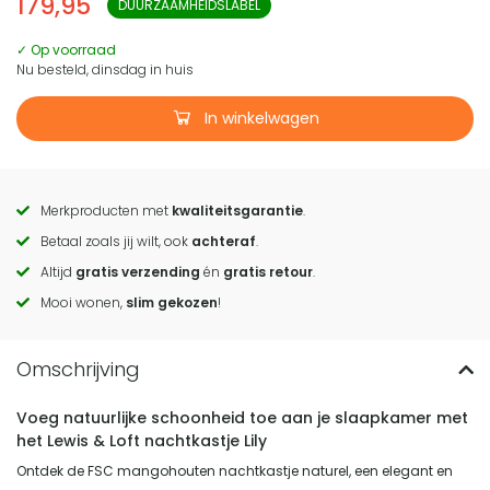
179,95
DUURZAAMHEIDSLABEL
✓ Op voorraad
Nu besteld, dinsdag in huis
In winkelwagen
Merkproducten met
kwaliteitsgarantie
.
Call
Betaal zoals jij wilt, ook
achteraf
.
to
Altijd
gratis verzending
én
gratis retour
.
actions
Mooi wonen,
slim gekozen
!
Voeg natuurlijke schoonheid toe aan je slaapkamer met
het Lewis & Loft nachtkastje Lily
Ontdek de FSC mangohouten nachtkastje naturel, een elegant en