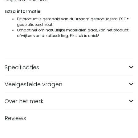
Extra informatie:
Dit product is gemaakt van duurzaam geproduceerd, FSC®-
gecertificeerd hout.
Omdat het om natuurlijke materialen gaat, kan het product
afwijken van de afbeelding. Elk stuk is uniek!
Specificaties
Veelgestelde vragen
Merk
Lewis & Loft
Breedte (in CM)
42
Over het merk
Wat zijn de afmetingen van het Lewis & Loft
nachtkastje Lily?
Lengte (in CM)
53
Reviews
Het Lewis & Loft nachtkastje Lily heeft een lengte of diepte
Hoogte (in CM)
62
Van welk materiaal is het Lewis & Loft nachtkastje
van 53 cm, een breedte van 42 cm en een hoogte van 62
Lily gemaakt?
Materiaal
Mango hout
cm. Door dit formaat is het een compact nachtkastje voor