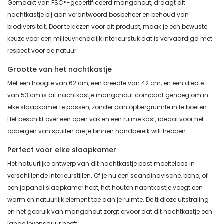
Gemaakt van FSC®-gecertificeerd mangohout, draagt dit
nachtkastje bij aan verantwoord bosbeheer en behoud van
biodiversiteit. Door te kiezen voor dit product, maak je een bewuste
keuze voor een milieuvriendelijk interieurstuk dat is vervaardigd met
respect voor de natuur.
Grootte van het nachtkastje
Met een hoogte van 62 cm, een breedte van 42 cm, en een diepte
van 53 cm is dit nachtkastje mangohout compact genoeg om in
elke slaapkamer te passen, zonder aan opbergruimte in te boeten.
Het beschikt over een open vak en een ruime kast, ideaal voor het
opbergen van spullen die je binnen handbereik wilt hebben.
Perfect voor elke slaapkamer
Het natuurlijke ontwerp van dit nachtkastje past moeiteloos in
verschillende interieurstijlen. Of je nu een scandinavische, boho, of
een japandi slaapkamer hebt, het houten nachtkastje voegt een
warm en natuurlijk element toe aan je ruimte. De tijdloze uitstraling
en het gebruik van mangohout zorgt ervoor dat dit nachtkastje een
lange levensduur heeft.