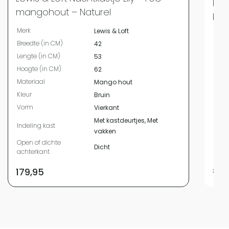
FSC
mangohout – Naturel
bru
Merk
Lewis & Loft
Merk
Breedte (in CM)
42
Bree
Lengte (in CM)
53
Leng
Hoogte (in CM)
62
Hoog
Materiaal
Mango hout
Kleur
Kleur
Bruin
Vor
Vorm
Vierkant
Mater
Met kastdeurtjes, Met
Mater
Indeling kast
vakken
Bevat
Open of dichte
Dicht
Diam
achterkant
179,95
199,9