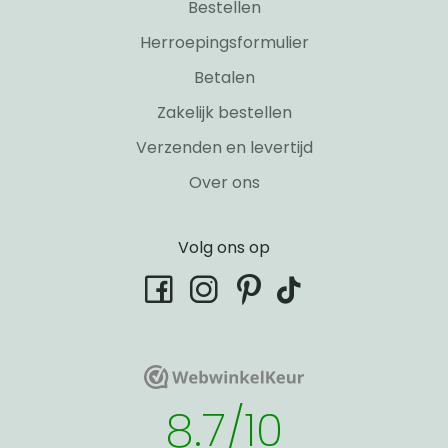
Bestellen
Herroepingsformulier
Betalen
Zakelijk bestellen
Verzenden en levertijd
Over ons
Volg ons op
tiktok
facebook
instagram
pinterest
WebwinkelKeur
WebwinkelKeur
8.7/10