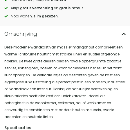
to
Altijd
gratis verzending
én
gratis retour
.
actions
Mooi wonen,
slim gekozen
!
Deze moderne wandkast van massief mangohout combineert een
warme lichtbruine houttint met strakke lijnen en subtiel afgeronde
hoeken. De twee grote deuren bieden royale opbergruimte, zodat je
servies, linnengoed, boeken of woonaccessoires netjes uit het zicht
kunt opbergen. De verticale latjes op de fronten geven de kast een
eigentijdse, luxe uitstraling die perfect past in een modern, industrieel
of Scandinavisch interieur. Dankzij de natuurlijke nerftekening en
kleurvariaties heeft elke kast een uniek karakter. Ideaal als
opbergkast in de woonkamer, eetkamer, hal of werkkamer en
eenvoudig te combineren met andere houten meubels, zwarte
accenten en neutrale tinten.
Specificaties