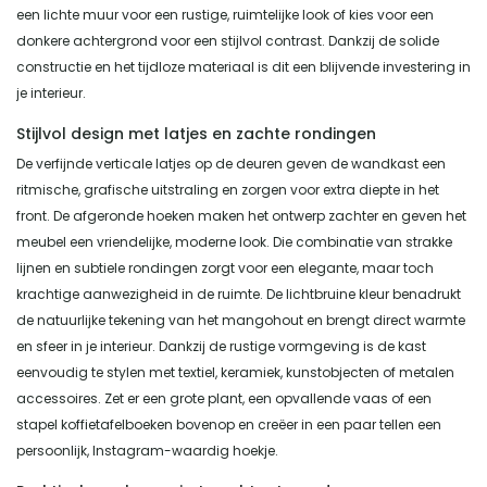
een lichte muur voor een rustige, ruimtelijke look of kies voor een
donkere achtergrond voor een stijlvol contrast. Dankzij de solide
constructie en het tijdloze materiaal is dit een blijvende investering in
je interieur.
Stijlvol design met latjes en zachte rondingen
De verfijnde verticale latjes op de deuren geven de wandkast een
ritmische, grafische uitstraling en zorgen voor extra diepte in het
front. De afgeronde hoeken maken het ontwerp zachter en geven het
meubel een vriendelijke, moderne look. Die combinatie van strakke
lijnen en subtiele rondingen zorgt voor een elegante, maar toch
krachtige aanwezigheid in de ruimte. De lichtbruine kleur benadrukt
de natuurlijke tekening van het mangohout en brengt direct warmte
en sfeer in je interieur. Dankzij de rustige vormgeving is de kast
eenvoudig te stylen met textiel, keramiek, kunstobjecten of metalen
accessoires. Zet er een grote plant, een opvallende vaas of een
stapel koffietafelboeken bovenop en creëer in een paar tellen een
persoonlijk, Instagram-waardig hoekje.