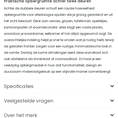
Praktische opbergruimte achter twee deuren
Achter de dubbele deuren schuilt een royale hoeveelheid
opbergruimte voor alledaagse spullen die je graag geordend en uit
het zicht bewaart. Denk aan servies, glazen, tafellinnen, spelletjes,
kantoorspullen of woondecoratie: alles krijgt een vaste plaats,
waardoor je woonkamer, eetkamer of hal altijd opgeruimd oogt. De
overzichtelijke indeling helpt je snel te vinden wat je nodig hebt, terwijl
de gesloten fronten zorgen voor een rustige, minimalistische look in
de ruimte. Dankzij de ruime afmetingen leent deze wandkast zich
ook uitstekend als linnenkast of voorraadkast. Zo haal je een
veelzijdig opbergmeubel in huis dat functionaliteit, design en
duurzaam materiaalgebruik op een stijlvolle manier samenbrengt.
Specificaties
Veelgestelde vragen
Merk
Nest of Nora
Breedte (in CM)
115
Over het merk
Wat zijn de afmetingen van de Nest of Nora