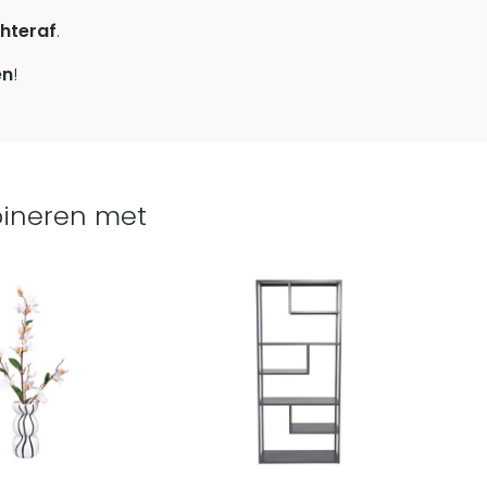
hteraf
.
en
!
ineren met