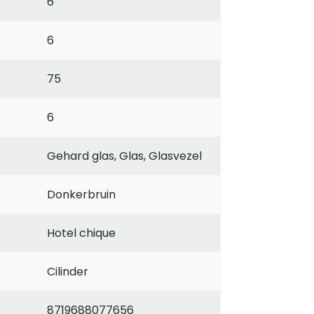
6
6
75
6
Gehard glas, Glas, Glasvezel
Donkerbruin
Hotel chique
Cilinder
8719688077656