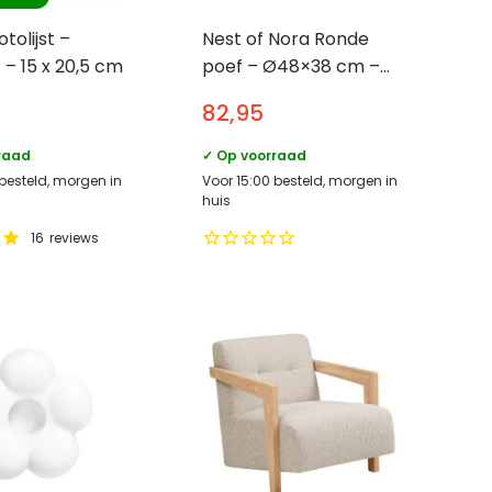
tolijst –
Nest of Nora Ronde
 – 15 x 20,5 cm
poef – Ø48×38 cm –
Off-White
82,95
raad
✓ Op voorraad
 besteld, morgen in
Voor 15:00 besteld, morgen in
huis
16
reviews