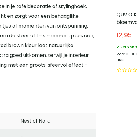
 in je tafeldecoratie of stylinghoek.
QUVIO K
cht en zorgt voor een behaaglijke,
bloemvo
entjes of momenten van ontspanning.
Keramie
12,95
s om de sfeer af te stemmen op seizoen,
Wit
d brown kleur laat natuurlijke
✓ Op voor
Voor 15:00
ra goed uitkomen, terwijl je interieur
huis
ing met een groots, sfeervol effect –
Nest of Nora