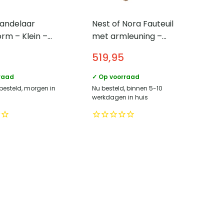
andelaar
Nest of Nora Fauteuil
rm – Klein –
met armleuning –
k – ø8,7 cm –
Eiken – Beige
519,95
raad
✓ Op voorraad
 besteld, morgen in
Nu besteld, binnen 5-10
werkdagen in huis