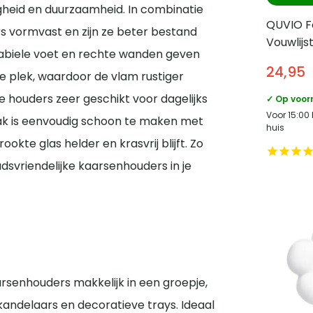
igheid en duurzaamheid. In combinatie
QUVIO Fo
s vormvast en zijn ze beter bestand
Vouwlijst
tabiele voet en rechte wanden geven
24,95
te plek, waardoor de vlam rustiger
e houders zeer geschikt voor dagelijks
✓ Op voor
Voor 15:00
lak is eenvoudig schoon te maken met
huis
kte glas helder en krasvrij blijft. Zo
oudsvriendelijke kaarsenhouders in je
rsenhouders makkelijk in een groepje,
andelaars en decoratieve trays. Ideaal