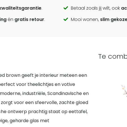
kwaliteitsgarantie
.
Betaal zoals jij wilt, ook
ac
ing
én
gratis retour
.
Mooi wonen,
slim gekoz
Te comb
d brown geeft je interieur meteen een
erfect voor theelichtjes en votive
moderne, industriële, Scandinavische en
 zorgt voor een sfeervolle, zachte gloed
rische ontwerp prachtig staat op eettafel,
evige, geharde glas met