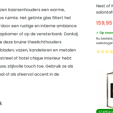
Nest of 
lazen kaarsenhouders een warme,
salontaf
 ruimte. Het getinte glas filtert het
– Met o
159,95
110×55 c
ardoor een rustige en intieme ambiance
✓ Op voor
slaapkamer of op de vensterbank. Dankzij
Nu besteld,
 je deze bruine theelichthouders
werkdagen 
bladen, vazen, kandelaren en metalen
trieel of hotel chique interieur hebt:
 stijlvolle touch toe. Gebruik ze als
hal of als sfeervol accent in de
k
STAPELKO