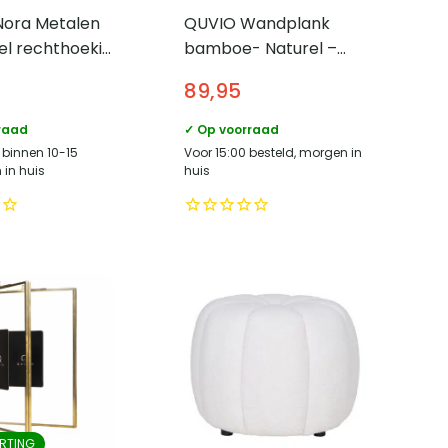
Nora Metalen
QUVIO Wandplank
el rechthoekig
bamboe- Naturel –
nderblad –
50×102 cm – 3 planken
89,95
m – Wit
raad
✓ Op voorraad
 binnen 10-15
Voor 15:00 besteld, morgen in
in huis
huis
RTING