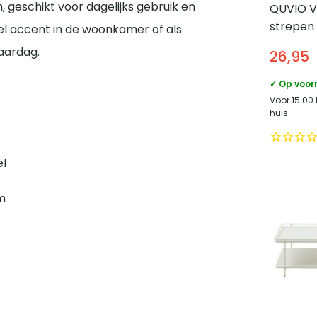
, geschikt voor dagelijks gebruik en
QUVIO V
strepen
tiel accent in de woonkamer of als
vorm – 
aardag.
26,95
ø23×11 c
✓ Op voor
Voor 15:00
huis
el
cm