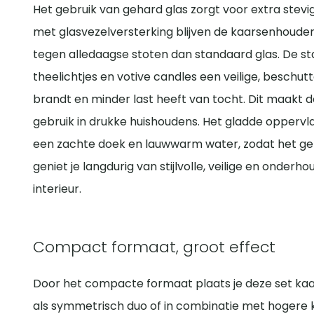
Het gebruik van gehard glas zorgt voor extra stev
met glasvezelversterking blijven de kaarsenhouder
tegen alledaagse stoten dan standaard glas. De s
theelichtjes en votive candles een veilige, beschut
brandt en minder last heeft van tocht. Dit maakt d
gebruik in drukke huishoudens. Het gladde opperv
een zachte doek en lauwwarm water, zodat het geroo
geniet je langdurig van stijlvolle, veilige en onderh
interieur.
Compact formaat, groot effect
Door het compacte formaat plaats je deze set kaa
als symmetrisch duo of in combinatie met hogere k