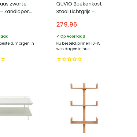
aas zwarte
QUVIO Boekenkast
 – Zandloper
Staal Lichtgrijs –
Keramiek –
Industrieel Design –
279,95
m – Wit
Duurzaam en Stijlvol
raad
✓ Op voorraad
 besteld, morgen in
Nu besteld, binnen 10-15
werkdagen in huis