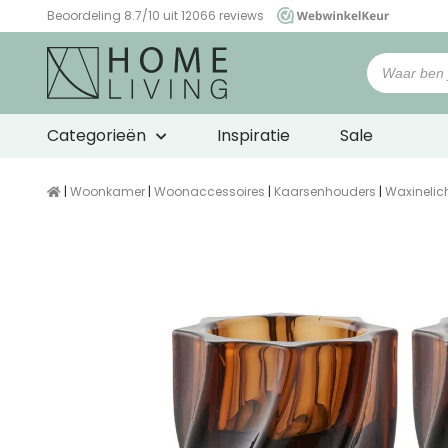
Beoordeling 8.7/10 uit 12066 reviews
WebwinkelKeur
Categorieën
Inspiratie
Sale
|
Woonkamer
|
Woonaccessoires
|
Kaarsenhouders
|
Waxinelic