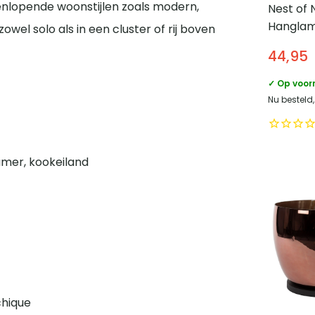
nlopende woonstijlen zoals modern,
Nest of 
Hanglam
owel solo als in een cluster of rij boven
cm – Zij
44,95
Plafond
✓ Op voor
Nu besteld
amer, kookeiland
chique