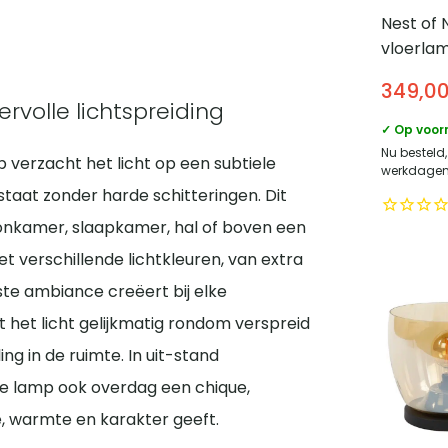
Nest of 
vloerlam
Maat XX
349,0
Met gla
volle lichtspreiding
Koper
✓ Op voor
Nu besteld
verzacht het licht op een subtiele
werkdagen 
taat zonder harde schitteringen. Dit
oonkamer, slaapkamer, hal of boven een
 verschillende lichtkleuren, van extra
iste ambiance creëert bij elke
 het licht gelijkmatig rondom verspreid
ng in de ruimte. In uit-stand
de lamp ook overdag een chique,
pte, warmte en karakter geeft.