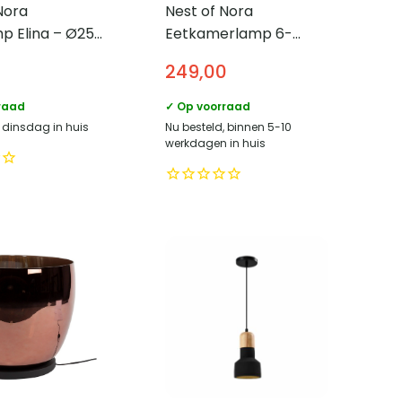
Nora
Nest of Nora
p Elina – Ø25
Eetkamerlamp 6-
de en metaal –
lichts Envi – Industrieel
249,00
lamp – Wit
design – Charcoal
raad
✓ Op voorraad
, dinsdag in huis
Nu besteld, binnen 5-10
werkdagen in huis