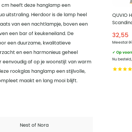
3 cm heeft deze hanglamp een
uitstraling. Hierdoor is de lamp heel
QUVIO 
Scandina
 plaats van een nachtlampje, boven een
Metaal 
j boven een bar of keukeneiland. De
32,55
– Diame
Meestal
3
oor een duurzame, kwalitatieve
Grijs en 
 verzacht en een harmonieus geheel
✓ Op voor
Nu besteld
er eenvoudig af op je woonstijl: van warm
 deze rookglas hanglamp een stijlvolle,
 compleet maakt en lang mooi blijft.
Nest of Nora