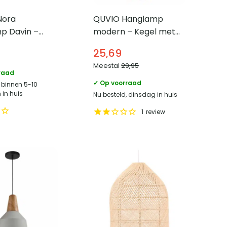
Nora
QUVIO Hanglamp
p Davin –
modern – Kegel met
Ø29cm – Met
koperen binnenkant –
25,69
kap – Amber
Diameter 18,5 cm
Meestal
29,95
raad
✓ Op voorraad
, binnen 5-10
in huis
Nu besteld, dinsdag in huis
1
review