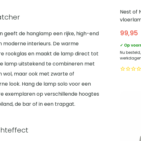
Nest of 
atcher
vloerlam
Maat L 
99,95
en geeft de hanglamp een rijke, high-end
glazen 
e en moderne interieurs. De warme
✓ Op voor
Nu besteld
e rookglas en maakt de lamp direct tot
werkdagen 
is de lamp uitstekend te combineren met
en wol, maar ook met zwarte of
erne look. Hang de lamp solo voor een
re exemplaren op verschillende hoogtes
land, de bar of in een trapgat.
chteffect