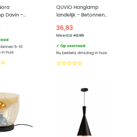
Nora
QUVIO Hanglamp
p Davin –
landelijk – Betonnen
L Ø48cm –
design lamp – Houten
0
36,83
zen kap –
kop – D 12,5 cm –
Meestal
42,95
Zwart
raad
✓ Op voorraad
, binnen 5-10
in huis
Nu besteld, dinsdag in huis