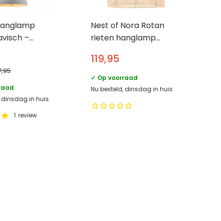
Hanglamp
Nest of Nora Rotan
visch –
rieten hanglamp
en houten kop
Edena – Grote
119,95
ter 23 cm –
lampenkap – Nature
7,95
bruin
✓ Op voorraad
raad
Nu besteld, dinsdag in huis
, dinsdag in huis
1
review