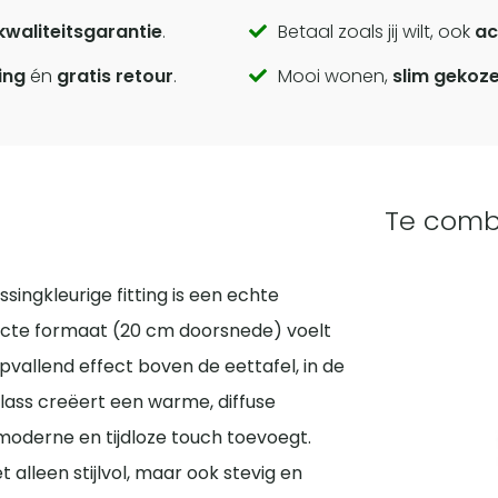
kwaliteitsgarantie
.
Betaal zoals jij wilt, ook
ac
ing
én
gratis retour
.
Mooi wonen,
slim gekoz
Te comb
ngkleurige fitting is een echte
pacte formaat (20 cm doorsnede) voelt
pvallend effect boven de eettafel, in de
lass creëert een warme, diffuse
e, moderne en tijdloze touch toevoegt.
 alleen stijlvol, maar ook stevig en