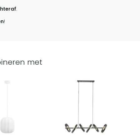
hteraf
.
en
!
ineren met