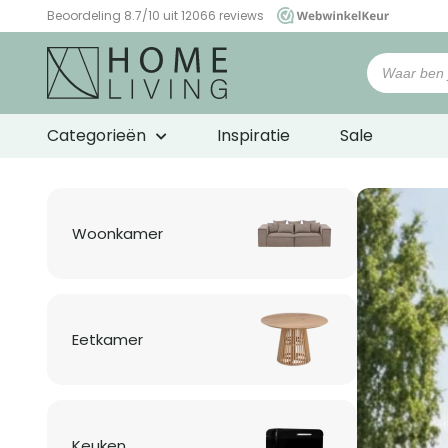
Beoordeling 8.7/10 uit 12066 reviews
WebwinkelKeur
Woonwinkel
HomeLiving
Categorieën
Inspiratie
Sale
Woonkamer
Eetkamer
Keuken