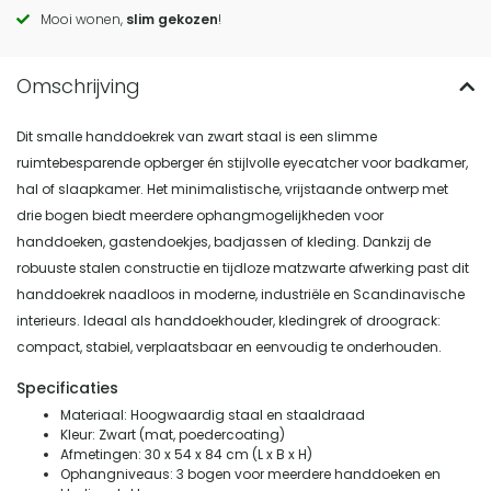
actions
Mooi wonen,
slim gekozen
!
Dit smalle handdoekrek van zwart staal is een slimme
ruimtebesparende opberger én stijlvolle eyecatcher voor badkamer,
hal of slaapkamer. Het minimalistische, vrijstaande ontwerp met
drie bogen biedt meerdere ophangmogelijkheden voor
handdoeken, gastendoekjes, badjassen of kleding. Dankzij de
robuuste stalen constructie en tijdloze matzwarte afwerking past dit
handdoekrek naadloos in moderne, industriële en Scandinavische
interieurs. Ideaal als handdoekhouder, kledingrek of droograck:
compact, stabiel, verplaatsbaar en eenvoudig te onderhouden.
Specificaties
Materiaal: Hoogwaardig staal en staaldraad
Kleur: Zwart (mat, poedercoating)
Afmetingen: 30 x 54 x 84 cm (L x B x H)
Ophangniveaus: 3 bogen voor meerdere handdoeken en