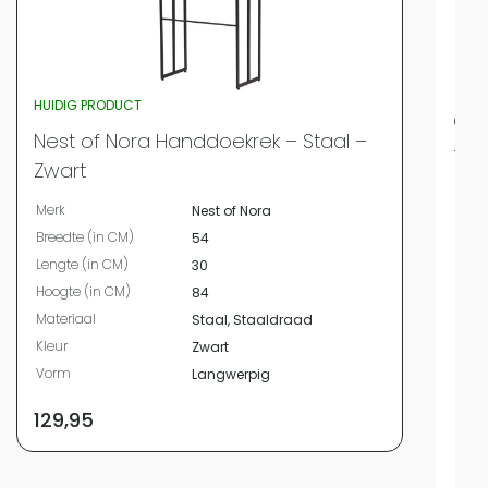
HUIDIG PRODUCT
QUV
Nest of Nora Handdoekrek – Staal –
+ 1
Zwart
Merk
Merk
Nest of Nora
Bree
Breedte (in CM)
54
Leng
Lengte (in CM)
30
Hoog
Hoogte (in CM)
84
Mate
Materiaal
Staal, Staaldraad
Kleur
Kleur
Zwart
Vor
Vorm
Langwerpig
Plaa
Voor
129,95
Beve
Met 