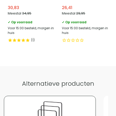
Naast handdoeken kun je het rek gebruiken voor
houden bij dagelijks gebruik.
30,83
26,41
gastendoekjes, badjassen, kleding, sportkleding, sjaals,
Vergelijk met alternatieven
Meestal
34,95
Meestal
29,95
jassen, plaids of extra lakens. Door de vrijstaande plaatsing
is het ook bruikbaar in de hal, slaapkamer, logeerkamer of
✓ Op voorraad
✓ Op voorraad
Voor 15:00 besteld, morgen in
Voor 15:00 besteld, morgen in
wasruimte.
huis
huis
1
Alternatieve producten