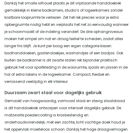
Dankzij het smalle silhouet plaats je dit vrijstaande handdoekrek
gemakkelijk in kleine badkamers, studio’s of logeerkamers zonder
kostbare loopruimte te verliezen. Zet het rek precies waar je extra
opbergruimte nodig hebt en verplaats het net zo eenvoudig wanneer
je schoonmaakt of de indeling verandert. De drie ophangniveaus
maken het simpel om nat en droog textiel te scheiden, zodat alles
langer fris blijft. Je kunt per boog een eigen categorie kiezen:
badhanddoeken, gastendoekjes, washandjes of een badjas. Ook
buiten de badkamer is dit zwarte stalen rek bijzonder praktisch:
gebruik het voor sportkleding in de wasruimte, sjaals en jassen in de
hal of extra lakens in de logeerkamer. Compact, flexibel en
verrassend veelzijdig in elk interieur.
Duurzaam zwart staal voor dagelijks gebruik
Gemaakt van hoogwaardig, vormvast staal en stevig staaldraad
is dit handdoekrek ontworpen voor intensief dagelijks gebruik. De
matzwarte poedercoating is krasbestendig en
onderhoudsvriendelijk; met een zachte, licht vochtige doek houd je
het oppervlak moeiteloos schoon. Dankzij het hoge draagvermogen