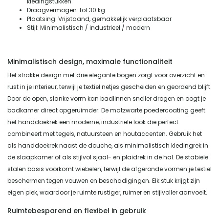
kledingstukken
Draagvermogen: tot 30 kg
Plaatsing: Vrijstaand, gemakkelijk verplaatsbaar
Stijl: Minimalistisch / industrieel / modern
Minimalistisch design, maximale functionaliteit
Het strakke design met drie elegante bogen zorgt voor overzicht en
rust in je interieur, terwijl je textiel netjes gescheiden en geordend blijft.
Door de open, slanke vorm kan badlinnen sneller drogen en oogt je
badkamer direct opgeruimder. De matzwarte poedercoating geeft
het handdoekrek een moderne, industriële look die perfect
combineert met tegels, natuursteen en houtaccenten. Gebruik het
als handdoekrek naast de douche, als minimalistisch kledingrek in
de slaapkamer of als stijlvol sjaal- en plaidrek in de hal. De stabiele
stalen basis voorkomt wiebelen, terwijl de afgeronde vormen je textiel
beschermen tegen vouwen en beschadigingen. Elk stuk krijgt zijn
eigen plek, waardoor je ruimte rustiger, ruimer en stijlvoller aanvoelt.
Ruimtebesparend en flexibel in gebruik