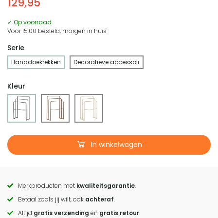
129,95
✓ Op voorraad
Voor 15:00 besteld, morgen in huis
Serie
Handdoekrekken
Decoratieve accessoir
Kleur
In winkelwagen
Merkproducten met
kwaliteitsgarantie
.
Call
Betaal zoals jij wilt, ook
achteraf
.
to
Altijd
gratis verzending
én
gratis retour
.