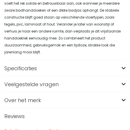
voelt het rek solide en betrouwbaar aan, ook wanneer je meerdere
zware badhanddoeken of een dikke badjas ophangt. De stabiele
constructie blijft goed staan op verschillende vloertypen, zoals
tegels, pvc, laminaat of hout. Verander je later van woonstijl of
verhuis je naar een andere ruimte, dan verplaats je dit vrijstaande
handdoekrek eenvoudig mee. Zo combineert het product
duurzaamheid, gebruiksgemak en een tijdloze, strakke look die
jarenlang mooi blijft.
Specificaties
Veelgestelde vragen
Merk
Nest of Nora
Breedte (in CM)
54
Over het merk
Wat zijn de afmetingen van het Nest of Nora
Handdoekrek van zwart staal?
Lengte (in CM)
30
Reviews
Het Nest of Nora Handdoekrek heeft een afmeting van 30 x
Hoogte (in CM)
84
Van welk materiaal is dit zwarte handdoekrek
54 x 84 cm in lengte, breedte en hoogte. Door het smalle,
gemaakt?
Materiaal
Staal, Staaldraad