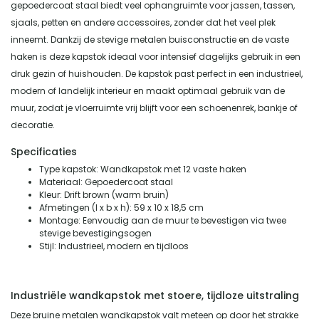
gepoedercoat staal biedt veel ophangruimte voor jassen, tassen,
sjaals, petten en andere accessoires, zonder dat het veel plek
inneemt. Dankzij de stevige metalen buisconstructie en de vaste
haken is deze kapstok ideaal voor intensief dagelijks gebruik in een
druk gezin of huishouden. De kapstok past perfect in een industrieel,
modern of landelijk interieur en maakt optimaal gebruik van de
muur, zodat je vloerruimte vrij blijft voor een schoenenrek, bankje of
decoratie.
Specificaties
Type kapstok: Wandkapstok met 12 vaste haken
Materiaal: Gepoedercoat staal
Kleur: Drift brown (warm bruin)
Afmetingen (l x b x h): 59 x 10 x 18,5 cm
Montage: Eenvoudig aan de muur te bevestigen via twee
stevige bevestigingsogen
Stijl: Industrieel, modern en tijdloos
Industriële wandkapstok met stoere, tijdloze uitstraling
Deze bruine metalen wandkapstok valt meteen op door het strakke