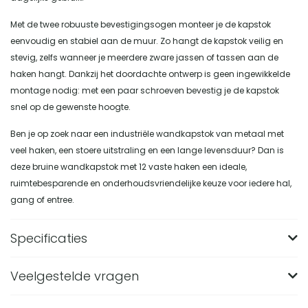
Met de twee robuuste bevestigingsogen monteer je de kapstok
eenvoudig en stabiel aan de muur. Zo hangt de kapstok veilig en
stevig, zelfs wanneer je meerdere zware jassen of tassen aan de
haken hangt. Dankzij het doordachte ontwerp is geen ingewikkelde
montage nodig: met een paar schroeven bevestig je de kapstok
snel op de gewenste hoogte.
Ben je op zoek naar een industriële wandkapstok van metaal met
veel haken, een stoere uitstraling en een lange levensduur? Dan is
deze bruine wandkapstok met 12 vaste haken een ideale,
ruimtebesparende en onderhoudsvriendelijke keuze voor iedere hal,
gang of entree.
Specificaties
Veelgestelde vragen
Merk
Nest of Nora
Breedte (in CM)
10