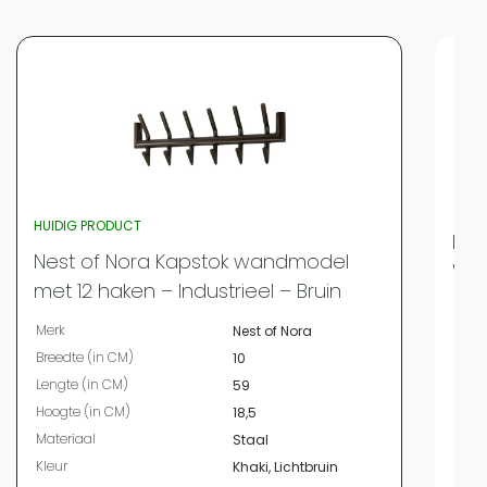
HUIDIG PRODUCT
Nes
Nest of Nora Kapstok wandmodel
Wan
met 12 haken – Industrieel – Bruin
Merk
Merk
Nest of Nora
Bree
Breedte (in CM)
10
Leng
Lengte (in CM)
59
Hoog
Hoogte (in CM)
18,5
Mate
Materiaal
Staal
Kleur
Kleur
Khaki, Lichtbruin
Vor