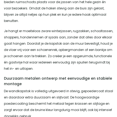
bieden ruimschoots plaats voor de jassen van het hele gezin én
voor bezoekers. Omdat de haken stevig aan de buis zijn gelast,
blijven ze altijd netjes op hun plek en kun je iedere haak optimaal
benutten.
Je hangt er moeiteloos zware winterjassen, rugzakken, schooltassen,
shoppers, hondenriemen of sjaals aan, zonder dat alles door elkaar
gaat hangen. Doordat je de kapstok aan de muur bevestigt, houd je
de vloer vrij voor een schoenenrek, opbergmanden of een bankje om
je schoenen aan te trekken. Zo creëer je een opgeruimde, functionele
én gastvrije hal waar iedereen eenvoudig zijn spullen terugvindt bij
het in- en uitlopen.
Duurzaam metalen ontwerp met eenvoudige en stabiele
montage
De wandkapstok is volledig uitgevoerd in stevig, gepoedercoat staal
en daardoor extra duurzaam en slijtvast. De hoogwaardige
poedercoating beschermt het metaal tegen krassen en slijtage en
zorgt ervoor dat de bruine kleur langdurig mooi blijft, ook bij intensief
dagelijks gebruik.