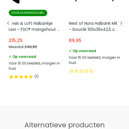
wandmodel stabiel en blijft de ophangruimte overzichtelijk
telefoonnummer verantwoordelijke
een cilindervormige metalen buis met 12 vaste haken voor
+31 (0)85 - 130 25 1561
op één vaste plek.
marktdeelnemer in de eu
DUURZAAMHEIDSLABEL
het ophangen van kleding en accessoires.
Categorie
Kapstokken
Lewis & Loft Halbankje
Nest of Nora Halbank Mila
Lexi – FSC® mangohout –
– bouclé 100x36x42,5 cm
Bevestigingsmethode
Schroeven
Zwart
– Wit
215,25
89,95
Met legplank
Nee
Meestal
249,95
✓ Op voorraad
Type kapstok
Wandkapstok
✓ Op voorraad
Voor 15:00 besteld, morgen in
huis
Voor 15:00 besteld, morgen in
Aantal haken
12
huis
1
Vergelijk met alternatieven
Alternatieve producten