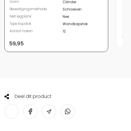
Vorm
Cilinder
Beve
Bevestigingsmethode
Schroeven
Met 
Met legplank
Nee
Type
Type kapstok
Wandkapstok
Aant
Aantal haken
12
79,
59,95
Deel dit product