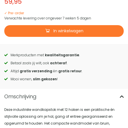
59,95
✓ Pre-order
Verwachte levering over ongeveer 7 weken 5 dagen
In winkelwagen
Merkproducten met
kwaliteitsgarantie
.
Call
Betaal zoals jij wilt, ook
achteraf
.
to
Altijd
gratis verzending
én
gratis retour
.
actions
Mooi wonen,
slim gekozen
!
Deze industriële wandkapstok met 12 haken is een praktische én
stijlvolle oplossing om je hal, gang of entree georganiseerd en
opgeruimd te houden. Het compacte wandmodel van bruin,