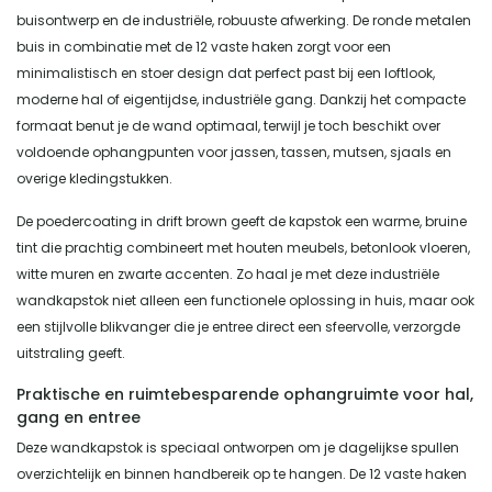
buisontwerp en de industriële, robuuste afwerking. De ronde metalen
buis in combinatie met de 12 vaste haken zorgt voor een
minimalistisch en stoer design dat perfect past bij een loftlook,
moderne hal of eigentijdse, industriële gang. Dankzij het compacte
formaat benut je de wand optimaal, terwijl je toch beschikt over
voldoende ophangpunten voor jassen, tassen, mutsen, sjaals en
overige kledingstukken.
De poedercoating in drift brown geeft de kapstok een warme, bruine
tint die prachtig combineert met houten meubels, betonlook vloeren,
witte muren en zwarte accenten. Zo haal je met deze industriële
wandkapstok niet alleen een functionele oplossing in huis, maar ook
een stijlvolle blikvanger die je entree direct een sfeervolle, verzorgde
uitstraling geeft.
Praktische en ruimtebesparende ophangruimte voor hal,
gang en entree
Deze wandkapstok is speciaal ontworpen om je dagelijkse spullen
overzichtelijk en binnen handbereik op te hangen. De 12 vaste haken