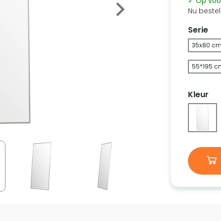
✓ Op voo
Nu bestel
Serie
35x80 c
55*195 c
Kleur