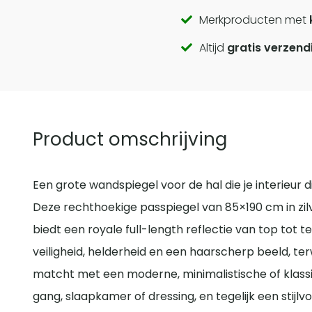
Call
Merkproducten met
Altijd
gratis verzend
to
actions
Product omschrijving
Een grote wandspiegel voor de hal die je interieur di
Deze rechthoekige passpiegel van 85×190 cm in zilv
biedt een royale full-length reflectie van top tot 
veiligheid, helderheid en een haarscherp beeld, terw
matcht met een moderne, minimalistische of klassiek
gang, slaapkamer of dressing, en tegelijk een stijlvo