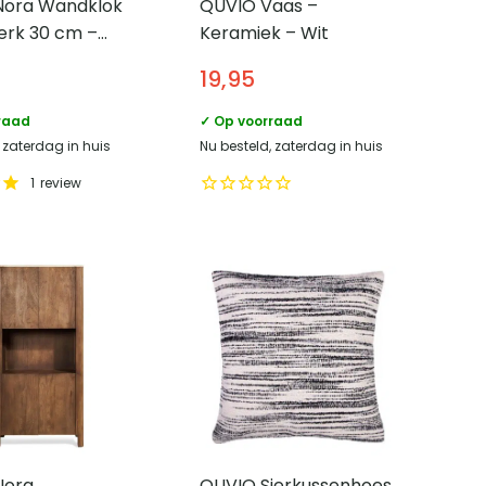
 Nora Wandklok
QUVIO Vaas –
werk 30 cm –
Keramiek – Wit
19,95
raad
✓ Op voorraad
 zaterdag in huis
Nu besteld, zaterdag in huis
1
review
Nora
QUVIO Sierkussenhoes