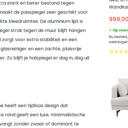
tra sterk en beter bestand tegen
Wandkas
maakt de passpiegel zeer geschikt voor
Mangoh
999,0
marmere
te kleedruimtes. De aluminium lijst is
4 deure
egel strak tegen de muur blijft hangen
✓ Op voor
– Bruin
Nu besteld
 zorgt voor extra stabiliteit en een
werkdagen 
glasreiniger en een zachte, pluisvrije
Zo blijft je halspiegel er dag in, dag uit
 heeft een tijdloos design dat
te rand geeft een luxe, minimalistische
ht vangt zonder zwaar of dominant te