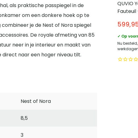
QUVIO Y
hal, als praktische passpiegel in de
Fauteuil
 woonkamer om een donkere hoek op te
Corduro
599,9
ng combineer je de Nest of Nora spiegel
Design
accessoires. De royale afmeting van 85
✓ Op voor
Nu besteld,
natuur neer in je interieur en maakt van
werkdagen 
direct naar een hoger niveau tilt.
Nest of Nora
8,5
3