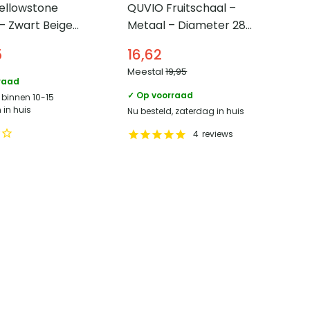
ellowstone
QUVIO Fruitschaal –
 – Zwart Beige
Metaal – Diameter 28
y – Jaren 50
cm – Zwart
5
16,62
Meestal
19,95
raad
✓ Op voorraad
 binnen 10-15
in huis
Nu besteld, zaterdag in huis
4
reviews