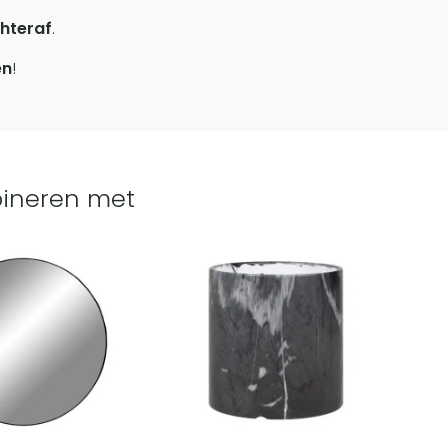
hteraf
.
en
!
ineren met