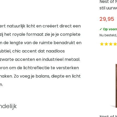
Nest of
stil uur
Ocher
29,95
t natuurlijk licht en creëert direct een
✓ Op voor
ij het royale formaat zie je je complete
Nu besteld,
orm de lengte van de ruimte benadrukt en
subtiel, chic accent dat naadloos
warte accenten en industrieel metaal.
ron om de lichtreflectie te versterken
maken. Zo voeg je balans, diepte en licht
n.
delijk
Nest of 