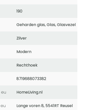
190
Geharden glas, Glas, Glasvezel
Zilver
Modern
Rechthoek
8719688073382
 eu
HomeLiving.nl
 eu
Lange voren 8, 5541RT Reusel