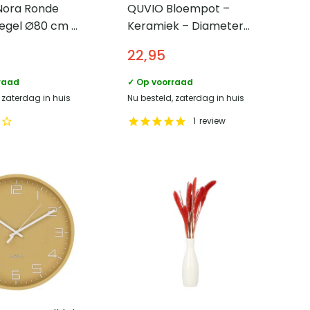
 Nora Ronde
QUVIO Bloempot –
egel Ø80 cm –
Keramiek – Diameter
17 cm
22,95
raad
✓ Op voorraad
 zaterdag in huis
Nu besteld, zaterdag in huis
1
review