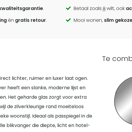
kwaliteitsgarantie
.
Betaal zoals jij wilt, ook
ac
ing
én
gratis retour
.
Mooi wonen,
slim gekoz
Te comb
rect lichter, ruimer en luxer laat ogen.
er heeft een slanke, moderne lijst en
teen. Het geharde glas zorgt voor extra
ijl de zilverkleurige rand moeiteloos
e woonstijl. Ideaal als passpiegel in de
lle blikvanger die diepte, licht en hotel-