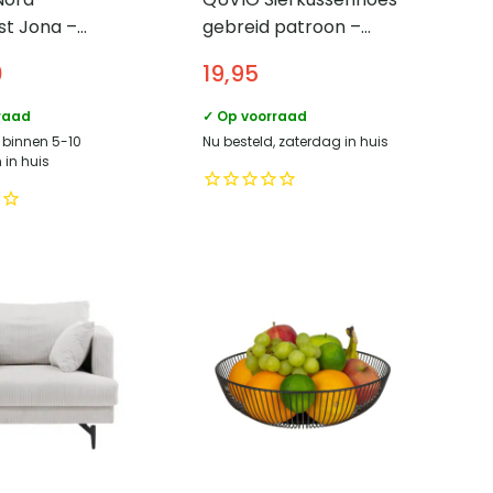
t Jona –
gebreid patroon –
out met
Polyester – 45×45 cm
0
19,95
n top – Met
– Wit – Grijs
n en open vak
raad
✓ Op voorraad
, binnen 5-10
Nu besteld, zaterdag in huis
in huis