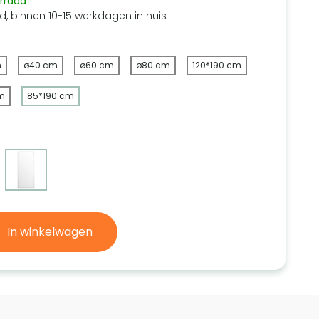
rraad
d, binnen 10-15 werkdagen in huis
m
ø40 cm
ø60 cm
ø80 cm
120*190 cm
m
85*190 cm
In winkelwagen