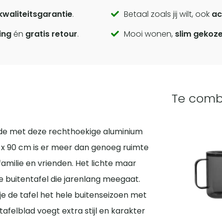
kwaliteitsgarantie
.
Betaal zoals jij wilt, ook
ac
ing
én
gratis retour
.
Mooi wonen,
slim gekoz
Te comb
rade met deze rechthoekige aluminium
0 x 90 cm is er meer dan genoeg ruimte
amilie en vrienden. Het lichte maar
e buitentafel die jarenlang meegaat.
je de tafel het hele buitenseizoen met
afelblad voegt extra stijl en karakter