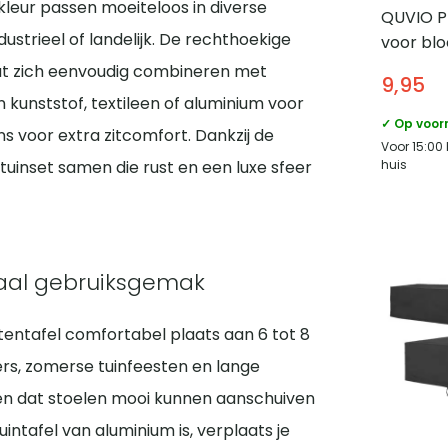
e kleur passen moeiteloos in diverse
dustrieel of landelijk. De rechthoekige
QUVIO P
at zich eenvoudig combineren met
voor bl
 kunststof, textileen of aluminium voor
Gevloch
9,95
s voor extra zitcomfort. Dankzij de
✓ Op voor
tuinset samen die rust en een luxe sfeer
Voor 15:00
huis
aal gebruiksgemak
tentafel comfortabel plaats aan 6 tot 8
ners, zomerse tuinfeesten en lange
pen dat stoelen mooi kunnen aanschuiven
ntafel van aluminium is, verplaats je