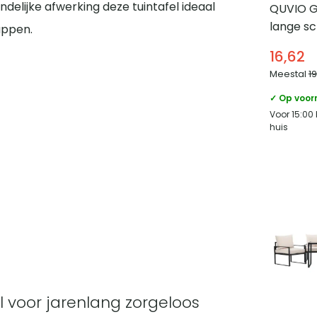
endelijke afwerking deze tuintafel ideaal
QUVIO Gi
lange sc
appen.
liter – K
16,62
Meestal
1
✓ Op voor
Voor 15:00
huis
 voor jarenlang zorgeloos