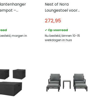
lantenhanger
Nest of Nora
oempot –
Loungestoel voor
ten touw
buiten – Aluminium
272,95
frame met gevlochten
touw – Grijs
raad
✓ Op voorraad
 besteld, morgen in
Nu besteld, binnen 10-15
werkdagen in huis
1
review