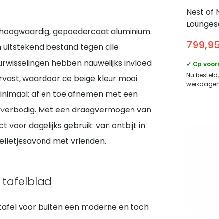
Nest of 
it hoogwaardig, gepoedercoat aluminium.
Loungese
4-delig 
n uitstekend bestand tegen alle
799,9
Stalen f
wisselingen hebben nauwelijks invloed
tafelbla
✓ Op voor
eurvast, waardoor de beige kleur mooi
Zwart/B
Nu besteld,
 minimaal: af en toe afnemen met een
werkdagen 
is overbodig. Met een draagvermogen van
t voor dagelijks gebruik: van ontbijt in
elletjesavond met vrienden.
 tafelblad
ttafel voor buiten een moderne en toch