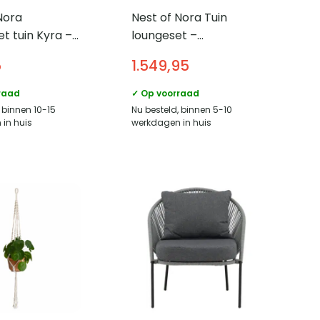
Nora
Nest of Nora Tuin
t tuin Kyra –
loungeset –
met tafel –
Acaciahout met
5
1.549,95
rame en glas
kussens – Beige
d –
raad
✓ Op voorraad
eige
 binnen 10-15
Nu besteld, binnen 5-10
in huis
werkdagen in huis