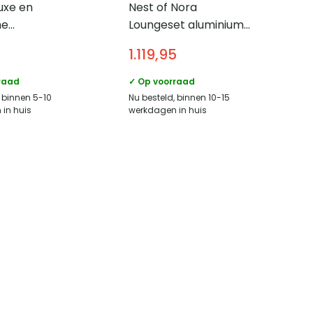
uxe en
Nest of Nora
me
Loungeset aluminium
mhoes –
voor balkon en tuin –
1.119,95
stendig –
Met tafel en kussens –
yester – Zwart
Zwart
raad
✓ Op voorraad
, binnen 5-10
Nu besteld, binnen 10-15
in huis
werkdagen in huis