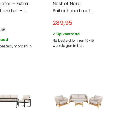
eter – Extra
Nest of Nora
henktuit – 1
Buitenhaard met
unststof
schoorsteen – Staal –
289,95
Zilver
9,95
✓ Op voorraad
raad
Nu besteld, binnen 10-15
werkdagen in huis
 besteld, morgen in
1
review