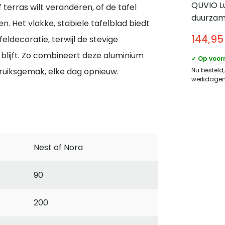
 terras wilt veranderen, of de tafel
en. Het vlakke, stabiele tafelblad biedt
QUVIO L
eldecoratie, terwijl de stevige
duurza
k blijft. Zo combineert deze aluminium
bescher
144,95
Waterbe
ebruiksgemak, elke dag opnieuw.
100% pol
✓ Op voor
Nu besteld
werkdagen 
Nest of Nora
90
200