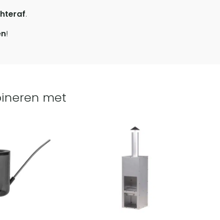
hteraf
.
en
!
ineren met