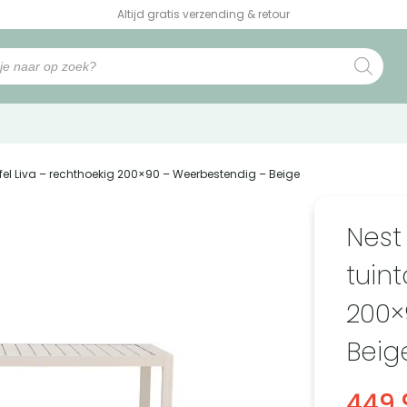
Altijd gratis verzending & retour
afel Liva – rechthoekig 200×90 – Weerbestendig – Beige
Nest
tuint
200×
Beig
449,