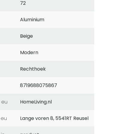
72
Aluminium
Beige
Modern
Rechthoek
8719688075867
 eu
HomeLiving.nl
 eu
Lange voren 8, 5541RT Reusel