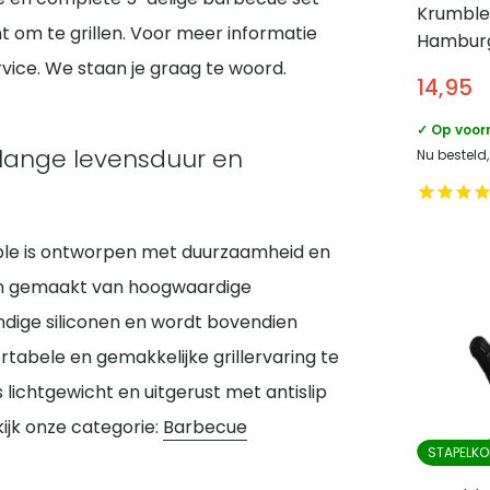
Krumble
bent om te grillen. Voor meer informatie
Hamburg
Alumini
vice. We staan je graag te woord.
14,95
✓ Op voor
lange levensduur en
Nu besteld
ble is ontworpen met duurzaamheid en
om gemaakt van hoogwaardige
endige siliconen en wordt bovendien
abele en gemakkelijke grillervaring te
 lichtgewicht en uitgerust met antislip
jk onze categorie:
Barbecue
STAPELKO