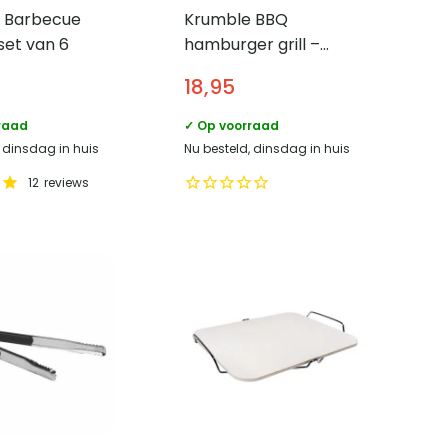
 Barbecue
Krumble BBQ
set van 6
hamburger grill –
Geschikt voor 4
18,95
hamburgers
raad
✓ Op voorraad
, dinsdag in huis
Nu besteld, dinsdag in huis
12
reviews