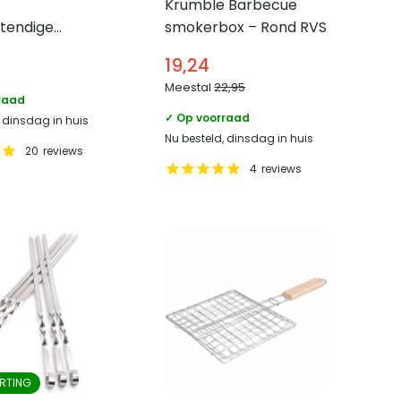
Krumble Barbecue
stendige
smokerbox – Rond RVS
t – tot 500 ℃
19,24
Meestal
22,95
raad
✓ Op voorraad
, dinsdag in huis
Nu besteld, dinsdag in huis
20
reviews
4
reviews
RTING