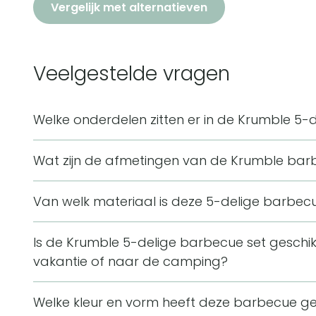
Vergelijk met alternatieven
Veelgestelde vragen
Welke onderdelen zitten er in de Krumble 5-
De set bestaat uit een stalen spatel, een lange sta
Wat zijn de afmetingen van de Krumble ba
barbecuetang en een siliconen borstel. De onder
De barbecue set heeft een lengte van 38,5 cm, ee
opbergtas, zodat het barbecuegereedschap bij elkaa
Van welk materiaal is deze 5-delige barbe
2 cm. De producttekst noemt voor de stoffen tas een
De barbecue set is gemaakt van rvs en bevat daarn
Is de Krumble 5-delige barbecue set gesch
borstel. De accessoires hebben antislip handgrepen
vakantie of naar de camping?
De set is draagbaar en wordt geleverd met een be
Welke kleur en vorm heeft deze barbecue g
compacte formaat en een gewicht van minder dan e