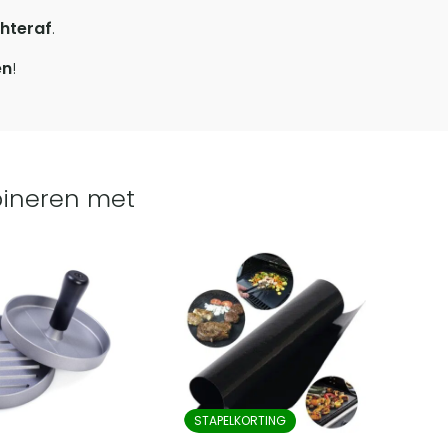
hteraf
.
en
!
ineren met
STAPELKORTING