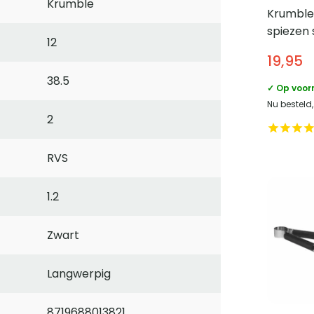
Krumble
Krumble
spiezen 
12
19,95
38.5
✓ Op voor
Nu besteld
2
RVS
1.2
Zwart
Langwerpig
8719688013821