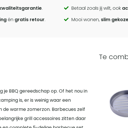
kwaliteitsgarantie
.
Betaal zoals jij wilt, ook
ac
ing
én
gratis retour
.
Mooi wonen,
slim gekoz
Te comb
g je BBQ gereedschap op. Of het nou in
amping is, er is weinig waar een
 in de warme zomerzon. Barbecues zelf
belangrijke grill accessoires zitten daar
re en complete 5-delige barbecue set