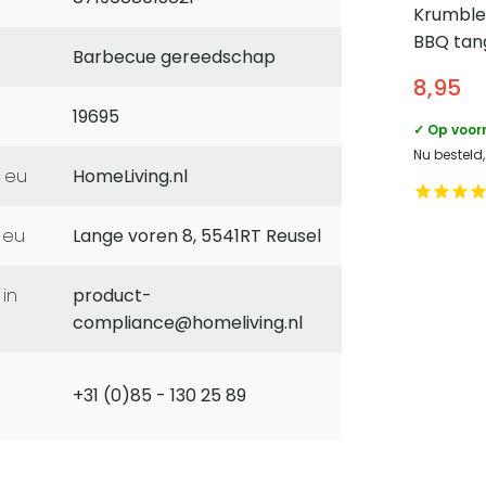
Krumble
BBQ tan
Barbecue gereedschap
8,95
19695
✓ Op voor
Nu besteld
 eu
HomeLiving.nl
 eu
Lange voren 8, 5541RT Reusel
product-
compliance@homeliving.nl
+31 (0)85 - 130 25 89