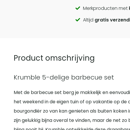
Call
Merkproducten met
Altijd
gratis verzend
to
actions
Product omschrijving
Krumble 5-delige barbecue set
Met de barbecue set berg je makkelijk en eenvoudi
het weekend in de eigen tuin of op vakantie op de c
bourgondiër zo van kan genieten als buiten koken
zijn gelukkig bijna overal te vinden, maar de net zo 
bijna nooit bij. Krumble ontwikkelde deze draagba