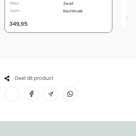
Kleur
Zwart
Vor
Vorm
Rechthoek
365
349,95
Deel dit product
HomeLiving