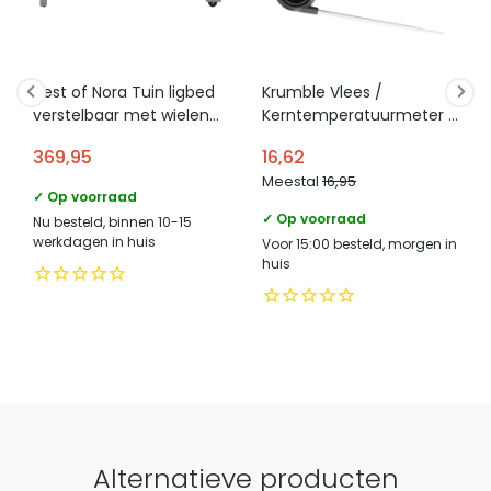
biedt het rechthoekige blad ruimte voor servies, schalen,
aluminium tafel geschikt?
tuinstoelen.
telefoonnummer verantwoordelijke
+31 (0)85 - 130 25 825
barbecuegerechten en drankjes tijdens buitengebruik.
marktdeelnemer in de eu
Deze rechthoekige aluminium tafel is geschikt voor tuin,
terras, balkon en veranda. Door het lichte gewicht is de
Categorie
Tuintafels
Nest of Nora Tuin ligbed
Krumble Vlees /
tafel eenvoudig te verplaatsen wanneer de indeling van de
verstelbaar met wielen
Kerntemperatuurmeter –
en kussen – Kunst rattan
Zwart
buitenruimte verandert.
369,95
16,62
– Grijs
Vergelijk met alternatieven
Meestal
16,95
✓ Op voorraad
✓ Op voorraad
Nu besteld, binnen 10-15
werkdagen in huis
Voor 15:00 besteld, morgen in
huis
Alternatieve producten