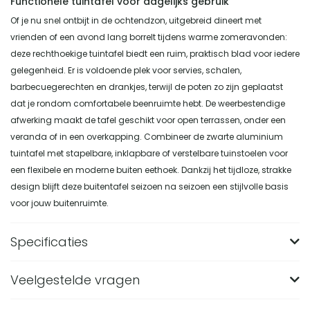
Functionele tuintafel voor dagelijks gebruik
Of je nu snel ontbijt in de ochtendzon, uitgebreid dineert met
vrienden of een avond lang borrelt tijdens warme zomeravonden:
deze rechthoekige tuintafel biedt een ruim, praktisch blad voor iedere
gelegenheid. Er is voldoende plek voor servies, schalen,
barbecuegerechten en drankjes, terwijl de poten zo zijn geplaatst
dat je rondom comfortabele beenruimte hebt. De weerbestendige
afwerking maakt de tafel geschikt voor open terrassen, onder een
veranda of in een overkapping. Combineer de zwarte aluminium
tuintafel met stapelbare, inklapbare of verstelbare tuinstoelen voor
een flexibele en moderne buiten eethoek. Dankzij het tijdloze, strakke
design blijft deze buitentafel seizoen na seizoen een stijlvolle basis
voor jouw buitenruimte.
Specificaties
Veelgestelde vragen
Merk
Nest of Nora
Breedte (in CM)
90