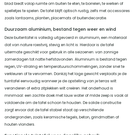
blad biedt volop ruimte om buiten te eten, te borrelen, te werken of
spelletjes te spelen. De tafel blijft optisch rustig, zelfs met accessoires
zoals lantaarns, planten, placemats of buitendecoratie.
Duurzaam aluminium, bestand tegen weer en wind
Deze buitentafel is volledig uitgevoerd in aluminium, een materiaal
dat van nature roestvrij, stevig en licht is. Hierdoor is de tafel
uitermate geschikt voor gebruik in alle seizoenen: van zonnige
zomerdagen tot natte herfstavonden. Aluminium is bestand tegen
regen, UV-straling en temperatuurschommelingen, zonder snel te
verkleuren of te vervormen. Dankzij het lage gewicht verplaats je de
tuintafel eenvoudig wanneer je de opstelling van je terras wilt
veranderen of extra zitplekken wilt creëren. Het onderhoud is
minimaal: een zachte doek met lauw water of milde zeep is vaak al
voldoende om de tafel schoon te houden. De solide constructie
zorgt ervoor dat de tafel stabiel staat op verschillende
ondergronden, zoals keramische tegels, beton, grindmatten of
houten vlonders.