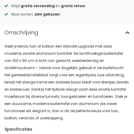
to
Altijd
gratis verzending
én
gratis retour
.
actions
Mooi wonen,
slim gekozen
!
Geef je terras, tuin of balkon een stijlvolle upgrade met deze
moderne, zwarte aluminium tuintafel. De rechthoekige buitentafel
van 150 x 90 cm is licht van gewicht, weerbestendig en
onderhoudsarm – ideaal voor dagelijks gebruik in de buitenlucht.
Het geribbelde tafelblad zorgt voor een eigentijdse, luxe uitstraling,
terwijl het stevige frame een stabiele basis biedt voor etentjes, borrels
en barbecues. Dankzij het tijdloze design past deze zwarte tuintafel
moeiteloos bij diverse tuinsets, loungestoelen en tuinstoelen. Zoek je
een duurzame, moderne buitentafel van aluminium die zowel
functioneel als elegant is, dan is dit de perfecte keuze voor tuin,
balkon, veranda of overkapping.
Specificaties