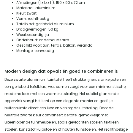
Afmetingen (l x b x h): 150 x 90 x 72 cm
Materiaal: aluminium
Kleur: zwart
Vorm: rechthoekig
Tafelblad: geribbeld aluminium
Draagvermogen: 50 kg
Weerbestendig: ja
Onderhoud: onderhoudsarm
Geschikt voor: tuin, terras, balkon, veranda
Montage: eenvoudig
Modern design dat opvalt én goed te combineren is
Deze zwarte aluminium tuintafel heeft strakke lijnen, slanke poten en
een geribbeld tafelblad, wat samen zorgt voor een minimalistische,
moderne look met een warme uitstraling. Het subtiel glanzende
oppervlak vangt het licht op een elegante manier en geeft je
buitenruimte direct een luxe en verzorgde uitstraling. Door de
neutrale zwarte kleur combineert de tafel gemakkelijk met
uiteenlopende tuinmeubelen, zoals gevlochten stoelen, textileen
stoelen, kunststof kuipstoelen of houten tuinstoelen. Het rechthoekige