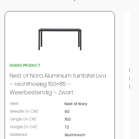
HUIDIG PRODUCT
Nes
Nest of Nora Aluminium tuintafel Liva
rec
– rechthoekig 150×85 –
Bei
Weerbestendig – Zwart
Merk
Merk
Nest of Nora
Bree
Breedte (in CM)
90
Leng
Lengte (in CM)
150
Hoog
Hoogte (in CM)
72
Mate
Materiaal
Aluminium
Kleur