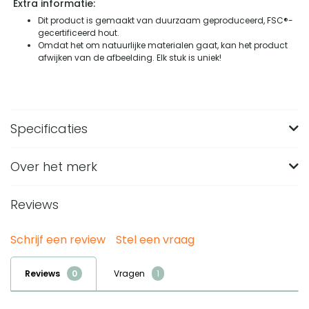
Extra informatie:
Dit product is gemaakt van duurzaam geproduceerd, FSC®-
gecertificeerd hout.
Omdat het om natuurlijke materialen gaat, kan het product
afwijken van de afbeelding. Elk stuk is uniek!
Specificaties
Over het merk
Merk
Lewis & Loft
Breedte (in CM)
35
Reviews
Lengte (in CM)
120
Schrijf een review
Stel een vraag
Hoogte (in CM)
95
Materiaal
Mango hout
Reviews
Vragen
Gewicht (in KG)
49