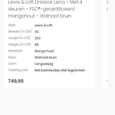
Lewis & Loft Dressoir Lena – Met 4
Lew
deuren – FSC®-gecertificeerd
man
mangohout – Walnoot bruin
Merk
Bree
Merk
Lewis & Loft
Leng
Breedte (in CM)
40
Hoog
Lengte (in CM)
200
Mate
Hoogte (in CM)
85
Kleur
Materiaal
Mango hout
Vor
Kleur
Walnoot bruin
Indel
Vorm
Langwerpig
Open
Indeling kast
Met kastdeurtjes, Met legplanken
749,95
479,