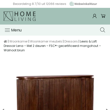
Beoordeling 8.7/10 uit 12066 reviews
WebwinkelKeur
Menu
|
Woonkamer
|
Woonkamer meubels
|
Dressoirs
| Lewis & Loft
Dressoir Lena – Met 2 deuren – FSC®-gecertificeerd mangohout –
Walnoot bruin