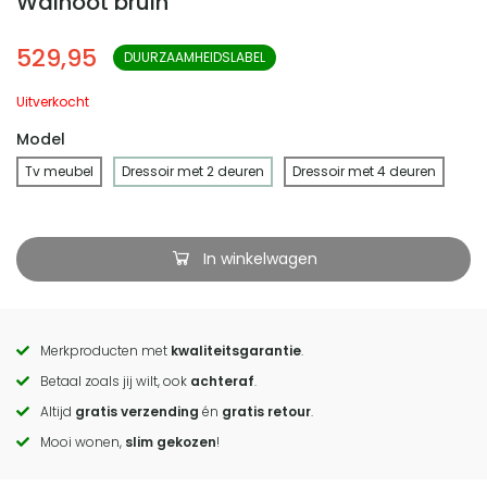
Walnoot bruin
529,95
DUURZAAMHEIDSLABEL
Uitverkocht
Model
Tv meubel
Dressoir met 2 deuren
Dressoir met 4 deuren
In winkelwagen
Merkproducten met
kwaliteitsgarantie
.
Call
Betaal zoals jij wilt, ook
achteraf
.
to
Altijd
gratis verzending
én
gratis retour
.
actions
Mooi wonen,
slim gekozen
!