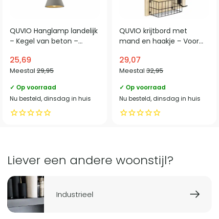
QUVIO Hanglamp landelijk
QUVIO krijtbord met
– Kegel van beton –
mand en haakje – Voor
Houten kop – D 18 cm –
aan wand – 33,5 x 50 cm
25,69
29,07
Grijs
Meestal
29,95
Meestal
32,95
✓ Op voorraad
✓ Op voorraad
Nu besteld, dinsdag in huis
Nu besteld, dinsdag in huis
Liever een andere woonstijl?
Industrieel