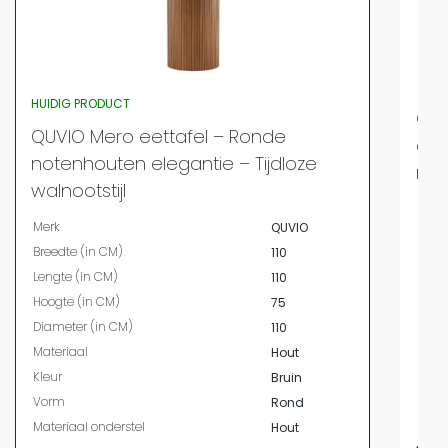
HUIDIG PRODUCT
QUV
QUVIO Mero eettafel – Ronde
cm 
notenhouten elegantie – Tijdloze
man
walnootstijl
Merk
Merk
QUVIO
Bree
Breedte (in CM)
110
Leng
Lengte (in CM)
110
Hoog
Hoogte (in CM)
75
Diam
Diameter (in CM)
110
Mate
Materiaal
Hout
Kleur
Kleur
Bruin
Vor
Vorm
Rond
Mater
Materiaal onderstel
Hout