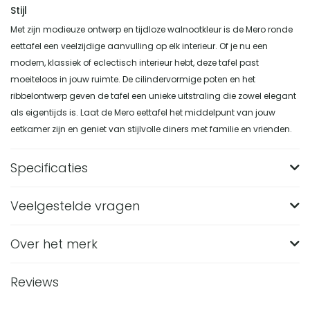
Stijl
Met zijn modieuze ontwerp en tijdloze walnootkleur is de Mero ronde
eettafel een veelzijdige aanvulling op elk interieur. Of je nu een
modern, klassiek of eclectisch interieur hebt, deze tafel past
moeiteloos in jouw ruimte. De cilindervormige poten en het
ribbelontwerp geven de tafel een unieke uitstraling die zowel elegant
als eigentijds is. Laat de Mero eettafel het middelpunt van jouw
eetkamer zijn en geniet van stijlvolle diners met familie en vrienden.
Specificaties
Veelgestelde vragen
Merk
QUVIO
Breedte (in CM)
110
Over het merk
Wat zijn de afmetingen van de QUVIO Mero ronde
eettafel?
Lengte (in CM)
110
Reviews
De QUVIO Mero eettafel heeft een diameter van 110 cm en
Hoogte (in CM)
75
Van welk materiaal is de Mero eettafel gemaakt?
een hoogte van 75 cm. Door de ronde vorm zijn de lengte