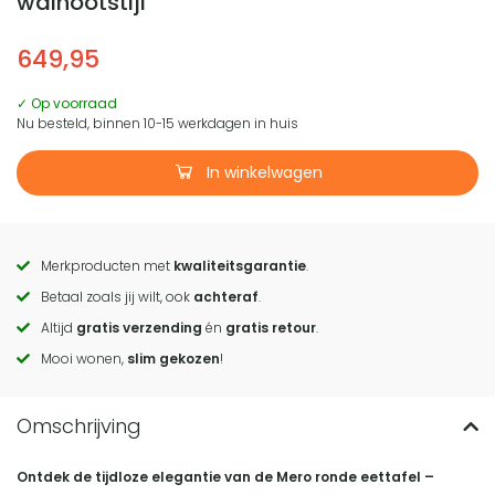
walnootstijl
649,95
✓ Op voorraad
Nu besteld, binnen 10-15 werkdagen in huis
In winkelwagen
Merkproducten met
kwaliteitsgarantie
.
Call
Betaal zoals jij wilt, ook
achteraf
.
to
Altijd
gratis verzending
én
gratis retour
.
actions
Mooi wonen,
slim gekozen
!
Ontdek de tijdloze elegantie van de Mero ronde eettafel –