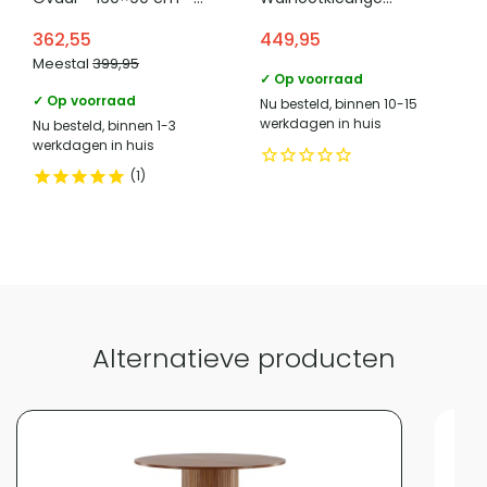
Stalen kruispoot – FSC®
Afwerking – Moderne
telefoonnummer verantwoordelijke
362,55
449,95
+31 (0)85 - 130 25 89
gecertificeerd
Uitstraling
marktdeelnemer in de eu
Meestal
399,95
mangohout – Naturel
✓ Op voorraad
Categorie
Eettafels
✓ Op voorraad
Nu besteld, binnen 10-15
werkdagen in huis
Nu besteld, binnen 1-3
werkdagen in huis
Vergelijk met alternatieven
1
Alternatieve producten