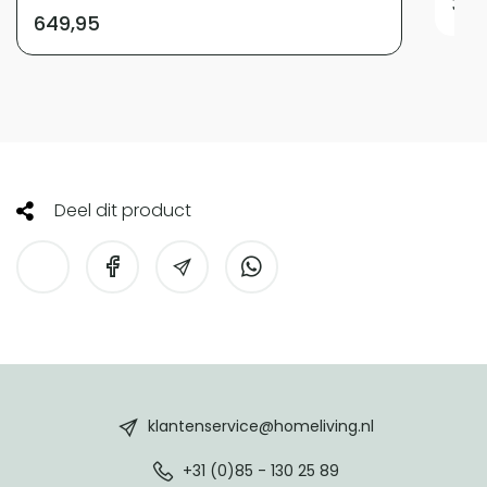
349
649,95
Deel dit product
HomeLiving
footer
klantenservice@homeliving.nl
+31 (0)85 - 130 25 89