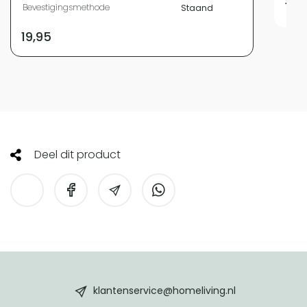
19,
Bevestigingsmethode
Staand
19,95
Deel dit product
HomeLiving
footer
klantenservice@homeliving.nl