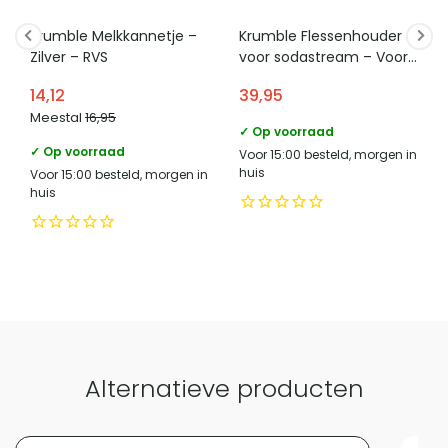
vrijstaande ontwerp houdt de uitstraling rustig omdat er
Diameter (in CM)
15.1
Krumble Melkkannetje –
Krumble Flessenhouder
geen wandbevestiging nodig is.
Zilver – RVS
voor sodastream – Voor
Stijl
Hotel chique, Retro
3 flessen
14,12
39,95
Categorie
Reserverolhouders
Meestal
16,95
✓ Op voorraad
Bevestigingsmethode
Staand
✓ Op voorraad
Voor 15:00 besteld, morgen in
huis
Voor 15:00 besteld, morgen in
huis
Vergelijk met alternatieven
Alternatieve producten