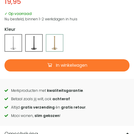
19,95
✓ Op voorraad
Nu besteld, binnen 1-2 werkdagen in huis
Kleur
In winkelwagen
Merkproducten met
kwaliteitsgarantie
.
Call
Betaal zoals jij wilt, ook
achteraf
.
to
Altijd
gratis verzending
én
gratis retour
.
actions
Mooi wonen,
slim gekozen
!