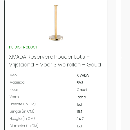
HUIDIG PRODUCT
XIV
XIVADA Reserverolhouder Lotis –
Vri
Vrijstaand – Voor 3 wc rollen – Goud
Merk
Merk
XIVADA
Bree
Materiaal
RVS
Leng
Kleur
Goud
Hoog
Vorm
Rond
Diam
Breedte (in CM)
15.1
Mate
Lengte (in CM)
15.1
Kleur
Hoogte (in CM)
34.7
Vor
Diameter (in CM)
15.1