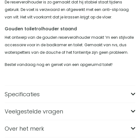
De reserverolhouder is zo gemaakt dat hij stabiel staat tijdens
gebruik. De voet is verzwaard en afgewerkt met een anti-slip laag
van vilt. Het vilt voorkomt dat je krassen krijgt op de vloer.
Gouden toiletrolhouder staand
Het ontwerp van de gouden reserverolhouder maakt ‘m een stijlvolle
accessoire voor in de badkamer en toilet. Gemaakt van rvs, dus
waterspetters van de douche of het fonteintje zijn geen probleem.
Bestel vandaag nog en geniet van een opgeruimd toilet!
Specificaties
Veelgestelde vragen
Merk
XIVADA
Materiaal
RVS
Over het merk
Hoeveel wc-rollen passen er in de XIVADA
Reserverolhouder Lotis?
Gewicht (in KG)
0.465