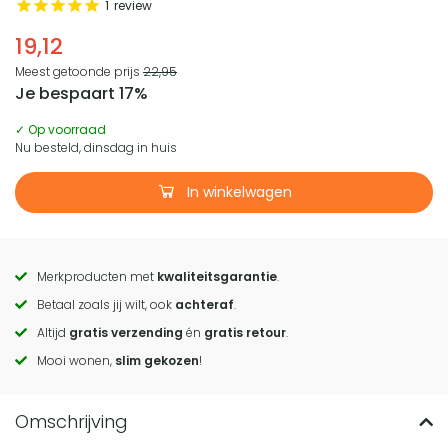
1
review
19,12
Meest getoonde prijs
22,95
Je bespaart 17%
✓ Op voorraad
Nu besteld, dinsdag in huis
In winkelwagen
Merkproducten met
kwaliteitsgarantie
.
Call
Betaal zoals jij wilt, ook
achteraf
.
to
Altijd
gratis verzending
én
gratis retour
.
actions
Mooi wonen,
slim gekozen
!