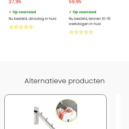
27,95
59,95
260×260 –
Tweepersoons – Beige
✓ Op voorraad
✓ Op voorraad
Nu besteld, dinsdag in huis
Nu besteld, binnen 10-15
werkdagen in huis
Alternatieve producten