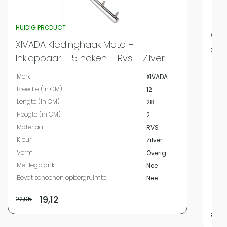
HUIDIG PRODUCT
QUV
XIVADA Kledinghaak Mato –
sch
Inklapbaar – 5 haken – Rvs – Zilver
Merk
Merk
XIVADA
Bree
Breedte (in CM)
12
Leng
Lengte (in CM)
28
Hoog
Hoogte (in CM)
2
Mate
Materiaal
RVS
Kleur
Kleur
Zilver
Vor
Vorm
Overig
Met 
Met legplank
Nee
Type
Bevat schoenen opbergruimte
Nee
Aant
Beve
19,12
22,95
26,9