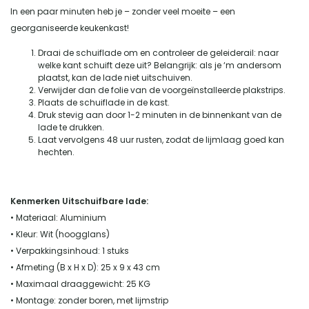
In een paar minuten heb je – zonder veel moeite – een
georganiseerde keukenkast!
Draai de schuiflade om en controleer de geleiderail: naar
welke kant schuift deze uit? Belangrijk: als je ‘m andersom
plaatst, kan de lade niet uitschuiven.
Verwijder dan de folie van de voorgeïnstalleerde plakstrips.
Plaats de schuiflade in de kast.
Druk stevig aan door 1-2 minuten in de binnenkant van de
lade te drukken.
Laat vervolgens 48 uur rusten, zodat de lijmlaag goed kan
hechten.
Kenmerken Uitschuifbare lade:
• Materiaal: Aluminium
• Kleur: Wit (hoogglans)
• Verpakkingsinhoud: 1 stuks
• Afmeting (B x H x D): 25 x 9 x 43 cm
• Maximaal draaggewicht: 25 KG
• Montage: zonder boren, met lijmstrip