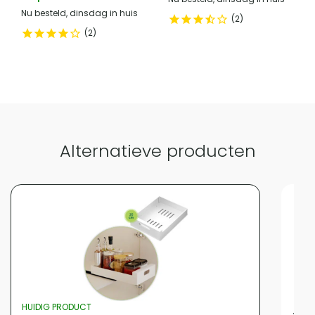
Plaatsing
Vrijstaand
Nu besteld, dinsdag in huis
2
Stapelbaar
Nee
2
Vergelijk met alternatieven
Alternatieve producten
HUIDIG PRODUCT