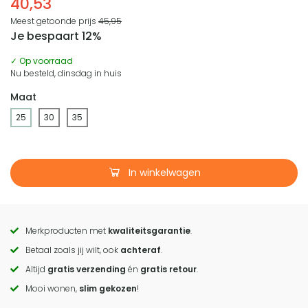
40,53
Meest getoonde prijs
45,95
Je bespaart 12%
✓ Op voorraad
Nu besteld, dinsdag in huis
Maat
25
30
35
In winkelwagen
Merkproducten met
kwaliteitsgarantie
.
Call
Betaal zoals jij wilt, ook
achteraf
.
to
Altijd
gratis verzending
én
gratis retour
.
actions
Mooi wonen,
slim gekozen
!