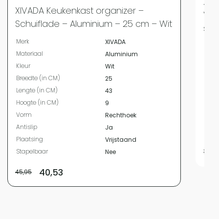
XIV
XIVADA Keukenkast organizer –
Ver
Schuiflade – Aluminium – 25 cm – Wit
stu
Merk
XIVADA
Merk
Materiaal
Aluminium
Mate
Kleur
Wit
Kleur
Breedte (in CM)
25
Bree
Lengte (in CM)
43
Leng
Hoogte (in CM)
9
Hoog
Vorm
Rechthoek
Vor
Antislip
Ja
Plaa
Plaatsing
Vrijstaand
Stapelbaar
Nee
19,95
40,53
45,95