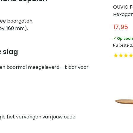
QUVIO Fo
Hexagon
wee boorgaten.
x 15 x 15
17,95
bv. 160 mm).
✓ Op voor
Nu besteld
e slag
 en boormal meegeleverd – klaar voor
 is het vervangen van jouw oude