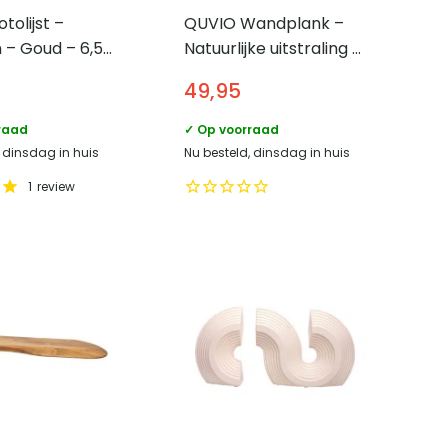
tolijst –
QUVIO Wandplank –
 – Goud – 6,5
Natuurlijke uitstraling –
 cm
Zwart stalen frame –
49,95
80×29 cm
raad
✓ Op voorraad
, dinsdag in huis
Nu besteld, dinsdag in huis
1
review