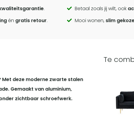
kwaliteitsgarantie
.
Betaal zoals jij wilt, ook
ac
ing
én
gratis retour
.
Mooi wonen,
slim gekoz
Te comb
? Met deze moderne zwarte stalen
rade. Gemaakt van aluminium,
onder zichtbaar schroefwerk.