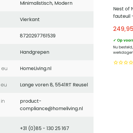
Minimalistisch, Modern
Nest of 
fauteuil 
Vierkant
notenho
249,9
Sand
8720297761539
✓ Op voor
Nu besteld
Handgrepen
werkdagen 
 eu
HomeLiving.nl
 eu
Lange voren 8, 5541RT Reusel
product-
compliance@homeliving.nl
+31 (0)85 - 130 25 167