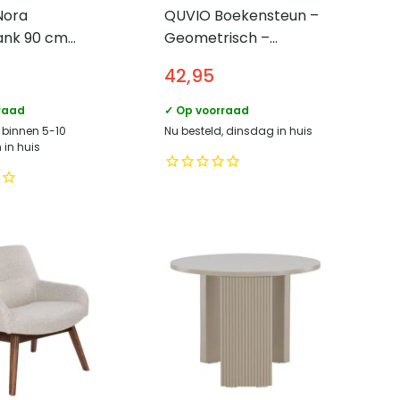
Nora
QUVIO Boekensteun –
nk 90 cm
Geometrisch –
cacia
Decoratief object –
42,95
Keramiek- Beige – Set
van 2
raad
✓ Op voorraad
, binnen 5-10
Nu besteld, dinsdag in huis
in huis