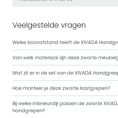
Veelgestelde vragen
Welke boorafstand heeft de XIVADA Handg
De XIVADA Handgreep Vezo heeft een boorafstand v
Van welk materiaal zijn deze zwarte meub
mm, met een breedte van 40 mm en een hoogte 
Deze meubelgrepen zijn gemaakt van aluminium e
Wat zit er in de set van de XIVADA Handgre
materiaal is roestvrij en vochtbestendig, waardoor
De set bestaat uit 2 handgrepen, 4 schroeven van
meubels in de keuken of badkamer.
Hoe monteer je deze zwarte kastgrepen?
boormal. Daarmee is het pakket compleet voor m
De montage bestaat uit aftekenen, boren en vast
Bij welke interieurstijl passen de zwarte XI
juiste maat meet je de afstand tussen het midden
handgrepen?
zoals 160 mm bij deze uitvoering.