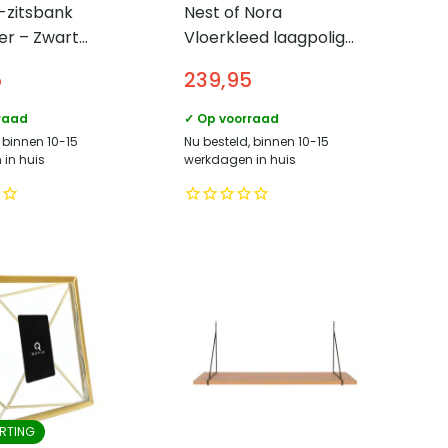
-zitsbank
Nest of Nora
er – Zwart
Vloerkleed laagpolig
 – Moderne
met lijnpatroon
5
239,95
e – Luxe
340×240 cm –
mer
Polypropyleen – Wit
raad
✓ Op voorraad
 binnen 10-15
Nu besteld, binnen 10-15
in huis
werkdagen in huis
RTING