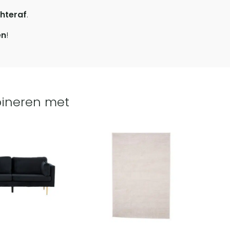
hteraf
.
en
!
ineren met