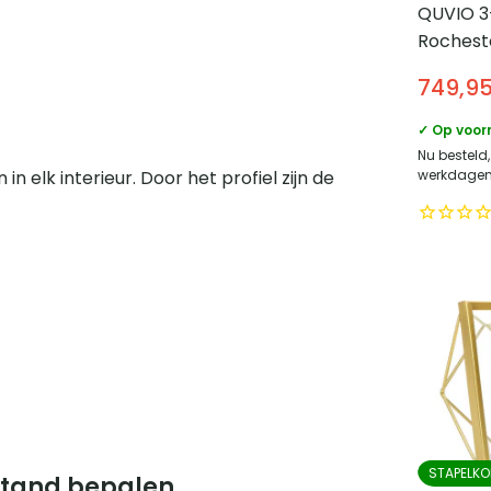
QUVIO 3
Rochest
fluweel
749,9
eleganti
woonka
✓ Op voor
Nu besteld,
werkdagen 
 elk interieur. Door het profiel zijn de
STAPELKO
fstand bepalen