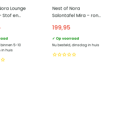
Nora Lounge
Nest of Nora
– Stof en
Salontafel Mira – rond
uten poten –
60×45 cm – Beige
5
199,95
raad
✓ Op voorraad
, binnen 5-10
Nu besteld, dinsdag in huis
in huis