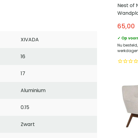
Nest of 
Wandpla
hout – A
65,00
✓ Op voor
XIVADA
Nu besteld
werkdagen 
16
17
Aluminium
0.15
Zwart