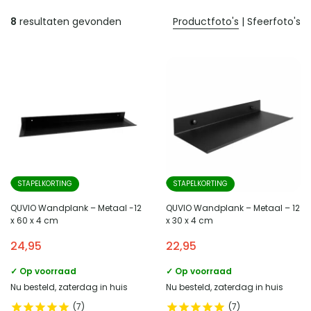
Producten
8
resultaten gevonden
Productfoto's
|
Sfeerfoto's
STAPELKORTING
STAPELKORTING
QUVIO Wandplank – Metaal -12
QUVIO Wandplank – Metaal – 12
x 60 x 4 cm
x 30 x 4 cm
24,95
22,95
✓ Op voorraad
✓ Op voorraad
Nu besteld, zaterdag in huis
Nu besteld, zaterdag in huis
7
7