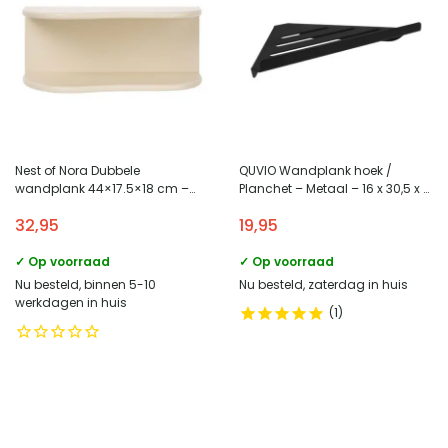
Nest of Nora Dubbele
QUVIO Wandplank hoek /
wandplank 44×17.5×18 cm –
Planchet – Metaal – 16 x 30,5 x 4
Beige
cm
32,95
19,95
✓ Op voorraad
✓ Op voorraad
Nu besteld, binnen 5-10
Nu besteld, zaterdag in huis
werkdagen in huis
1