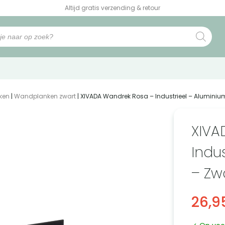
Altijd gratis verzending & retour
ken
|
Wandplanken zwart
| XIVADA Wandrek Rosa – Industrieel – Aluminiu
XIVA
Indu
– Zw
26,9