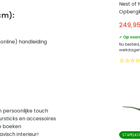
Nest of 
Opbergk
cm):
gaasdeu
249,9
80x40x1
✓ Op voor
online) handleiding
Nu besteld
werkdagen 
n persoonlijke touch
eursticks en accessoires
te boeken
avisch interieur!
STAPELKO