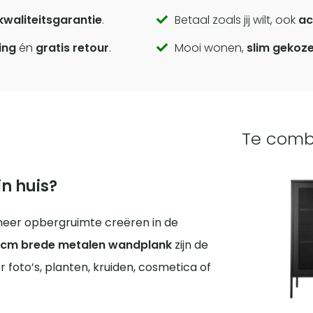
kwaliteitsgarantie
.
Betaal zoals jij wilt, ook
ac
ing
én
gratis retour
.
Mooi wonen,
slim gekoz
Te comb
n huis?
 meer opbergruimte creëren in de
 cm brede metalen wandplank
zijn de
foto’s, planten, kruiden, cosmetica of