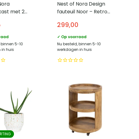
Nora
Nest of Nora Design
ast met 2
fauteuil Noor – Retro
ren –
desing loungestoel –
5
299,00
20 cm – Zwart
Geel
raad
✓ Op voorraad
, binnen 5-10
Nu besteld, binnen 5-10
in huis
werkdagen in huis
RTING