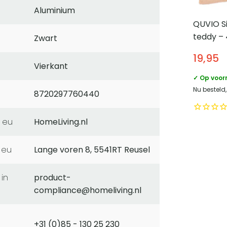
Aluminium
QUVIO S
teddy –
Zwart
Bruin
19,95
Vierkant
✓ Op voor
Nu besteld
8720297760440
 eu
HomeLiving.nl
 eu
Lange voren 8, 5541RT Reusel
product-
compliance@homeliving.nl
+31 (0)85 - 130 25 230