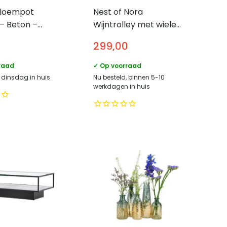
loempot
Nest of Nora
 – Beton –
Wijntrolley met wielen
r 18 cm
Sari – Serveerwagen
299,00
voor drank –
Mangohout
raad
✓ Op voorraad
, dinsdag in huis
Nu besteld, binnen 5-10
werkdagen in huis