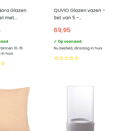
Nora Glazen
QUVIO Glazen vazen –
el met
Set van 5 –
 onderstel –
Geel/Blauw
5
69,95
design – Zwart
raad
✓ Op voorraad
 binnen 10-15
Nu besteld, dinsdag in huis
in huis