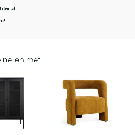
hteraf
.
en
!
ineren met