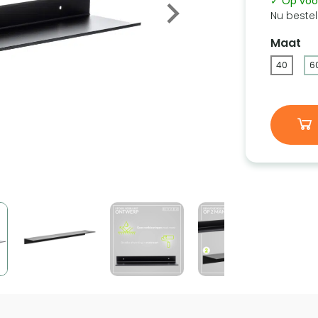
✓ Op voo
Nu bestel
Maat
40
6