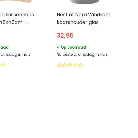
ierkussenhoes
Nest of Nora Windlicht
 45x45cm –
kaarshouder glas
16×25.5 cm – Grijs
32,95
raad
✓ Op voorraad
, dinsdag in huis
Nu besteld, dinsdag in huis