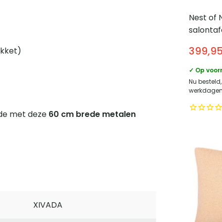
Nest of 
salontaf
metalen
399,9
akket)
Modern 
✓ Op voor
Nu besteld,
werkdagen 
rade met deze
60 cm brede metalen
XIVADA