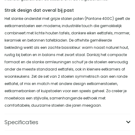
Strak design dat overal bij past
Het slanke onderstel met grijze stalen poten (Pantone 400C) geeft de
eetkamerstoelen een moderne, industriële touch die gemakkelijk
combineert met lichte houten tafels, donkere eiken eettafels, marmer,
keramiek en betonnen tafelbladen. De offwhite gemêleerde
bekleding werkt als een zachte basiskleur: warm naast naturel hout,
rustig bij beton en in balans met zwart staal. Dankzij het compacte
formaat en de slanke armleuningen schuif je de stoelen eenvoudig
onder de meeste standaard eettafels, ook in kleinere eetkamers of
woonkeukens. Zet de set van 2 stoelen symmetrisch aan een ronde
eettafel, of mix en match met andere design eetkamerstoelen,
eetkamerbanken of kuipstoelen voor een speels geheel. Zo creëer je
moeiteloos een stijlvolle, samenhangende eethoek met
comfortabele, duurzame stoelen die jaren meegaan.
Specificaties