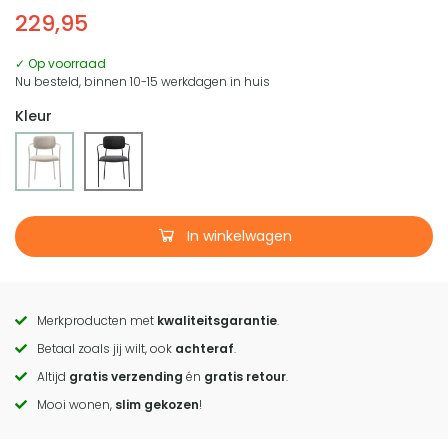
229,95
✓ Op voorraad
Nu besteld, binnen 10-15 werkdagen in huis
Kleur
In winkelwagen
Merkproducten met
kwaliteitsgarantie
.
Call
Betaal zoals jij wilt, ook
achteraf
.
to
Altijd
gratis verzending
én
gratis retour
.
actions
Mooi wonen,
slim gekozen
!