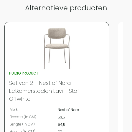
Alternatieve producten
HUIDIG PRODUCT
Set
Set van 2 – Nest of Nora
Eet
Eetkamerstoelen Lavi – Stof –
Zwa
Offwhite
Merk
Merk
Nest of Nora
Bree
Breedte (in CM)
53,5
Leng
Lengte (in CM)
54,5
Hoog
Hoogte (in CM)
77