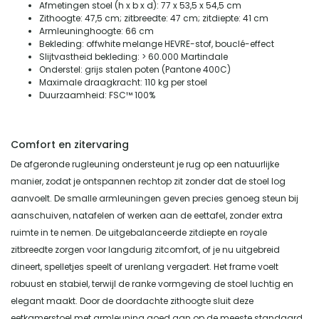
Afmetingen stoel (h x b x d): 77 x 53,5 x 54,5 cm
Zithoogte: 47,5 cm; zitbreedte: 47 cm; zitdiepte: 41 cm
Armleuninghoogte: 66 cm
Bekleding: offwhite melange HEVRE-stof, bouclé-effect
Slijtvastheid bekleding: > 60.000 Martindale
Onderstel: grijs stalen poten (Pantone 400C)
Maximale draagkracht: 110 kg per stoel
Duurzaamheid: FSC™ 100%
Comfort en zitervaring
De afgeronde rugleuning ondersteunt je rug op een natuurlijke
manier, zodat je ontspannen rechtop zit zonder dat de stoel log
aanvoelt. De smalle armleuningen geven precies genoeg steun bij
aanschuiven, natafelen of werken aan de eettafel, zonder extra
ruimte in te nemen. De uitgebalanceerde zitdiepte en royale
zitbreedte zorgen voor langdurig zitcomfort, of je nu uitgebreid
dineert, spelletjes speelt of urenlang vergadert. Het frame voelt
robuust en stabiel, terwijl de ranke vormgeving de stoel luchtig en
elegant maakt. Door de doordachte zithoogte sluit deze
eetkamerstoel met armleuning goed aan op de meeste standaard