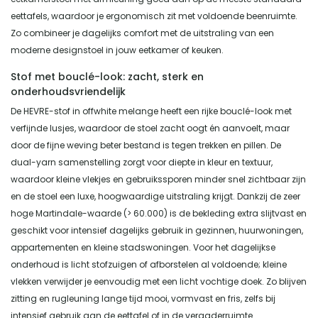
eettafels, waardoor je ergonomisch zit met voldoende beenruimte.
Zo combineer je dagelijks comfort met de uitstraling van een
moderne designstoel in jouw eetkamer of keuken.
Stof met bouclé-look: zacht, sterk en
onderhoudsvriendelijk
De HEVRE-stof in offwhite melange heeft een rijke bouclé-look met
verfijnde lusjes, waardoor de stoel zacht oogt én aanvoelt, maar
door de fijne weving beter bestand is tegen trekken en pillen. De
dual-yarn samenstelling zorgt voor diepte in kleur en textuur,
waardoor kleine vlekjes en gebruikssporen minder snel zichtbaar zijn
en de stoel een luxe, hoogwaardige uitstraling krijgt. Dankzij de zeer
hoge Martindale-waarde (> 60.000) is de bekleding extra slijtvast en
geschikt voor intensief dagelijks gebruik in gezinnen, huurwoningen,
appartementen en kleine stadswoningen. Voor het dagelijkse
onderhoud is licht stofzuigen of afborstelen al voldoende; kleine
vlekken verwijder je eenvoudig met een licht vochtige doek. Zo blijven
zitting en rugleuning lange tijd mooi, vormvast en fris, zelfs bij
intensief gebruik aan de eettafel of in de vergaderruimte.