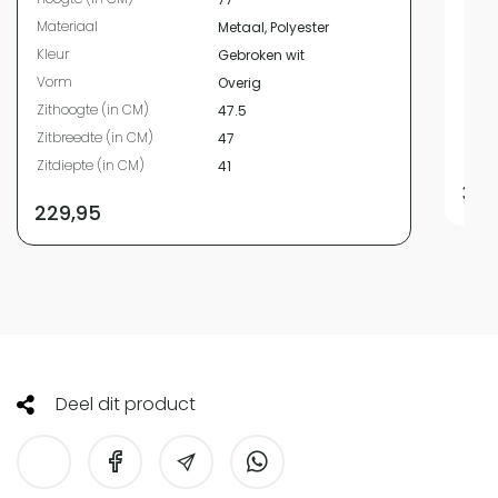
Mate
Materiaal
Metaal, Polyester
Kleur
Kleur
Gebroken wit
Vor
Vorm
Overig
Zith
Zithoogte (in CM)
47.5
Zitbr
Zitbreedte (in CM)
47
Zitdi
Zitdiepte (in CM)
41
329
229,95
Deel dit product