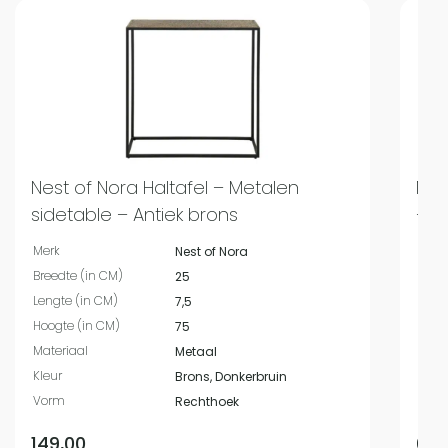
Nest of Nora Haltafel – Metalen
Nes
sidetable – Antiek brons
– S
Merk
Merk
Nest of Nora
Breedte (in CM)
Bree
25
Lengte (in CM)
Leng
7,5
Hoogte (in CM)
Hoog
75
Materiaal
Mate
Metaal
Kleur
Kleur
Brons, Donkerbruin
Vorm
Vor
Rechthoek
149,00
69,