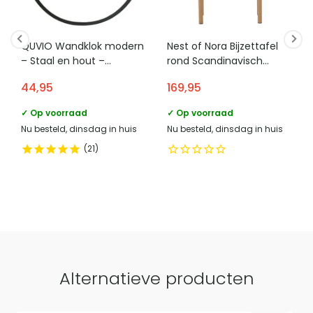
telefoonnummer verantwoordelijke
+31 (0)85 - 130 25 1667
hal. De twee tafels kunnen naast elkaar, deels over elkaar
marktdeelnemer in de eu
De twee bijzettafels vormen een nestvormige set en zijn in
of verspreid door de ruimte worden geplaatst.
elkaar te schuiven. Daardoor kun je eenvoudig wisselen
Categorie
Bijzettafels
QUVIO Wandklok modern
Nest of Nora Bijzettafel
tussen een compacte opstelling en een bredere opstelling
– Staal en hout –
rond Scandinavisch
Diameter 36 cm
design 45×65 cm –
met meer tafeloppervlak.
44,95
169,95
Houtlook – Nature
Vergelijk met alternatieven
✓ Op voorraad
✓ Op voorraad
Nu besteld, dinsdag in huis
Nu besteld, dinsdag in huis
21
Alternatieve producten