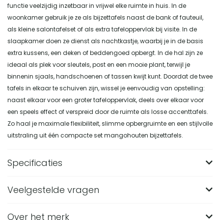
functie veelzijdig inzetbaar in vrijwel elke ruimte in huis. In de
woonkamer gebruik je ze als bijzettafels naast de bank of fauteuil,
als kleine salontafelset of als extra tafeloppervlak bij visite. In de
slaapkamer doen ze dienst als nachtkastje, waarbij je in de basis
extra kussens, een deken of beddengoed opbergt. In de hal zijn ze
ideaal als plek voor sleutels, post en een mooie plant, terwijl je
binnenin sjaals, handschoenen of tassen kwijt kunt. Doordat de twee
tafels in elkaar te schuiven zijn, wissel je eenvoudig van opstelling:
naast elkaar voor een groter tafeloppervlak, deels over elkaar voor
een speels effect of verspreid door de ruimte als losse accenttafels.
Zo haal je maximale flexibiliteit, slimme opbergruimte en een stijlvolle
uitstraling uit één compacte set mangohouten bijzettafels.
Specificaties
Veelgestelde vragen
Merk
Nest of Nora
Breedte (in CM)
45
Over het merk
Wat zijn de afmetingen van de Nest of Nora