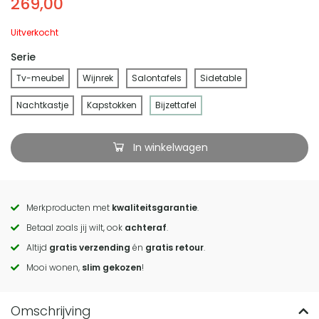
269,00
Uitverkocht
Serie
Tv-meubel
Wijnrek
Salontafels
Sidetable
Nachtkastje
Kapstokken
Bijzettafel
In winkelwagen
Merkproducten met
kwaliteitsgarantie
.
Call
Betaal zoals jij wilt, ook
achteraf
.
to
Altijd
gratis verzending
én
gratis retour
.
actions
Mooi wonen,
slim gekozen
!