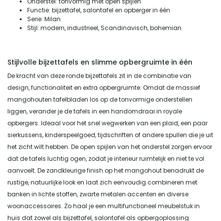
Onderstel: tonvormig met open spijlen
Functie: bijzettafel, salontafel en opberger in één
Serie: Milan
Stijl: modern, industrieel, Scandinavisch, bohemian
Stijlvolle bijzettafels en slimme opbergruimte in één
De kracht van deze ronde bijzettafels zit in de combinatie van
design, functionaliteit en extra opbergruimte. Omdat de massief
mangohouten tafelbladen los op de tonvormige onderstellen
liggen, verander je de tafels in een handomdraai in royale
opbergers. Ideaal voor het snel wegwerken van een plaid, een paar
sierkussens, kinderspeelgoed, tijdschriften of andere spullen die je uit
het zicht wilt hebben. De open spijlen van het onderstel zorgen ervoor
dat de tafels luchtig ogen, zodat je interieur ruimtelijk en niet te vol
aanvoelt. De zandkleurige finish op het mangohout benadrukt de
rustige, natuurlijke look en laat zich eenvoudig combineren met
banken in lichte stoffen, zwarte metalen accenten en diverse
woonaccessoires. Zo haal je een multifunctioneel meubelstuk in
huis dat zowel als bijzettafel, salontafel als opbergoplossing