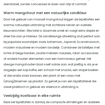
dienstdoet, zonder concessies te doen aan stijl of comfort.
Warm mangohout met een natuurlijke zandkleur
Door het gebruik van massief mangohout krijgen de bijzettafels een
warme, natuurlijke uitstraling met zichtbare nerven en subtiele
kleurverschillen. Elke tafel is daarmee uniek en voegt extra diepte en
sfeer toe aan je interieur. De zandkleurige afwerking sluit perfect aan
bij populaire woonstijlen zoals bohemian, Japandi, Scandinavisch,
modern industrieel en modern landelijk. Combineer de tafeltjes met
lichte of beige banken, zwarte metalen meubels, rotan accessoires
of andere houten elementen voor een harmonieus geheel. Het
stevige mangohouten blad voelt solide aan, wat prettig is als je er
dagelijks een kop koffie, een schaal met snacks, een stapel boeken
of decoratie zoals kaarsen, een plant of een vaas met
(droog)bloemen op plaatst. Zo geniet je van een bijzettafelset die
zowel praktisch in gebruik als sfeervol in uitstraling is.
Veelzijdig inzetbaar in elke ruimte
Deze set bijzettafels is dankzij de compacte afmetingen en dubbele