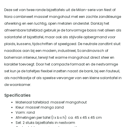
Deze set van twee ronde bijzettafels uit de Milan-serie van Nest of
Nora combineert massief mangohout met een zachte zandkleurige
afwerking en een luchtig, open metalen onderstel. Dankzij het
afneembare tafelblad gebruik je de tonvormige basis niet alleen als
salontafel of bijzettafel, maar ook als stijlvolle opbergmand voor
plaids, kussens, tijdschriften of speelgoed. De neutrale zandtint sluit
naadloos aan bij een modern, industrieel, Scandinavisch of
bohemian interieur, terwijl het warme mangohout direct sfeer en
karakter toevoegt. Door het compacte formaat en de nestvormige
set kun je de tafeltjes flexibel inzetten naast de bank, bij een fauteuil,
als nachtkastje of als speelse vervanger van een kleine salontafel in
de woonkamer.
Specificaties
Materiaal tafelblad: massief mangohout
Kleur: massief mango zand
Vorm: rond
Afmetingen per tafel (l x b x h): ca. 45 x 45 x 45 cm
Set: 2 stuks bijzettafels in nestvorm