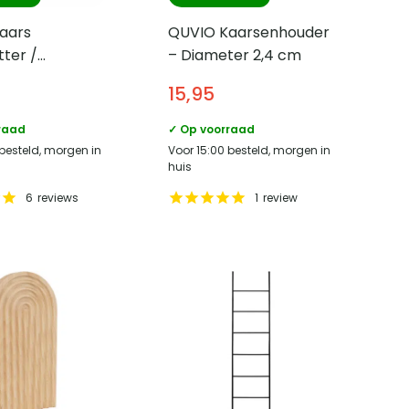
aars
QUVIO Kaarsenhouder
ter /
– Diameter 2,4 cm
houder –
15,95
r 10 cm
raad
✓ Op voorraad
 besteld, morgen in
Voor 15:00 besteld, morgen in
huis
6
reviews
1
review