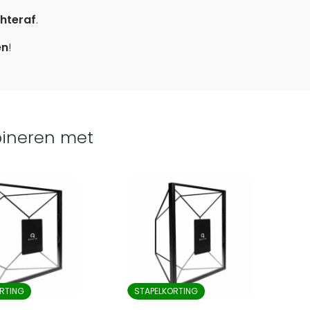
hteraf
.
en
!
ineren met
RTING
STAPELKORTING