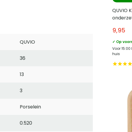
QUVIO K
onderzet
Kaarsen
9,95
Diamete
QUVIO
✓ Op voor
Voor 15:00
huis
36
13
3
Porselein
0.520