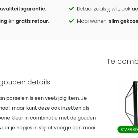
kwaliteitsgarantie
.
Betaal zoals jij wilt, ook
ac
ing
én
gratis retour
.
Mooi wonen,
slim gekoz
Te comb
 gouden details
porselein is een veelzijdig item. Je
haal, maar kunt deze ook inzetten als
oene kleur in combinatie met de gouden
eer je hapjes in stijl of voeg je een mooi
STAPELKO