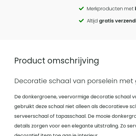
Call
Merkproducten met
Altijd
gratis verzend
to
actions
Product omschrijving
Decoratie schaal van porselein met
De donkergroene, veervormige decoratie schaal van 
gebruikt deze schaal niet alleen als decoratieve sc
serveerschaal of tapasschaal. De mooie donkergr
details zorgen voor een elegante uitstraling. Zo serv
decoratief item toe aan je interieur.