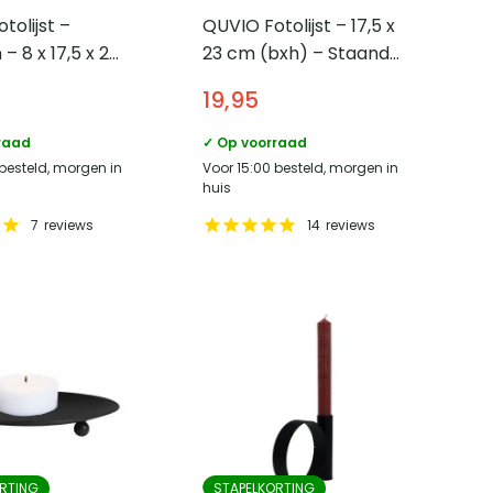
tolijst –
QUVIO Fotolijst – 17,5 x
– 8 x 17,5 x 23
23 cm (bxh) – Staand
art
– Zwart
19,95
raad
✓ Op voorraad
 besteld, morgen in
Voor 15:00 besteld, morgen in
huis
7
reviews
14
reviews
RTING
STAPELKORTING