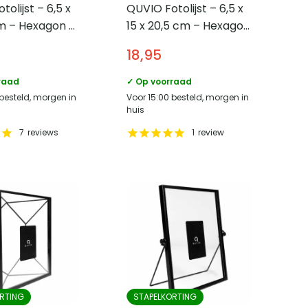
olijst – 6,5 x
QUVIO Fotolijst – 6,5 x
cm – Hexagon –
15 x 20,5 cm – Hexagon
– Zwart
18,95
raad
✓ Op voorraad
 besteld, morgen in
Voor 15:00 besteld, morgen in
huis
7
reviews
1
review
RTING
STAPELKORTING