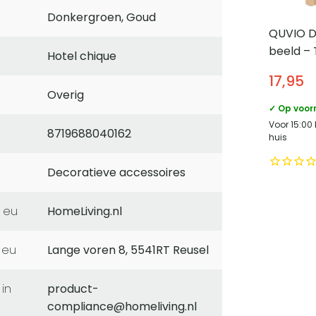
Donkergroen, Goud
QUVIO D
beeld – 
Hotel chique
Bruin
17,95
Overig
✓ Op voor
Voor 15:00
8719688040162
huis
Decoratieve accessoires
 eu
HomeLiving.nl
 eu
Lange voren 8, 5541RT Reusel
product-
compliance@homeliving.nl