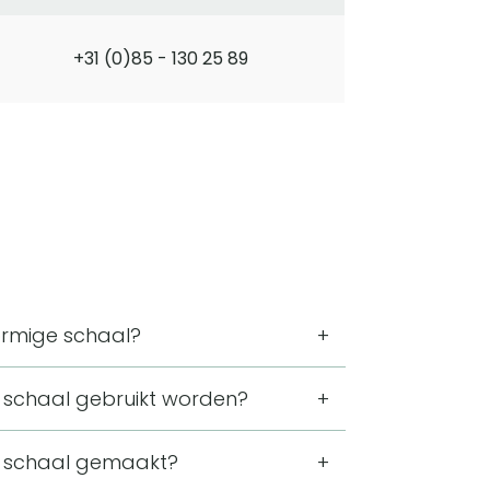
+31 (0)85 - 130 25 89
ormige schaal?
 lengte, breedte en hoogte. Door de
 schaal gebruikt worden?
 voor op tafel, een plank of in een
aal, serveerschaal of tapasschaal. Je
e schaal gemaakt?
ef item in het interieur plaatsen.