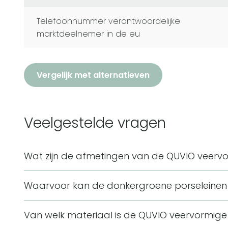
telefoonnummer verantwoordelijke
marktdeelnemer in de eu
Vergelijk met alternatieven
Veelgestelde vragen
Wat zijn de afmetingen van de QUVIO veerv
De schaal heeft een afmeting van 13 x 36 x 3 cm in
Waarvoor kan de donkergroene porseleinen
langwerpige veervorm is dit een decoratief formaat
De schaal kan gebruikt worden als decoratieve sch
buffetkast.
Van welk materiaal is de QUVIO veervormig
kunt er hapjes op serveren of de schaal als decorati