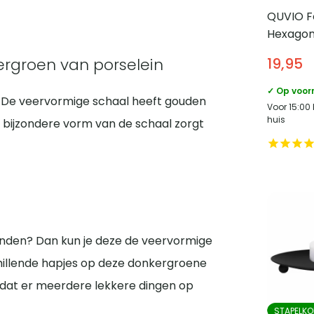
QUVIO Fo
Hexagon 
cm – Zw
rgroen van porselein
19,95
✓ Op voor
. De veervormige schaal heeft gouden
Voor 15:00
huis
De bijzondere vorm van de schaal zorgt
enden? Dan kun je deze de veervormige
chillende hapjes op deze donkergroene
r dat er meerdere lekkere dingen op
STAPELKO