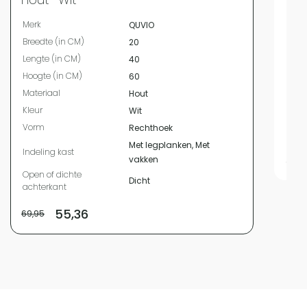
Bree
Merk
QUVIO
Leng
Breedte (in CM)
20
Hoog
Lengte (in CM)
40
Kleur
Hoogte (in CM)
60
Vor
Materiaal
Hout
Mater
Kleur
Wit
Mater
Vorm
Rechthoek
Bevat
Met legplanken, Met
Indeling kast
59,
vakken
Open of dichte
Dicht
achterkant
55,36
69,95