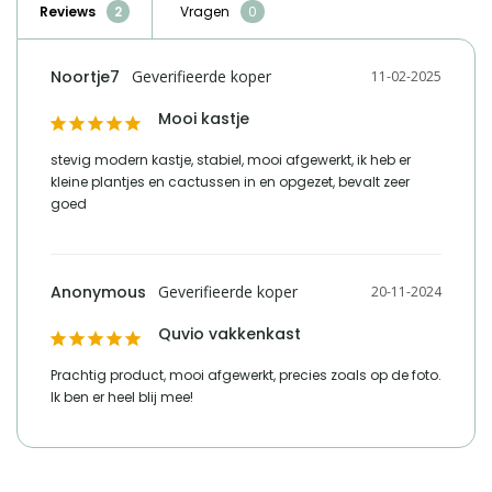
adres verantwoordelijke
Lange voren 8, 5541RT
Reviews
Vragen
geschikt is om spullen overzichtelijk te plaatsen.
marktdeelnemer in de eu
Reusel
e mailadres verantwoordelijke
product-
Noortje7
11-02-2025
marktdeelnemer in de eu
compliance@homeliving.nl
Mooi kastje
telefoonnummer verantwoordelijke
+31 (0)85 - 130 25 89
marktdeelnemer in de eu
stevig modern kastje, stabiel, mooi afgewerkt, ik heb er 
kleine plantjes en cactussen in en opgezet, bevalt zeer 
goed
Vergelijk met alternatieven
Anonymous
20-11-2024
Quvio vakkenkast
Prachtig product, mooi afgewerkt, precies zoals op de foto. 
Ik ben er heel blij mee!