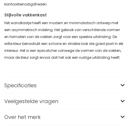
kantoorbenodigdheden.
Stijlvolle vakkenkast
Het wandkastje heeft een modern en minimalistisch ontwerp met
een asymmetrisch indeling. Het gebruik van verschillende vormen
en formaten van de vakken zorgt voor een speelse uitstraling. De
witte kleur benadrukt een schone en strakke look die goed past in elk
interieur. Het is een eyecatcher vanwege de vormen van de vakken,
maar de kleur zorgt ervoor dat het ook een rustige uitstraling heeft.
Specificaties
Veelgestelde vragen
Merk
QUVIO
Breedte (in CM)
20
Over het merk
Wat zijn de afmetingen van de QUVIO vakkenkast
met 5 vakken?
Lengte (in CM)
40