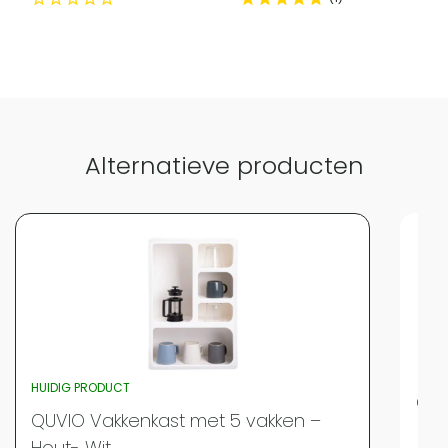
Alternatieve producten
HUIDIG PRODUCT
QUV
QUVIO Vakkenkast met 5 vakken –
Merk
Hout- Wit