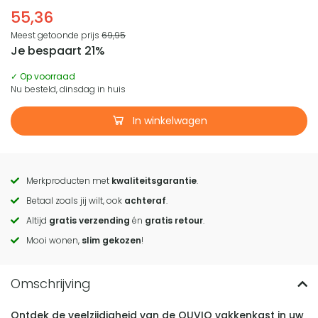
55,36
Meest getoonde prijs
69,95
Je bespaart 21%
✓ Op voorraad
Nu besteld, dinsdag in huis
In winkelwagen
Merkproducten met
kwaliteitsgarantie
.
Call
Betaal zoals jij wilt, ook
achteraf
.
to
Altijd
gratis verzending
én
gratis retour
.
actions
Mooi wonen,
slim gekozen
!
Ontdek de veelzijdigheid van de QUVIO vakkenkast in uw