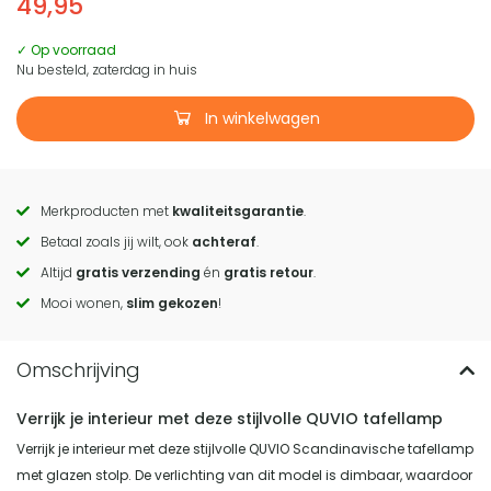
49,95
✓ Op voorraad
Nu besteld, zaterdag in huis
In winkelwagen
Merkproducten met
kwaliteitsgarantie
.
Call
Betaal zoals jij wilt, ook
achteraf
.
to
Altijd
gratis verzending
én
gratis retour
.
actions
Mooi wonen,
slim gekozen
!
Verrijk je interieur met deze stijlvolle QUVIO tafellamp
Verrijk je interieur met deze stijlvolle QUVIO Scandinavische tafellamp
met glazen stolp. De verlichting van dit model is dimbaar, waardoor