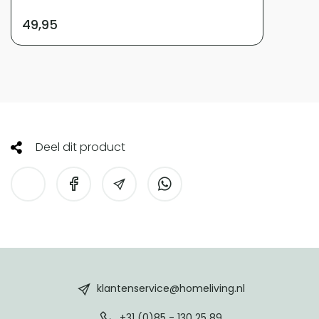
49,95
Deel dit product
HomeLiving
footer
klantenservice@homeliving.nl
+31 (0)85 - 130 25 89