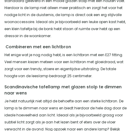
standaard geleverd in een mooie glazen stolp met een houten voet.
Hierdoor is de lamp niet alleen meer praktisch en zorgt het voor het
nodige licht in de duisternis, de lamp is direct ook een erg stijlvolle
woonaccessoire. Ideaal als je bijvoorbeeld een leuke open kast hebt,
een klein tafeltje bij de bank hebt staan of ruimte over hebt op een
dressoir in de woonkamer.
Combineren met een lichtbron
Het enige wat je nog nodig hebt, is een lichtbron met een E27 fitting.
Veel mensen kiezen meteen voor een lichtbron met gloeidraad, wat
zorgt voor een trendy, stoere en eigentijdse uitstraling. De totale
hoogte van de leeslamp bedraagt 25 centimeter.
Scandinavische tafellamp met glazen stolp te dimmen
naar wens
Je hebt natuurlijk niet altijd de behoefte aan een sterke lichtbron. De
lamp is te dimmen naar wens en biedt hierdoor de hele dag door de
ideale hoeveelheid aan licht. Ideaal als je bijvoorbeeld graag voor
subtiel licht zorgt als je aan het lezen bent of eters over de vloer
verwacht in de avond. Nog opzoek naar een andere lamp? Bekijk