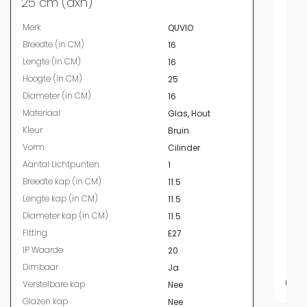
25 cm (dxh)
Bree
Merk
QUVIO
Leng
Breedte (in CM)
16
Hoog
Lengte (in CM)
16
Mate
Hoogte (in CM)
25
Kleur
Diameter (in CM)
16
Vor
Materiaal
Glas, Hout
Aant
Kleur
Bruin
Bree
Vorm
Cilinder
Leng
Aantal Lichtpunten
1
Diam
Breedte kap (in CM)
11.5
Fitti
Lengte kap (in CM)
11.5
Vers
Diameter kap (in CM)
11.5
Glaz
Fitting
E27
IP W
IP Waarde
20
Dim
Dimbaar
Ja
64,
Verstelbare kap
Nee
Glazen kap
Nee