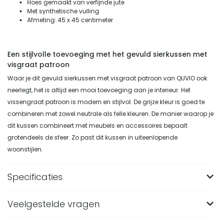
Hoes gemaakt van verfijnde jute
Met synthetische vulling
Afmeting: 45 x 45 centimeter
Een stijlvolle toevoeging met het gevuld sierkussen met
visgraat patroon
Waar je dit gevuld sierkussen met visgraat patroon van QUVIO ook
neerlegt, het is altijd een mooi toevoeging aan je interieur. Het
vissengraat patroon is modern en stijlvol. De grijze kleur is goed te
combineren met zowel neutrale als felle kleuren. De manier waarop je
dit kussen combineert met meubels en accessoires bepaalt
grotendeels de sfeer. Zo past dit kussen in uiteenlopende
woonstijlen.
Specificaties
Veelgestelde vragen
Merk
QUVIO