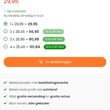
29,95
✓ Op voorraad
Nu besteld, dinsdag in huis
1 x 29,95 =
29,95
2 x 28,45 =
56,90
5% KORTING
3 x 26,96 =
80,88
10% KORTING
4 x 25,46 =
101,84
15% KORTING
In winkelwagen
Merkproducten met
kwaliteitsgarantie
.
Call
Betaal zoals jij wilt, ook
achteraf
.
to
Altijd
gratis verzending
én
gratis retour
.
actions
Mooi wonen,
slim gekozen
!