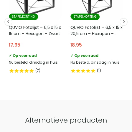
kussenhoezen, planken, vaasjes, lampen en nog veel meer. Ieder
e mailadres verantwoordelijke
product-
marktdeelnemer in de eu
compliance@homeliving.nl
product is met zorg ontworpen en vervaardigd uit hoogwaardige
materialen, wat resulteert in duurzame producten van hoge kwaliteit.
STAPELKORTING
STAPELKORTING
telefoonnummer verantwoordelijke
+31 (0)85 - 130 25 89
marktdeelnemer in de eu
QUVIO Fotolijst – 6,5 x 15 x
QUVIO Fotolijst – 6,5 x 15 x
15 cm – Hexagon – Zwart
20,5 cm – Hexagon –
Zwart
17,95
18,95
Vergelijk met alternatieven
✓ Op voorraad
✓ Op voorraad
Nu besteld, dinsdag in huis
Nu besteld, dinsdag in huis
7
1
Alternatieve producten