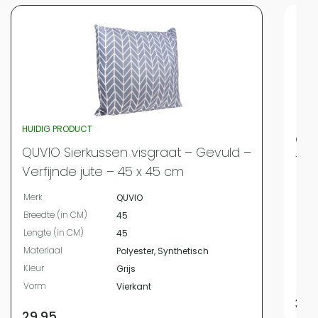
HUIDIG PRODUCT
QUV
QUVIO Sierkussen visgraat – Gevuld –
fra
Verfijnde jute – 45 x 45 cm
Merk
Merk
QUVIO
Bree
Breedte (in CM)
45
Leng
Lengte (in CM)
45
Mate
Materiaal
Polyester, Synthetisch
Kleur
Kleur
Grijs
Vor
Vorm
Vierkant
33,
29,95