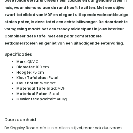
Deze ronde eettafel creëert een sociale en aangename sfeer in
huis, waar niemand aan de rand hoeft te zitten. Met een stijlvol
zwart tafelblad van MDF en elegant uitlopende walnootkleurige
stalen poten, is deze tafel een echte blikvanger. De doordachte
vormgeving maakt het een trendy middelpunt in jouw interieur.
Combineer deze tafel met een paar comfortabele
eetkamerstoelen en geniet van een uitnodigende eetervaring.
Specificaties
Merk:
QUVIO
Diameter:
100 cm
Hoogte:
75 cm
Kleur Tafelblad:
Zwart
Kleur Poten:
Walnoot
Materiaal Tafelblad:
MDF
Materiaal Poten:
Staal
Gewichtscapaciteit:
40 kg
Duurzaamheid
De Kingsley Ronde tafel is niet alleen stijlvol, maar ook duurzaam.