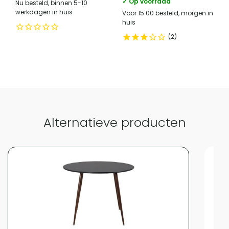
✓ Op voorraad
Nu besteld, binnen 5-10
werkdagen in huis
Vergelijk met alternatieven
Voor 15:00 besteld, morgen in
huis
2
Alternatieve producten