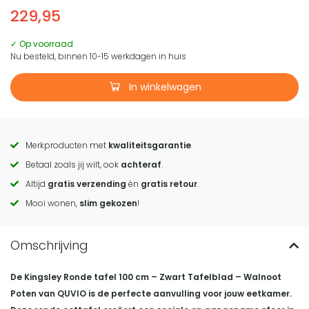
229,95
✓ Op voorraad
Nu besteld, binnen 10-15 werkdagen in huis
In winkelwagen
Merkproducten met
kwaliteitsgarantie
.
Call
Betaal zoals jij wilt, ook
achteraf
.
to
Altijd
gratis verzending
én
gratis retour
.
actions
Mooi wonen,
slim gekozen
!
De Kingsley Ronde tafel 100 cm – Zwart Tafelblad – Walnoot
Poten van QUVIO is de perfecte aanvulling voor jouw eetkamer.