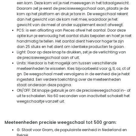
een kom. Deze kom wil je niet meewegen in het totaalgewicht.
Daarom zet je eerst de precisieweegschaal aan, plaats je de
kom op het platform en druk je tare in. De weegschaal rekent
dan het gewicht van de kom niet mee, waardoor je het
gewicht van de meel of ander supplement exact afweegt.
PCS: is een afkorting van Pieces ofwel het aantal. Door deze
optie kun je eenvoudig het aantal stuks bepalen en hoef je niet
handmatig te tellen. Het aantal dient hiervoor hoger te zijn
dan 25 stuks en het dient om identieke producten te gaan.
Light: Door op deze knop te drukken, zet je de verlichting van
de precisieweegschaal aan of uit.
Units: Hierdoor is het mogelijk om tussen verschillende
meeteenheden te wisselen. Kies bijvoorbeeld voor g, tl, oz, ct of
gn. De weegschaal meet vervolgens in de eenheid die je hebt
ingesteld. Een verdere toelichting over de meeteenheden
staat onderaan deze pagina.
ON/OFF: Dit knopje gebruik je om de precisieweegschaal in- of
uit te schakelen. Na 60 seconden van inactiviteit schakelt het
weegschaaltje vanzelf uit.
Meeteenheden precisie weegschaal tot 500 gram:
G: Staat voor Gram, de populairste eenheid in Nederland en
België.