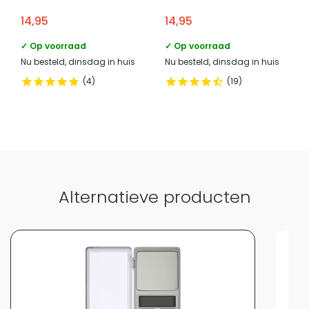
magneet en rubberen
magneet en rubberen
14,95
14,95
stootrand – Wit met
stootrand – Wit met grijs
blauw
✓ Op voorraad
✓ Op voorraad
Nu besteld, dinsdag in huis
Nu besteld, dinsdag in huis
4
19
Alternatieve producten