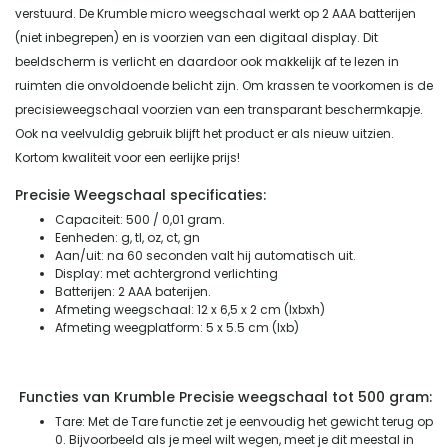
verstuurd. De Krumble micro weegschaal werkt op 2 AAA batterijen
(niet inbegrepen) en is voorzien van een digitaal display. Dit
beeldscherm is verlicht en daardoor ook makkelijk af te lezen in
ruimten die onvoldoende belicht zijn. Om krassen te voorkomen is de
precisieweegschaal voorzien van een transparant beschermkapje.
Ook na veelvuldig gebruik blijft het product er als nieuw uitzien.
Kortom kwaliteit voor een eerlijke prijs!
Precisie Weegschaal specificaties:
Capaciteit: 500 / 0,01 gram.
Eenheden: g, tl, oz, ct, gn
Aan/uit: na 60 seconden valt hij automatisch uit.
Display: met achtergrond verlichting
Batterijen: 2 AAA baterijen.
Afmeting weegschaal: 12 x 6,5 x 2 cm (lxbxh)
Afmeting weegplatform: 5 x 5.5 cm (lxb)
Functies van Krumble Precisie weegschaal tot 500 gram:
Tare: Met de Tare functie zet je eenvoudig het gewicht terug op
0. Bijvoorbeeld als je meel wilt wegen, meet je dit meestal in