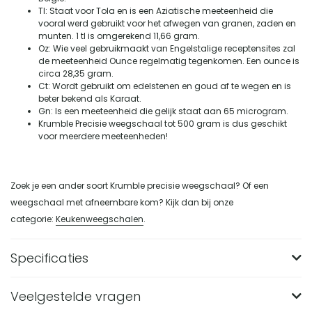
Tl: Staat voor Tola en is een Aziatische meeteenheid die
vooral werd gebruikt voor het afwegen van granen, zaden en
munten. 1 tl is omgerekend 11,66 gram.
Oz: Wie veel gebruikmaakt van Engelstalige receptensites zal
de meeteenheid Ounce regelmatig tegenkomen. Een ounce is
circa 28,35 gram.
Ct: Wordt gebruikt om edelstenen en goud af te wegen en is
beter bekend als Karaat.
Gn: Is een meeteenheid die gelijk staat aan 65 microgram.
Krumble Precisie weegschaal tot 500 gram is dus geschikt
voor meerdere meeteenheden!
Zoek je een ander soort Krumble precisie weegschaal? Of een
weegschaal met afneembare kom? Kijk dan bij onze
categorie:
Keukenweegschalen
.
Specificaties
Veelgestelde vragen
Merk
Krumble