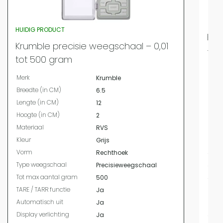
HUIDIG PRODUCT
Kru
Krumble precisie weegschaal – 0,01
– 0
tot 500 gram
Merk
Merk
Krumble
Bree
Breedte (in CM)
6.5
Leng
Lengte (in CM)
12
Hoog
Hoogte (in CM)
2
Mate
Materiaal
RVS
Kleur
Kleur
Grijs
Vor
Vorm
Rechthoek
Type
Type weegschaal
Precisieweegschaal
Tot 
Tot max aantal gram
500
TARE 
TARE / TARR functie
Ja
Auto
Automatisch uit
Ja
Displ
Display verlichting
Ja
Touc