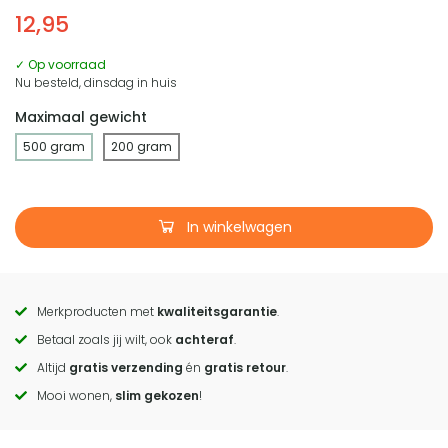
12,95
✓ Op voorraad
Nu besteld, dinsdag in huis
Maximaal gewicht
500 gram
200 gram
In winkelwagen
Merkproducten met
kwaliteitsgarantie
.
Call
Betaal zoals jij wilt, ook
achteraf
.
to
Altijd
gratis verzending
én
gratis retour
.
actions
Mooi wonen,
slim gekozen
!