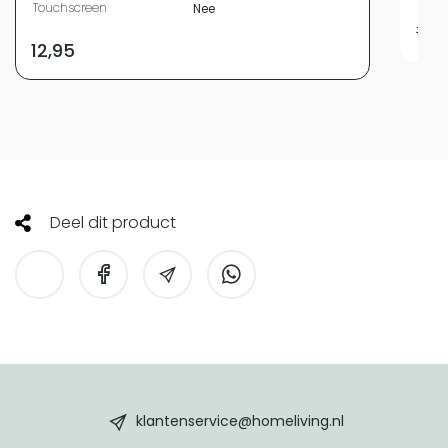
Touchscreen
Nee
15,95
12,95
Deel dit product
HomeLiving
footer
klantenservice@homeliving.nl