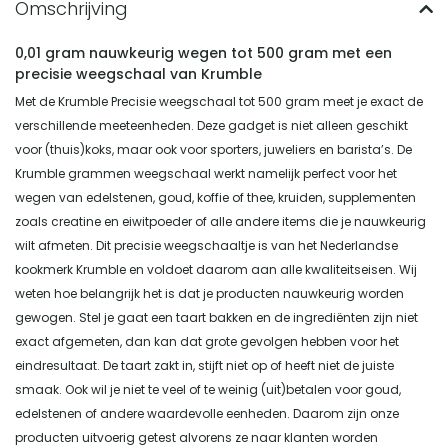
0,01 gram nauwkeurig wegen tot 500 gram met een
precisie weegschaal van Krumble
Met de Krumble Precisie weegschaal tot 500 gram meet je exact de
verschillende meeteenheden. Deze gadget is niet alleen geschikt
voor (thuis)koks, maar ook voor sporters, juweliers en barista’s. De
Krumble grammen weegschaal werkt namelijk perfect voor het
wegen van edelstenen, goud, koffie of thee, kruiden, supplementen
zoals creatine en eiwitpoeder of alle andere items die je nauwkeurig
wilt afmeten. Dit precisie weegschaaltje is van het Nederlandse
kookmerk Krumble en voldoet daarom aan alle kwaliteitseisen. Wij
weten hoe belangrijk het is dat je producten nauwkeurig worden
gewogen. Stel je gaat een taart bakken en de ingrediënten zijn niet
exact afgemeten, dan kan dat grote gevolgen hebben voor het
eindresultaat. De taart zakt in, stijft niet op of heeft niet de juiste
smaak. Ook wil je niet te veel of te weinig (uit)betalen voor goud,
edelstenen of andere waardevolle eenheden. Daarom zijn onze
producten uitvoerig getest alvorens ze naar klanten worden