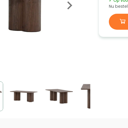
✓ Op voo
Nu bestel