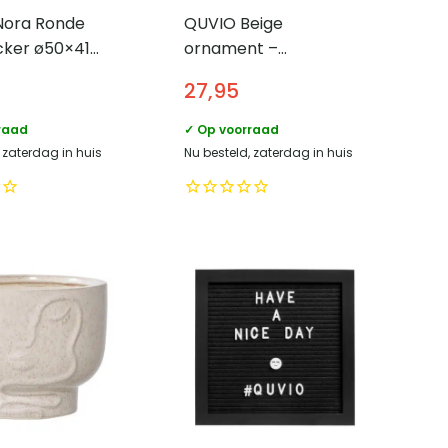
 Nora Ronde
QUVIO Beige
cker ø50×41
ornament –
nd
Decoratief object –
27,95
Keramiek – Beige
raad
✓ Op voorraad
 zaterdag in huis
Nu besteld, zaterdag in huis