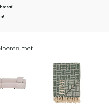
hteraf
.
en
!
ineren met