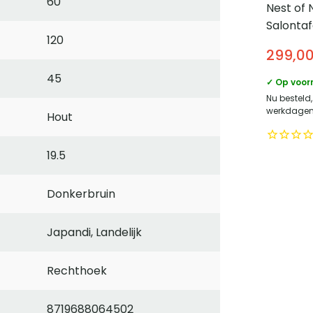
60
Nest of 
Salontafe
120
van 2 dr
299,0
Keramiek
45
✓ Op voor
Nu besteld
werkdagen 
Hout
19.5
Donkerbruin
Japandi, Landelijk
Rechthoek
8719688064502