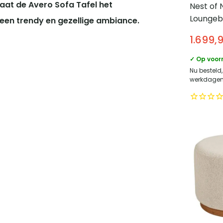
 Laat de Avero Sofa Tafel het
Nest of 
Loungeb
een trendy en gezellige ambiance.
met 2 ku
1.699,
Natural
✓ Op voor
Nu besteld
werkdagen 