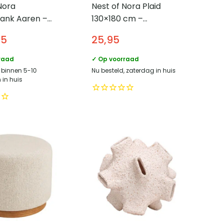
Nora
Nest of Nora Plaid
ank Aaren –
130×180 cm –
ssens – Links –
Woondeken – Green
95
25,95
raad
✓ Op voorraad
, binnen 5-10
Nu besteld, zaterdag in huis
in huis