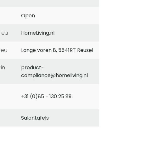
Open
 eu
HomeLiving.nl
 eu
Lange voren 8, 5541RT Reusel
product-
compliance@homeliving.nl
+31 (0)85 - 130 25 89
Salontafels