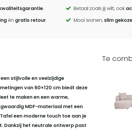
kwaliteitsgarantie
.
Betaal zoals jij wilt, ook
ac
ing
én
gratis retour
.
Mooi wonen,
slim gekoz
Te comb
n stijlvolle en veelzijdige
afmetingen van 60×120 cm biedt deze
leet te maken en een warme,
oogwaardig MDF-materiaal met een
Tafel een moderne touch toe aan je
dt. Dankzij het neutrale ontwerp past