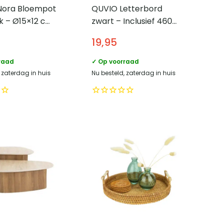
 Nora Bloempot
QUVIO Letterbord
k – Ø15×12 cm
zwart – Inclusief 460
letters, cijfers en
19,95
symbolen – Hout en
vilt
raad
✓ Op voorraad
 zaterdag in huis
Nu besteld, zaterdag in huis