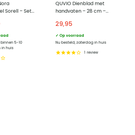
Nora
QUVIO Dienblad met
l Sorell – Set
handvaten – 28 cm –
iehoekig –
Rotan
0
29,95
 travertin
raad
✓ Op voorraad
, binnen 5-10
Nu besteld, zaterdag in huis
in huis
1
review